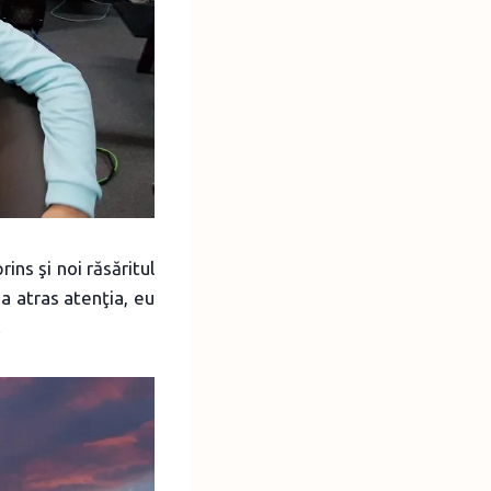
ins şi noi răsăritul
-a atras atenţia, eu
.