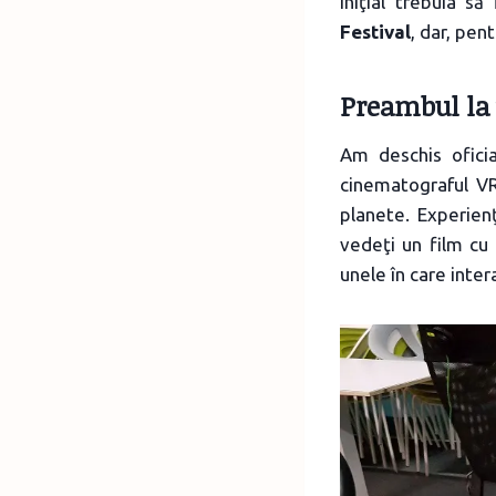
Iniţial trebuia s
Festival
, dar, pen
Preambul la
Am deschis oficia
cinematograful VR
planete. Experien
vedeţi un film cu r
unele în care inte