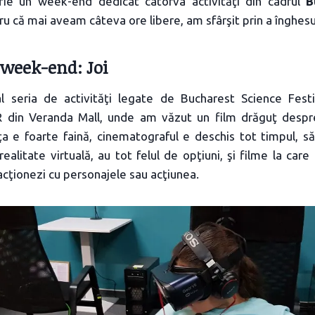
ă fie un week-end dedicat câtorva activităţi din cadrul
B
tru că mai aveam câteva ore libere, am sfârşit prin a înghesu
 week-end: Joi
l seria de activităţi legate de Bucharest Science Festi
 din Veranda Mall, unde am văzut un film drăguţ despre
ţa e foarte faină, cinematograful e deschis tot timpul, să
ealitate virtuală, au tot felul de opţiuni, şi filme la care 
racţionezi cu personajele sau acţiunea.