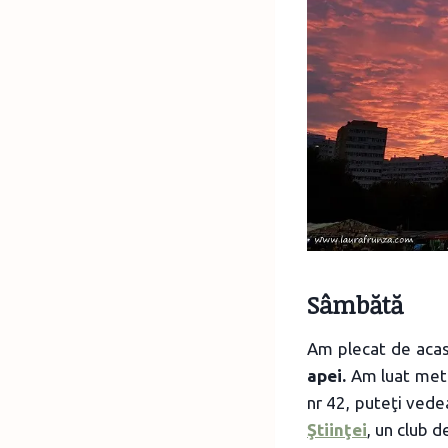
Sâmbătă
Am plecat de acasă
apei.
Am luat metro
nr 42, puteţi vedea
Ştiinţei
, un club d