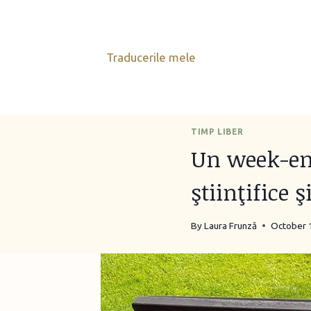
Skip
to
content
Traducerile mele
TIMP LIBER
Un week-en
ştiinţifice ş
By
Laura Frunză
October 