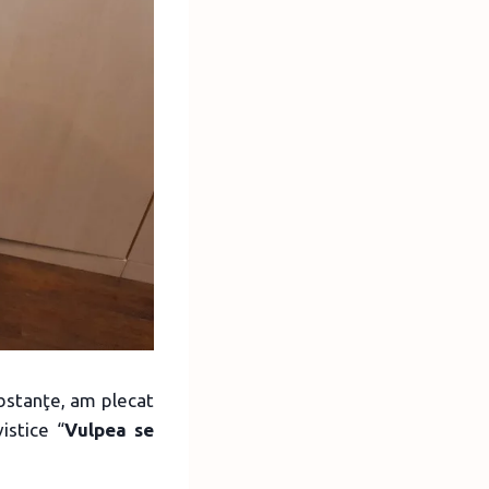
ubstanţe, am plecat
istice “
Vulpea se