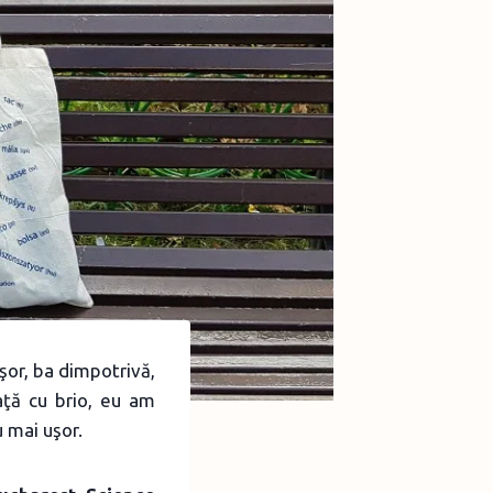
şor, ba dimpotrivă,
aţă cu brio, eu am
 mai uşor.