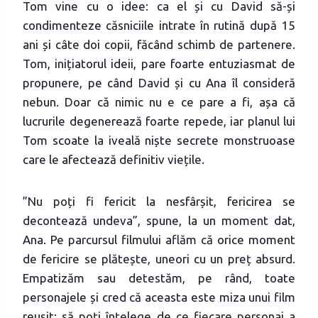
Tom vine cu o idee: ca el și cu David să-și
condimenteze căsniciile intrate în rutină după 15
ani și câte doi copii, făcând schimb de partenere.
Tom, inițiatorul ideii, pare foarte entuziasmat de
propunere, pe când David și cu Ana îl consideră
nebun. Doar că nimic nu e ce pare a fi, așa că
lucrurile degenerează foarte repede, iar planul lui
Tom scoate la iveală niște secrete monstruoase
care le afectează definitiv viețile.
”Nu poți fi fericit la nesfârșit, fericirea se
decontează undeva”, spune, la un moment dat,
Ana. Pe parcursul filmului aflăm că orice moment
de fericire se plătește, uneori cu un preț absurd.
Empatizăm sau detestăm, pe rând, toate
personajele și cred că aceasta este miza unui film
reușit: să poți înțelege de ce fiecare personaj a