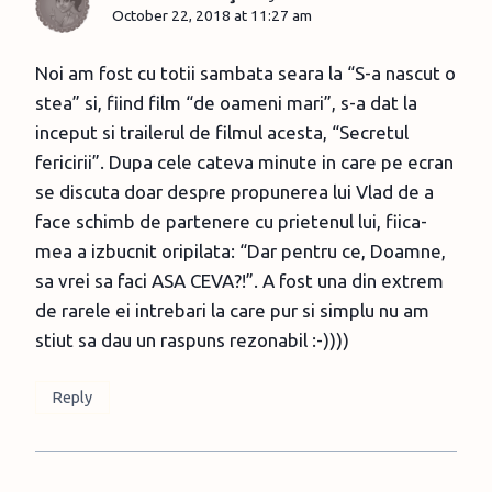
October 22, 2018 at 11:27 am
Noi am fost cu totii sambata seara la “S-a nascut o
stea” si, fiind film “de oameni mari”, s-a dat la
inceput si trailerul de filmul acesta, “Secretul
fericirii”. Dupa cele cateva minute in care pe ecran
se discuta doar despre propunerea lui Vlad de a
face schimb de partenere cu prietenul lui, fiica-
mea a izbucnit oripilata: “Dar pentru ce, Doamne,
sa vrei sa faci ASA CEVA?!”. A fost una din extrem
de rarele ei intrebari la care pur si simplu nu am
stiut sa dau un raspuns rezonabil :-))))
Reply