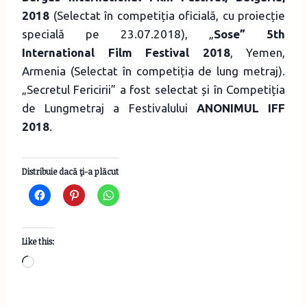
2018
(Selectat în competiția oficială, cu proiecție
specială pe 23.07.2018), „
Sose” 5th
International Film Festival 2018
, Yemen,
Armenia (Selectat în competiția de lung metraj).
„Secretul Fericirii” a fost selectat și în Competiția
de Lungmetraj a Festivalului
ANONIMUL IFF
2018
.
Distribuie dacă ţi-a plăcut
Like this:
L
o
a