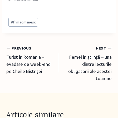
Post
#
film romanesc
Tags:
Post
PREVIOUS
NEXT
Turist în România –
Femei în știință – una
navigation
evadare de week-end
dintre lecturile
pe Cheile Bistriței
obligatorii ale acestei
toamne
Articole similare