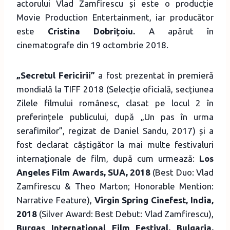
actorului Vlad Zamfirescu și este o producție
Movie Production Entertainment, iar producător
este
Cristina Dobrițoiu.
A apărut în
cinematografe din 19 octombrie 2018.
„Secretul Fericirii”
a fost prezentat în premieră
mondială la TIFF 2018 (Selecție oficială, secțiunea
Zilele filmului românesc, clasat pe locul 2 în
preferințele publicului, după „Un pas în urma
serafimilor”, regizat de Daniel Sandu, 2017) și a
fost declarat câștigător la mai multe festivaluri
internaționale de film, după cum urmează:
Los
Angeles Film Awards, SUA, 2018
(Best Duo: Vlad
Zamfirescu & Theo Marton; Honorable Mention:
Narrative Feature),
Virgin Spring Cinefest, India,
2018
(Silver Award: Best Debut: Vlad Zamfirescu),
Burgas International Film Festival, Bulgaria,