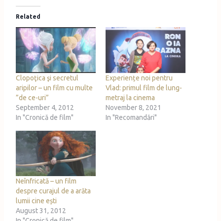
d
Related
i
n
g
…
Clopoţica şi secretul
Experiențe noi pentru
aripilor – un film cu multe
Vlad: primul film de lung-
”de ce-uri”
metraj la cinema
September 4, 2012
November 8, 2021
In "Cronică de film"
In "Recomandări"
Neînfricată – un film
despre curajul de a arăta
lumii cine ești
August 31, 2012
In "Cronică de film"