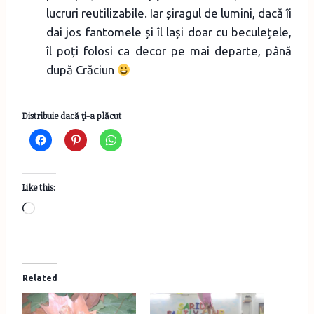
lucruri reutilizabile. Iar șiragul de lumini, dacă îi
dai jos fantomele și îl lași doar cu beculețele,
îl poți folosi ca decor pe mai departe, până
după Crăciun
Distribuie dacă ţi-a plăcut
Like this:
L
o
a
d
Related
i
n