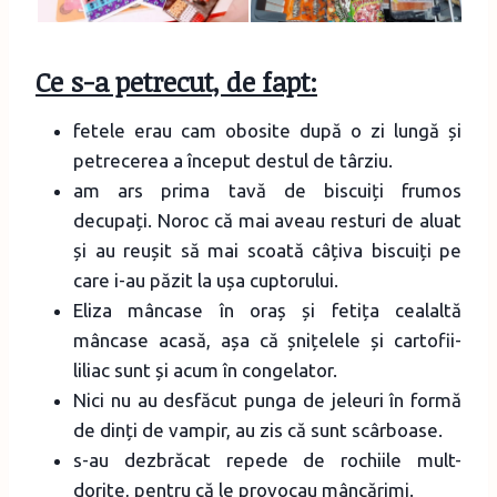
Ce s-a petrecut, de fapt:
fetele erau cam obosite după o zi lungă și
petrecerea a început destul de târziu.
am ars prima tavă de biscuiți frumos
decupați. Noroc că mai aveau resturi de aluat
și au reușit să mai scoată câțiva biscuiți pe
care i-au păzit la ușa cuptorului.
Eliza mâncase în oraș și fetița cealaltă
mâncase acasă, așa că șnițelele și cartofii-
liliac sunt și acum în congelator.
Nici nu au desfăcut punga de jeleuri în formă
de dinți de vampir, au zis că sunt scârboase.
s-au dezbrăcat repede de rochiile mult-
dorite, pentru că le provocau mâncărimi.