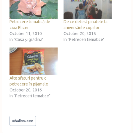
g
…
Petrecere tematică de
De ce detest pinatele la
ziua Elizei
aniversările copiilor
October 11, 2010
October 20, 2015
In "Casă și grădină"
In "Petreceri tematice"
Alte sfaturi pentru o
petrecere în pijamale
October 28, 2016
In "Petreceri tematice"
Post
#
halloween
Tags: