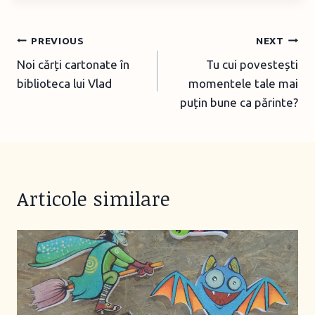
Post
PREVIOUS
NEXT
Noi cărți cartonate în
Tu cui povestești
navigation
biblioteca lui Vlad
momentele tale mai
puțin bune ca părinte?
Articole similare