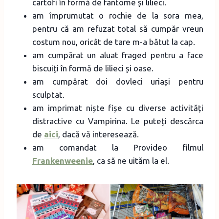
cartofi în formă de fantome și lilieci.
am împrumutat o rochie de la sora mea,
pentru că am refuzat total să cumpăr vreun
costum nou, oricât de tare m-a bătut la cap.
am cumpărat un aluat fraged pentru a face
biscuiți în formă de lilieci și oase.
am cumpărat doi dovleci uriași pentru
sculptat.
am imprimat niște fișe cu diverse activități
distractive cu Vampirina. Le puteți descărca
de
aici
, dacă vă interesează.
am comandat la Provideo filmul
Frankenweenie
, ca să ne uităm la el.