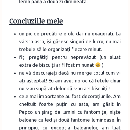
lemn până a doua zi dimineața.
Concluziile mele
un pic de pregătire e ok, dar nu exagerați. La
vârsta asta, își găsesc singuri de lucru, nu mai
trebuie să le organizați fiecare minut.
fiți pregătiți pentru neprevăzut (un aluat
extra de biscuiți ar fi fost minunat
)
nu vă descurajați dacă nu merge totul cum v-
ați așteptat! Eu am avut noroc că fetele chiar
nu s-au supărat deloc că s-au ars biscuiții!
cele mai importante au fost decorațiunile. Am
cheltuit foarte puțin cu asta, am găsit în
Pepco un șirag de lumini cu fantomițe, niște
baloane cu led și două fantome luminoase. În
principiu, cu excepția baloanelor, am luat