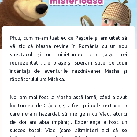
Pfuu, cum m-am luat eu cu Paștele și am uitat să
vă zic că Masha revine în România cu un nou
spectacol și un mini-turneu prin țară. Trei
reprezentații, trei orașe și, sperăm, sute de copii
încântați de aventurile năzdrăvanei Masha și
răbdătorului urs Mishka.
Noi am mai fost la Masha astă iarnă, când a avut
loc turneul de Crăciun, și a fost primul spectacol la
care ne-am hazardat să mergem cu Vlad, atunci
de doi ani abia împliniți. Experiența a fost un
succes total: Vlad (care altminteri zici că se