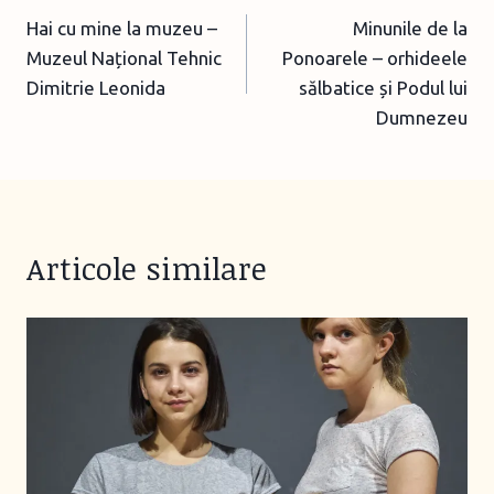
Hai cu mine la muzeu –
Minunile de la
navigation
Muzeul Național Tehnic
Ponoarele – orhideele
Dimitrie Leonida
sălbatice și Podul lui
Dumnezeu
Articole similare