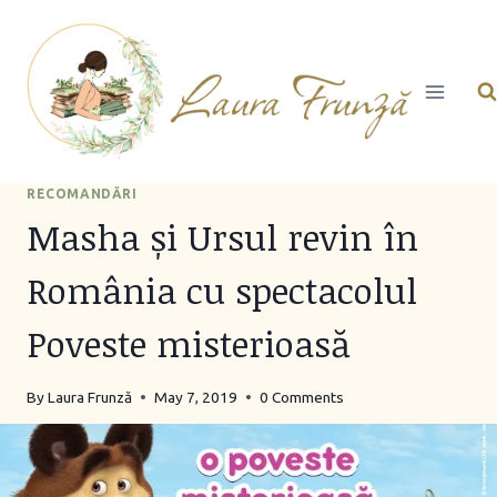
Skip
to
content
RECOMANDĂRI
Masha și Ursul revin în
România cu spectacolul
Poveste misterioasă
By
Laura Frunză
May 7, 2019
0 Comments