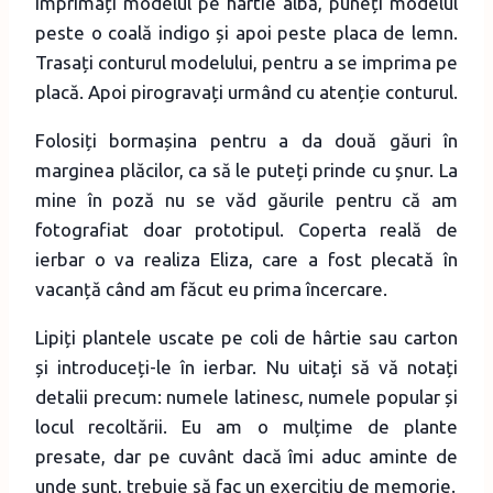
Imprimați modelul pe hârtie albă, puneți modelul
peste o coală indigo și apoi peste placa de lemn.
Trasați conturul modelului, pentru a se imprima pe
placă. Apoi pirogravați urmând cu atenție conturul.
Folosiți bormașina pentru a da două găuri în
marginea plăcilor, ca să le puteți prinde cu șnur. La
mine în poză nu se văd găurile pentru că am
fotografiat doar prototipul. Coperta reală de
ierbar o va realiza Eliza, care a fost plecată în
vacanță când am făcut eu prima încercare.
Lipiți plantele uscate pe coli de hârtie sau carton
și introduceți-le în ierbar. Nu uitați să vă notați
detalii precum: numele latinesc, numele popular și
locul recoltării. Eu am o mulțime de plante
presate, dar pe cuvânt dacă îmi aduc aminte de
unde sunt, trebuie să fac un exercițiu de memorie.