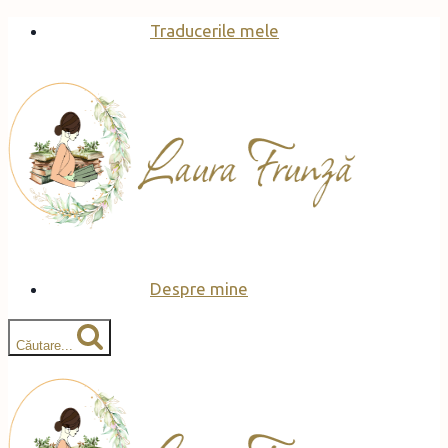
Skip
Traducerile mele
to
content
Despre mine
Căutare...