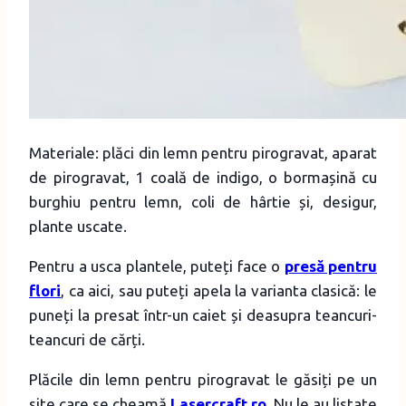
Materiale: plăci din lemn pentru pirogravat, aparat
de pirogravat, 1 coală de indigo, o bormașină cu
burghiu pentru lemn, coli de hârtie și, desigur,
plante uscate.
Pentru a usca plantele, puteți face o
presă pentru
flori
, ca aici, sau puteți apela la varianta clasică: le
puneți la presat într-un caiet și deasupra teancuri-
teancuri de cărți.
Plăcile din lemn pentru pirogravat le găsiți pe un
site care se cheamă
Lasercraft.ro
. Nu le au listate