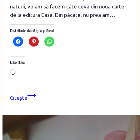
naturii, voiam să facem câte ceva din noua carte
de la editura Casa. Din păcate, nu prea am…
Distribuie dacă ţi-a plăcut
Like this:
Loading…
În
Citește
Grădina
Botanică,
într-
o
duminică…