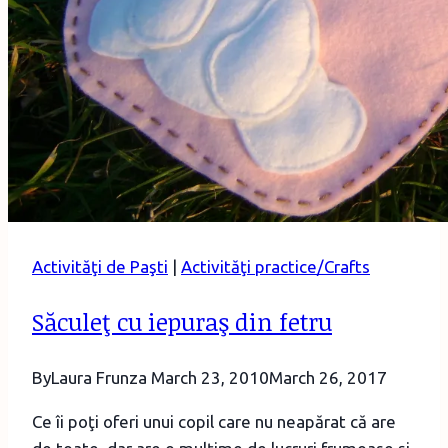
Activităţi de Paşti
|
Activităţi practice/Crafts
Săculeţ cu iepuraş din fetru
By
Laura Frunza
March 23, 2010
March 26, 2017
Ce îi poţi oferi unui copil care nu neapărat că are