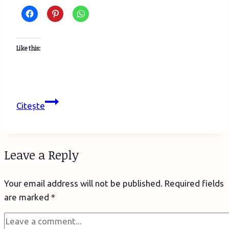
Like this:
Decoraţiuni
Citește
de
pom
din
Leave a Reply
materiale
naturale
Your email address will not be published.
Required fields
–
are marked
*
nuci
şi
coji