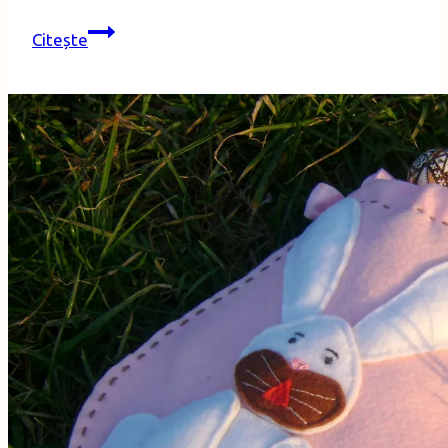
Materiale
Citește
pentru
tehnica
WiCo