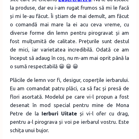
la produse, dar eu i-am rugat frumos să mi le facă
și mi le-au făcut. Îi știam de mai demult, am făcut
o comandă mai mare la ei acu ceva vreme, cu
diverse forme din lemn pentru pirogravat și am
fost mulțumită de calitate. Prețurile sunt destul
de mici, iar varietatea incredibilă. Odată ce am
început să adaug în coș, nu m-am mai oprit până la
o sumă respectabilă 😀 😀 😀
Plăcile de lemn vor fi, desigur, coperțile ierbarului.
Eu am comandat patru plăci, ca să fac și presă de
flori asortată. Modelul pe care vi-l propun a fost
desenat în mod special pentru mine de Mona
Petre de la
Ierburi Uitate
și vi-l ofer cu drag,
pentru a-l pirograva și voi pe ierbarul vostru. Este
schița unui bujor.