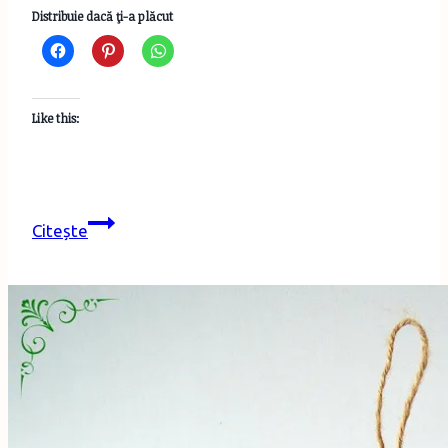
Distribuie dacă ţi-a plăcut
Like this:
Calendar
Citește
de
Advent
cu
activități
pentru
copii
–
varianta