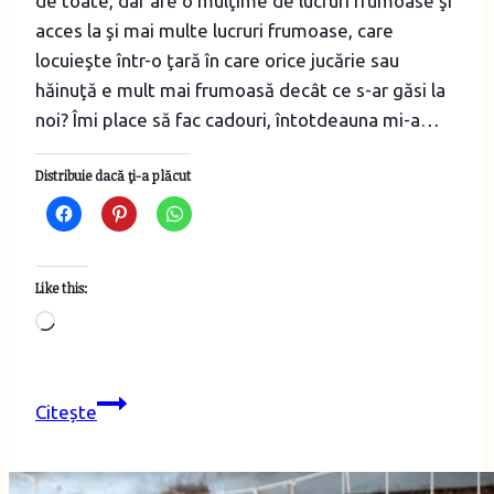
de toate, dar are o mulţime de lucruri frumoase şi
acces la şi mai multe lucruri frumoase, care
locuieşte într-o ţară în care orice jucărie sau
hăinuţă e mult mai frumoasă decât ce s-ar găsi la
noi? Îmi place să fac cadouri, întotdeauna mi-a…
Distribuie dacă ţi-a plăcut
Like this:
Loading…
Săculeţ
Citește
cu
iepuraş
din