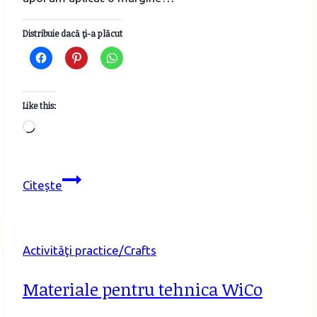
Distribuie dacă ţi-a plăcut
Like this:
Loading…
Din
Citește
nou,
cu
şi
Activităţi practice/Crafts
despre
balerine:
Materiale pentru tehnica WiCo
idei
pentru