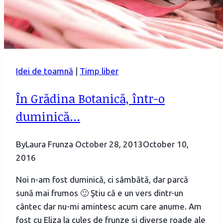
Idei de toamnă
|
Timp liber
În Grădina Botanică, într-o
duminică…
By
Laura Frunza
October 28, 2013
October 10,
2016
Noi n-am fost duminică, ci sâmbătă, dar parcă
sună mai frumos 🙂 Ştiu că e un vers dintr-un
cântec dar nu-mi amintesc acum care anume. Am
fost cu Eliza la cules de frunze şi diverse roade ale