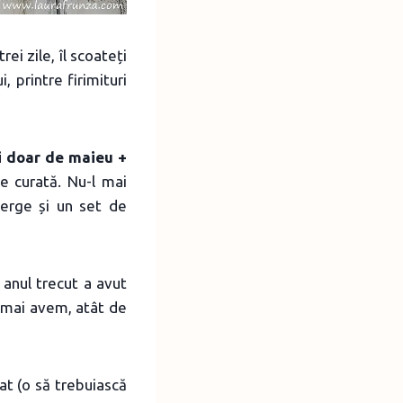
ei zile, îl scoateți
, printre firimituri
ri doar de maieu +
ie curată. Nu-l mai
merge și un set de
 anul trecut a avut
e mai avem, atât de
at (o să trebuiască