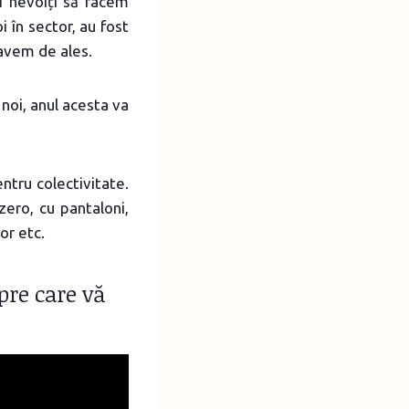
i nevoiți să facem
i în sector, au fost
u avem de ales.
 noi, anul acesta va
entru colectivitate.
zero, cu pantaloni,
or etc.
pre care vă