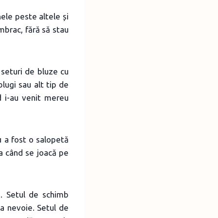
ele peste altele și
îmbrac, fără să stau
t seturi de bluze cu
lugi sau alt tip de
d i-au venit mereu
u a fost o salopetă
a când se joacă pe
i
. Setul de schimb
a nevoie. Setul de