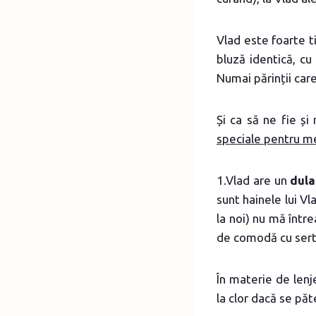
Vlad este foarte t
bluză identică, cu
Numai părinții care
Și ca să ne fie și
speciale pentru me
1.Vlad are un
dula
sunt hainele lui Vl
la noi) nu mă într
de comodă cu serta
În materie de lenj
la clor dacă se păt