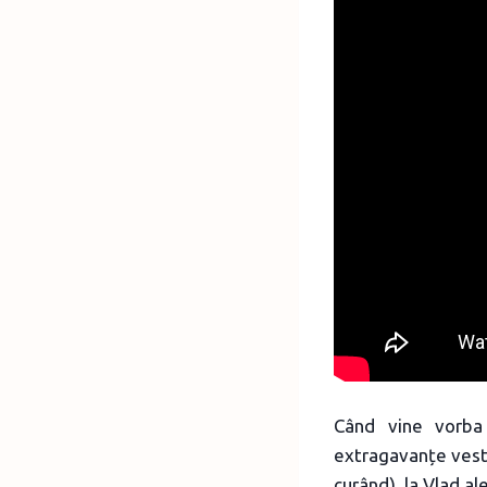
Când vine vorb
extragavanțe vesti
curând), la Vlad al