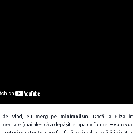
a de Vlad, eu merg pe
minimalism
. Dacă la Eliza î
mentare (mai ales că a depășit etapa uniformei – vom vorb
eg seturi rezistente, care fac față mai multor spălări și câ