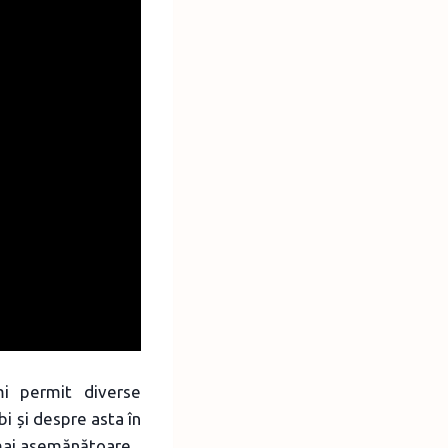
mi permit diverse
i și despre asta în
t mai asemănătoare.