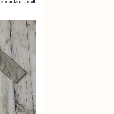
 se murdăresc mult