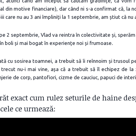
, atunci când am început să căutăm grădinițe, că vom f
al din motive financiare), dar când ni s-a confirmat că, la no
piii care nu au 3 ani împliniți la 1 septembrie, am știut că n
pe 2 septembrie, Vlad va reintra în colectivitate și, sperăm
în boli și mai bogat în experiențe noi și frumoase.
tă cu sosirea toamnei, a trebuit să îi reînnoim și trusoul p
trecut nu-i mai vine, așa că a trebuit să îl echipez de la 
njerie de corp, pantofiori, cizme de cauciuc, papuci de interi
răt exact cum rulez seturile de haine des
 cele ce urmează: