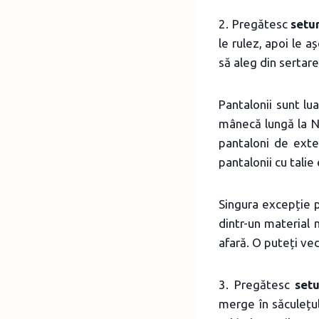
2. Pregătesc
setur
le rulez, apoi le a
să aleg din sertare
Pantalonii sunt lua
mânecă lungă la Ne
pantaloni de exte
pantalonii cu talie
Singura excepție p
dintr-un material
afară. O puteți ve
3. Pregătesc
setu
merge în săculețu