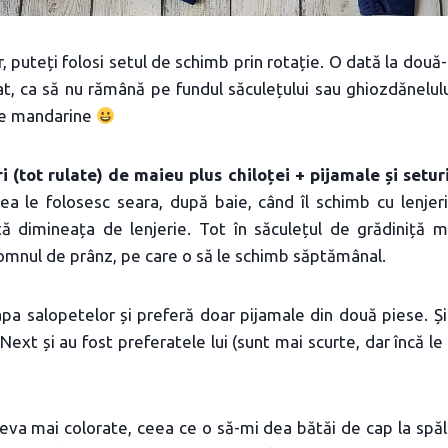
 puteți folosi setul de schimb prin rotație. O dată la două-tr
tat, ca să nu rămână pe fundul săculețului sau ghiozdănelului
 de mandarine
ri (tot rulate) de maieu plus chiloței + pijamale și setu
ea le folosesc seara, după baie, când îl schimb cu lenjer
ă dimineața de lenjerie. Tot în săculețul de grădiniță 
omnul de prânz, pe care o să le schimb săptămânal.
pa salopetelor și preferă doar pijamale din două piese. Și
 Next și au fost preferatele lui (sunt mai scurte, dar încă l
eva mai colorate, ceea ce o să-mi dea bătăi de cap la spăl