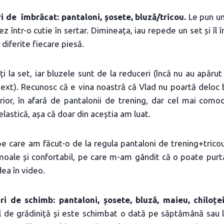
i de îmbrăcat: pantaloni, șosete, bluză/tricou.
Le pun un
șez într-o cutie în sertar. Dimineața, iau repede un set și îl 
 diferite fiecare piesă.
ți la set, iar bluzele sunt de la reduceri (încă nu au apăru
xt). Recunosc că e vina noastră că Vlad nu poartă deloc b
rior, în afară de pantalonii de trening, dar cel mai como
 elastică, așa că doar din aceștia am luat.
e care am făcut-o de la regula pantaloni de trening+trico
 moale și confortabil, pe care m-am gândit că o poate purt
dea în video.
ri de schimb: pantaloni, șosete, bluză, maieu, chiloțe
l de grădiniță și este schimbat o dată pe săptămână sau l