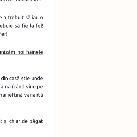
 a trebuit să iau o
buie să fie la fel!
fer!
anizăm noi hainele
din casă știe unde
i mama (când vine pe
ai ieftină variantă
t și chiar de băgat