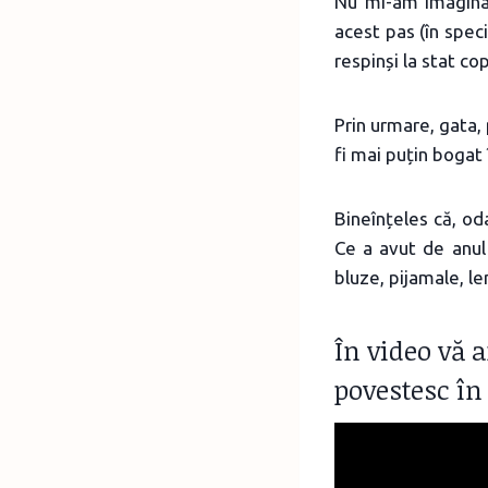
Nu mi-am imaginat
acest pas (în speci
respinși la stat co
Prin urmare, gata, 
fi mai puțin bogat 
Bineînțeles că, oda
Ce a avut de anul 
bluze, pijamale, le
În video vă a
povestesc în