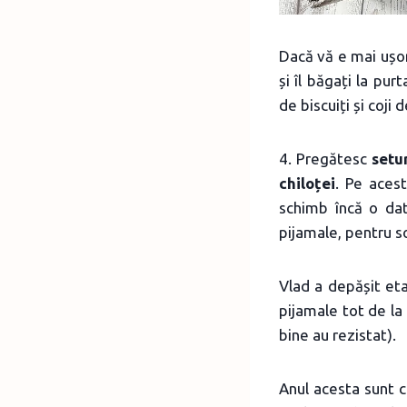
Dacă vă e mai ușor,
și îl băgați la pur
de biscuiți și coji
4. Pregătesc
setu
chiloței
. Pe acest
schimb încă o dat
pijamale, pentru s
Vlad a depășit eta
pijamale tot de la
bine au rezistat).
Anul acesta sunt c