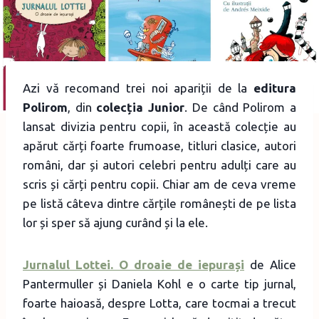
Azi vă recomand trei noi apariții de la
editura
Polirom
, din
colecția Junior
. De când Polirom a
lansat divizia pentru copii, în această colecție au
apărut cărți foarte frumoase, titluri clasice, autori
români, dar și autori celebri pentru adulți care au
scris și cărți pentru copii. Chiar am de ceva vreme
pe listă câteva dintre cărțile românești de pe lista
lor și sper să ajung curând și la ele.
Jurnalul Lottei. O droaie de iepurași
de Alice
Pantermuller și Daniela Kohl e o carte tip jurnal,
foarte haioasă, despre Lotta, care tocmai a trecut