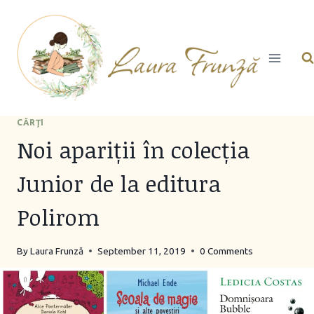
Skip
to
content
CĂRŢI
Noi apariții în colecția
Junior de la editura
Polirom
By
Laura Frunză
September 11, 2019
0 Comments