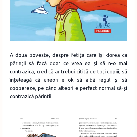
A doua poveste, despre fetița care își dorea ca
părinții să facă doar ce vrea ea și să n-o mai
contrazică, cred că ar trebui citită de toți copiii, să
înțeleagă că uneori e ok să aibă reguli și să
coopereze, pe când alteori e perfect normal să-și
contrazică părinții.