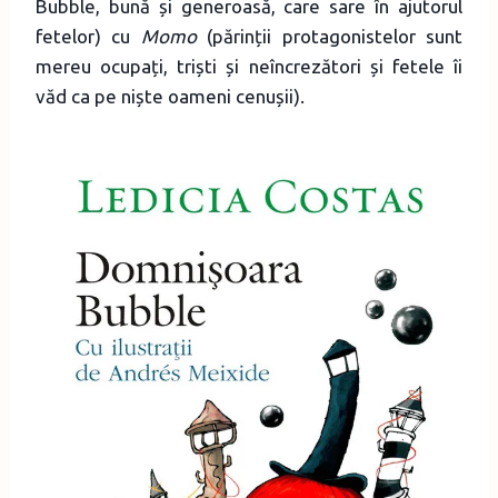
Bubble, bună și generoasă, care sare în ajutorul
fetelor) cu
Momo
(părinții protagonistelor sunt
mereu ocupați, triști și neîncrezători și fetele îi
văd ca pe niște oameni cenușii).