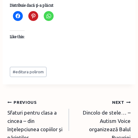
Distribuie dacă ţi-a plăcut
Like this:
Post
#
editura polirom
Tags:
Post
PREVIOUS
NEXT
Sfaturi pentru clasa a
Dincolo de stele… –
navigation
cincea – din
Autism Voice
înțelepciunea copiilor și
organizează Balul
părinților
Bucuriei