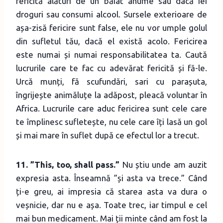
fericită alături de un băiat anume sau dacă iei
droguri sau consumi alcool. Sursele exterioare de
așa-zisă fericire sunt false, ele nu vor umple golul
din sufletul tău, dacă el există acolo. Fericirea
este numai și numai responsabilitatea ta. Caută
lucrurile care te fac cu adevărat fericită și fă-le.
Urcă munți, fă scufundări, sari cu parașuta,
îngrijește animăluțe la adăpost, pleacă voluntar în
Africa. Lucrurile care aduc fericirea sunt cele care
te împlinesc sufletește, nu cele care îți lasă un gol
și mai mare în suflet după ce efectul lor a trecut.
11. ”This, too, shall pass.”
Nu știu unde am auzit
expresia asta. Înseamnă ”și asta va trece.” Când
ți-e greu, ai impresia că starea asta va dura o
veșnicie, dar nu e așa. Toate trec, iar timpul e cel
mai bun medicament. Mai ții minte când am fost la