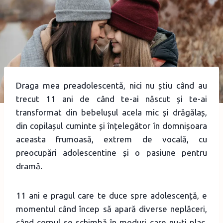
Draga mea preadolescentă, nici nu știu când au
trecut 11 ani de când te-ai născut și te-ai
transformat din bebelușul acela mic și drăgălaș,
din copilașul cuminte și înțelegător în domnișoara
aceasta frumoasă, extrem de vocală, cu
preocupări adolescentine și o pasiune pentru
dramă.
11 ani e pragul care te duce spre adolescență, e
momentul când încep să apară diverse neplăceri,
când corpul se schimbă în moduri care nu-ți plac,