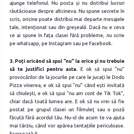
ajunge telefonul. Nu posta și nu distribui lucruri
răutăcioase despre altcineva. Nu spune secrete în
scris, oricine poate distribui mai departe mesajele
tale, intenționat sau din greșeală. Dacă nu e ceva
ce ai spune în fața clasei fără probleme, nu scrie
pe whatsapp, pe Instagram sau pe Facebook.
3. Poți oricând să spui ”nu” la orice și nu trebuie
să te justifici pentru asta.
E ok să spui ”nu”
provocărilor de la jocurile pe care le jucați le Dodo
Pizza vinerea, e ok să spui ”nu” când ești invitată
să chiulești, e ok să spui ”nu am cont de Tik Tok”,
chiar dacă toată lumea are. E ok să nu vrei să fie
postat pe grupul clasei un filmuleț sau o poză
făcută fără acordul tău. Nu-ul de acum te va ajuta
mai târziu, când vor apărea tentațiile periculoase.
Exersează-l!