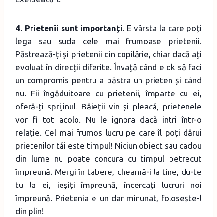
4. Prietenii sunt importanți.
E vârsta la care poți
lega sau suda cele mai frumoase prietenii.
Păstrează-ți și prietenii din copilărie, chiar dacă ați
evoluat în direcții diferite. Învață când e ok să faci
un compromis pentru a păstra un prieten și când
nu. Fii îngăduitoare cu prietenii, împarte cu ei,
oferă-ți sprijinul. Băieții vin și pleacă, prietenele
vor fi tot acolo. Nu le ignora dacă intri într-o
relație. Cel mai frumos lucru pe care îl poți dărui
prietenilor tăi este timpul! Niciun obiect sau cadou
din lume nu poate concura cu timpul petrecut
împreună. Mergi în tabere, cheamă-i la tine, du-te
tu la ei, ieșiți împreună, încercați lucruri noi
împreună. Prietenia e un dar minunat, folosește-l
din plin!