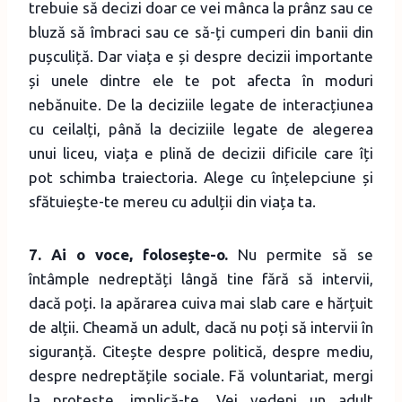
trebuie să decizi doar ce vei mânca la prânz sau ce
bluză să îmbraci sau ce să-ți cumperi din banii din
pușculiță. Dar viața e și despre decizii importante
și unele dintre ele te pot afecta în moduri
nebănuite. De la deciziile legate de interacțiunea
cu ceilalți, până la deciziile legate de alegerea
unui liceu, viața e plină de decizii dificile care îți
pot schimba traiectoria. Alege cu înțelepciune și
sfătuiește-te mereu cu adulții din viața ta.
7. Ai o voce, folosește-o.
Nu permite să se
întâmple nedreptăți lângă tine fără să intervii,
dacă poți. Ia apărarea cuiva mai slab care e hărțuit
de alții. Cheamă un adult, dacă nu poți să intervii în
siguranță. Citește despre politică, despre mediu,
despre nedreptățile sociale. Fă voluntariat, mergi
la proteste, implică-te. Vei vedeni un adult