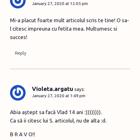
January 27, 2020 at 12:05 pm
Mi-a placut foarte mult articolul scris te tine! O sa-
l citesc impreuna cu fetita mea. Multumesc si
succes!
Reply
Violeta.argatu
says:
January 27, 2020 at 1:49 pm
Abia aștept sa facă Vlad 14 ani :)))))))).
Ca să ii citesc lui S. articolul, nu de alta :d.
B R A V O!!