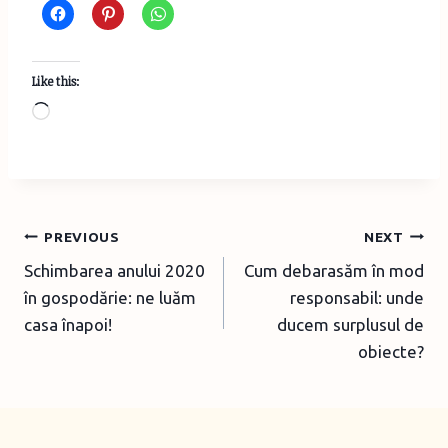
Like this:
L
o
a
d
i
Post
PREVIOUS
NEXT
n
Schimbarea anului 2020
Cum debarasăm în mod
navigation
g
în gospodărie: ne luăm
responsabil: unde
…
casa înapoi!
ducem surplusul de
obiecte?