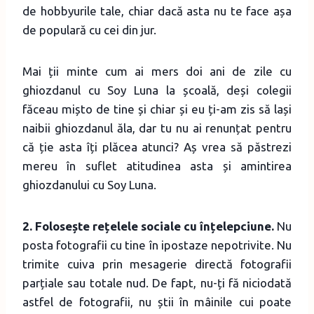
de hobbyurile tale, chiar dacă asta nu te face așa
de populară cu cei din jur.
Mai ții minte cum ai mers doi ani de zile cu
ghiozdanul cu Soy Luna la școală, deși colegii
făceau mișto de tine și chiar și eu ți-am zis să lași
naibii ghiozdanul ăla, dar tu nu ai renunțat pentru
că ție asta îți plăcea atunci? Aș vrea să păstrezi
mereu în suflet atitudinea asta și amintirea
ghiozdanului cu Soy Luna.
2. Folosește rețelele sociale cu înțelepciune.
Nu
posta fotografii cu tine în ipostaze nepotrivite. Nu
trimite cuiva prin mesagerie directă fotografii
parțiale sau totale nud. De fapt, nu-ți fă niciodată
astfel de fotografii, nu știi în mâinile cui poate