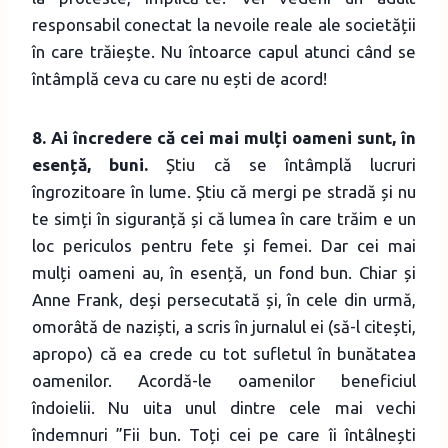
responsabil conectat la nevoile reale ale societății
în care trăiește. Nu întoarce capul atunci când se
întâmplă ceva cu care nu ești de acord!
8. Ai încredere că cei mai mulți oameni sunt, în
esență, buni.
Știu că se întâmplă lucruri
îngrozitoare în lume. Știu că mergi pe stradă și nu
te simți în siguranță și că lumea în care trăim e un
loc periculos pentru fete și femei. Dar cei mai
mulți oameni au, în esență, un fond bun. Chiar și
Anne Frank, deși persecutată și, în cele din urmă,
omorâtă de naziști, a scris în jurnalul ei (să-l citești,
apropo) că ea crede cu tot sufletul în bunătatea
oamenilor. Acordă-le oamenilor beneficiul
îndoielii. Nu uita unul dintre cele mai vechi
îndemnuri ”Fii bun. Toți cei pe care îi întâlnești