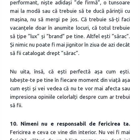
performant, niște adidași ”de firmă”, o tunsoare
mai la modă sau că trebuie să te ducă părinții cu
mașina, nu să mergi pe jos. Că trebuie să-ți faci
vacanțele doar în anumite locuri, că totul trebuie
să țipe ”lux” și ”brand” pe tine. Altfel ești ”sărac”.
Și nimic nu poate fi mai jignitor în ziua de azi decât
să fii catalogat drept ”sărac”.
Nu uita, însă, că ești perfectă așa cum ești.
Iubește-te pe tine în fiecare moment din viață așa
cum ești și vei vedea că nu te vor mai afecta sau
impresiona opiniile celorlalți despre cum ar trebui
să fii.
10. Nimeni nu e responsabil de fericirea ta.
Fericirea e ceva ce vine din interior. Nu vei fi mai