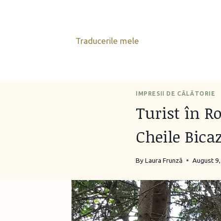
Skip
to
content
Traducerile mele
IMPRESII DE CĂLĂTORIE
Turist în R
Cheile Bica
By
Laura Frunză
August 9