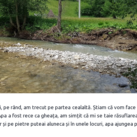
, pe rând, am trecut pe partea cealaltă. Știam că vom face
 Apa a fost rece ca gheața, am simțit că mi se taie răsuflare
ar și pe pietre puteai aluneca și în unele locuri, apa ajungea 