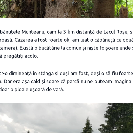
bănuțele Munteanu, cam la 3 km distanță de Lacul Roșu, si
umoasă. Cazarea a fost foarte ok, am luat o căbănuță cu dou
camera). Există o bucătărie la comun și niște foișoare und
ă pregătiți acolo.
ntr-o dimineață în stânga și duși am fost, deși o să fiu foar
. Dar era așa cald și soare că parcă nu ne puteam imagina c
oar o ploaie ușoară de vară.