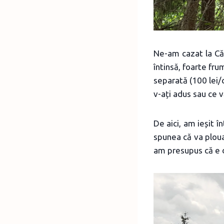
Ne-am cazat la Că
întinsă, foarte fr
separată (100 lei/
v-ați adus sau ce v
De aici, am ieșit î
spunea că va ploua
am presupus că e d