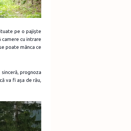
tuate pe o pajiște
ă camere cu intrare
e se poate mânca ce
te sinceră, prognoza
ă va fi așa de rău,