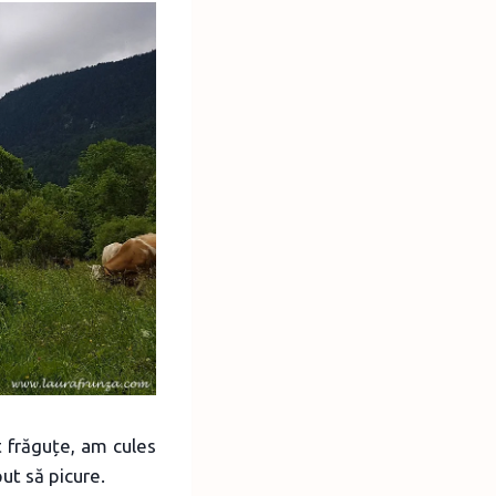
 frăguțe, am cules
put să picure.