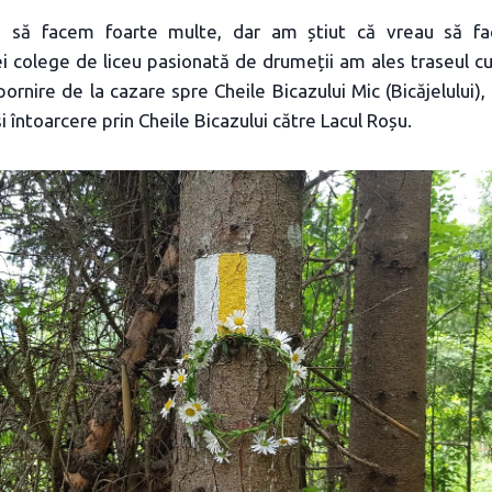
să facem foarte multe, dar am știut că vreau să fac
 colege de liceu pasionată de drumeții am ales traseul cu
 pornire de la cazare spre Cheile Bicazului Mic (Bicăjelului)
i întoarcere prin Cheile Bicazului către Lacul Roșu.