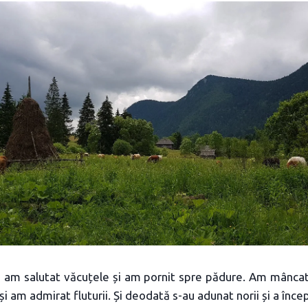
, am salutat văcuțele și am pornit spre pădure. Am mâncat
i am admirat fluturii. Și deodată s-au adunat norii și a înce