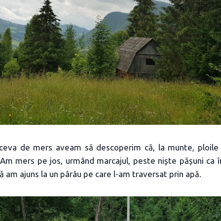
ceva de mers aveam să descoperim că, la munte, ploile 
 Am mers pe jos, urmând marcajul, peste niște pășuni ca în
nă am ajuns la un pârâu pe care l-am traversat prin apă.