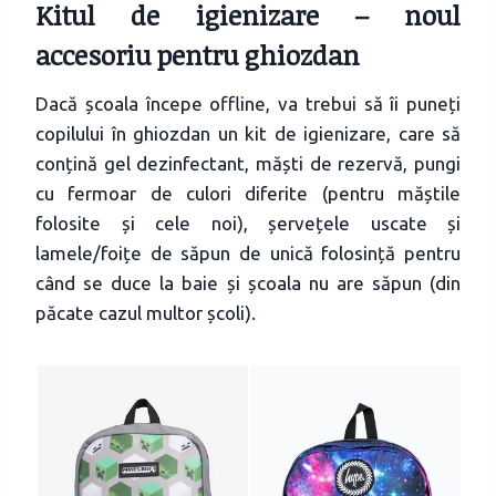
Kitul de igienizare – noul
accesoriu pentru ghiozdan
Dacă școala începe offline, va trebui să îi puneți
copilului în ghiozdan un kit de igienizare, care să
conțină gel dezinfectant, măști de rezervă, pungi
cu fermoar de culori diferite (pentru măștile
folosite și cele noi), șervețele uscate și
lamele/foițe de săpun de unică folosință pentru
când se duce la baie și școala nu are săpun (din
păcate cazul multor școli).