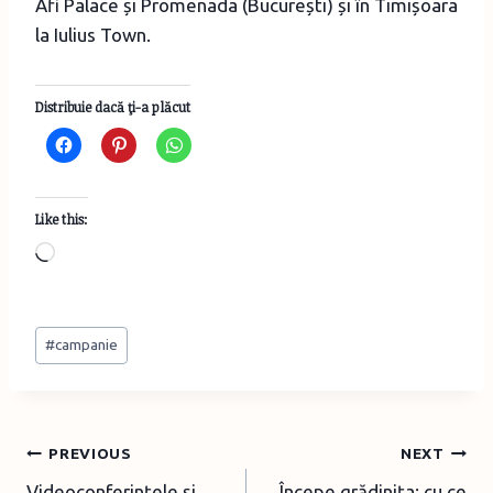
Afi Palace și Promenada (București) și în Timișoara
la Iulius Town.
Distribuie dacă ţi-a plăcut
Like this:
L
o
a
Post
d
#
campanie
Tags:
i
n
g
Post
PREVIOUS
NEXT
…
Videoconferințele și
Începe grădinița: cu ce