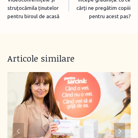
navigation
struțocămila ținutelor
cărți ne pregătim copiii
pentru biroul de acasă
pentru acest pas?
Articole similare