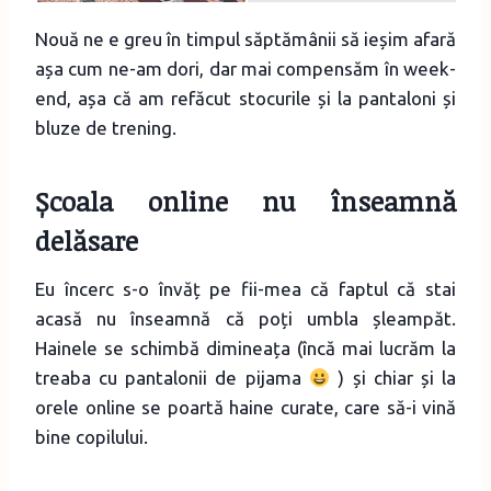
Nouă ne e greu în timpul săptămânii să ieșim afară
așa cum ne-am dori, dar mai compensăm în week-
end, așa că am refăcut stocurile și la pantaloni și
bluze de trening.
Școala online nu înseamnă
delăsare
Eu încerc s-o învăț pe fii-mea că faptul că stai
acasă nu înseamnă că poți umbla șleampăt.
Hainele se schimbă dimineața (încă mai lucrăm la
treaba cu pantalonii de pijama
) și chiar și la
orele online se poartă haine curate, care să-i vină
bine copilului.