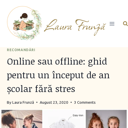
Skip
to
content
RECOMANDĂRI
Online sau offline: ghid
pentru un început de an
școlar fără stres
By
Laura Frunză
August 23, 2020
3 Comments