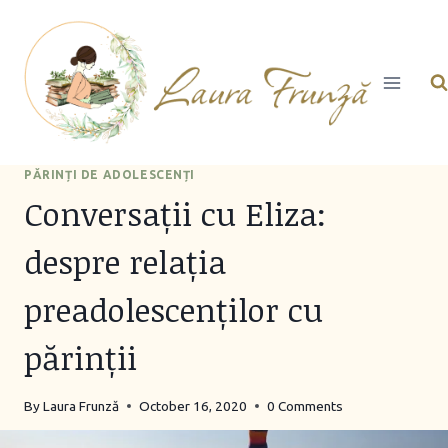
Skip
to
content
PĂRINȚI DE ADOLESCENȚI
Conversații cu Eliza:
despre relația
preadolescenților cu
părinții
By
Laura Frunză
October 16, 2020
0 Comments