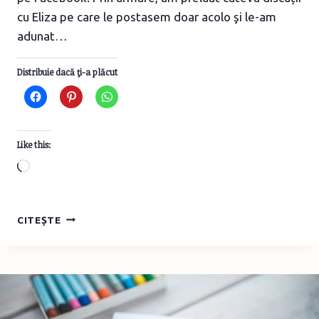
cu Eliza pe care le postasem doar acolo şi le-am
adunat…
Distribuie dacă ţi-a plăcut
Like this:
Loading…
EXTRASE
CITEȘTE
DIN
DISCUȚIILE
CU
ELIZA