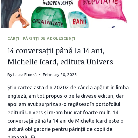
CĂRŢI
|
PĂRINȚI DE ADOLESCENȚI
14 conversații până la 14 ani,
Michelle Icard, editura Univers
By
Laura Frunză
February 20, 2023
Știu cartea asta din 20202 de când a apărut in limba
engleză, am tot propus-o pe la divese edituri, dar
apoi am avut surpriza s-o regăsesc în portofoliul
editurii Univers și m-am bucurat foarte mult. 14
conversații până la 14 ani de Michelle Icard este o
lectură obligatorie pentru părinții de copii de
gimnaziu. Eu,…