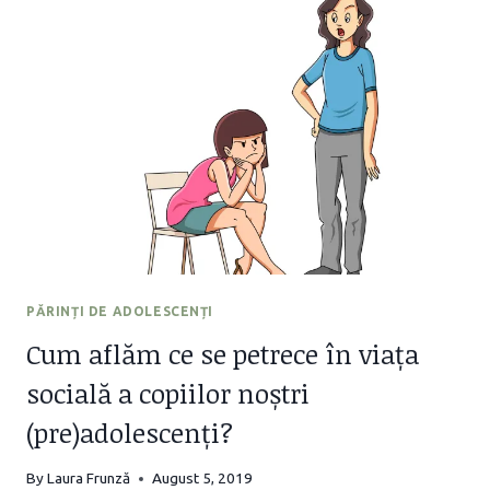
IUBIRII
PENTRU
ADOLESCENȚI
–
GARY
CHAPMAN
PĂRINȚI DE ADOLESCENȚI
Cum aflăm ce se petrece în viața
socială a copiilor noștri
(pre)adolescenți?
By
Laura Frunză
August 5, 2019