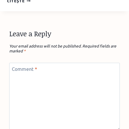
CITEȘTE
AFLĂM
CE
SE
PETRECE
ÎN
Leave a Reply
VIAȚA
SOCIALĂ
Your email address will not be published.
Required fields are
A
marked
*
COPIILOR
NOȘTRI
(PRE)ADOLESCENȚI?
Comment
*