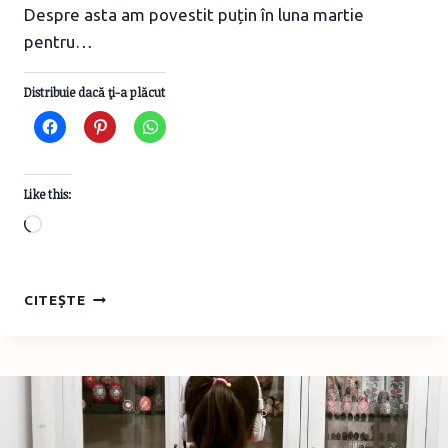
Despre asta am povestit puțin în luna martie
pentru…
Distribuie dacă ţi-a plăcut
Like this:
Loading…
VIAȚA
CITEȘTE
DE
PĂRINTE
DE
ADOLESCENT
ȘI
PISICA
LUI