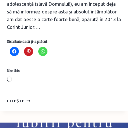
adolescență (slavă Domnului!), eu am început deja
să mă informez despre asta și absolut întâmplător
am dat peste o carte foarte bună, apărută în 2013 la
Corint Junior:…
Distribuie dacă ţi-a plăcut
Like this:
Loading…
BĂIEȚII
CITEȘTE
LA
12-
14
ANI: