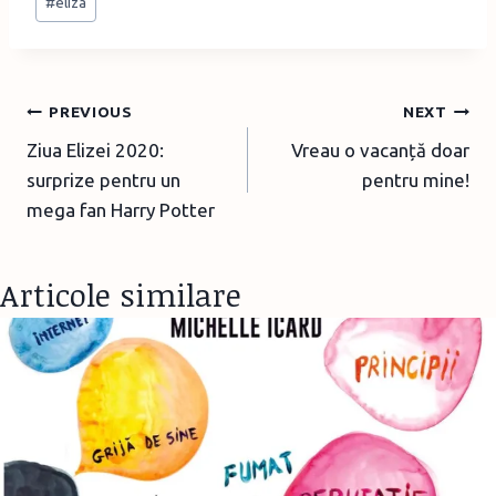
#
eliza
Tags:
Post
PREVIOUS
NEXT
Ziua Elizei 2020:
Vreau o vacanță doar
navigation
surprize pentru un
pentru mine!
mega fan Harry Potter
Articole similare