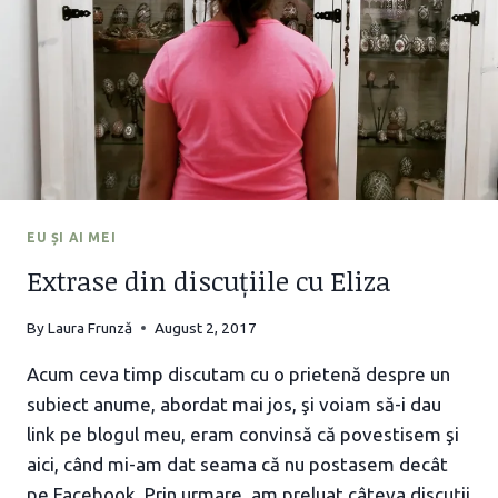
SCHRÖDINGER
EU ȘI AI MEI
Extrase din discuțiile cu Eliza
By
Laura Frunză
August 2, 2017
Acum ceva timp discutam cu o prietenă despre un
subiect anume, abordat mai jos, şi voiam să-i dau
link pe blogul meu, eram convinsă că povestisem şi
aici, când mi-am dat seama că nu postasem decât
pe Facebook. Prin urmare, am preluat câteva discuții