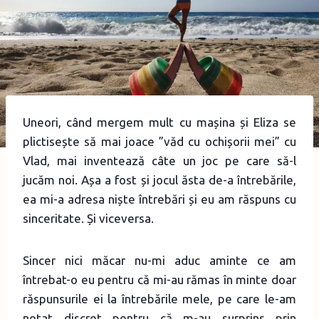
Uneori, când mergem mult cu mașina și Eliza se
plictisește să mai joace ”văd cu ochișorii mei” cu
Vlad, mai inventează câte un joc pe care să-l
jucăm noi. Așa a fost și jocul ăsta de-a întrebările,
ea mi-a adresa niște întrebări și eu am răspuns cu
sinceritate. Și viceversa.
Sincer nici măcar nu-mi aduc aminte ce am
întrebat-o eu pentru că mi-au rămas în minte doar
răspunsurile ei la întrebările mele, pe care le-am
notat discret pentru că m-au surprins prin