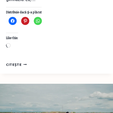
Distribuie dacă ţi-a plăcut
Like this:
Loading…
14
CITEȘTE
CONVERSAȚII
PÂNĂ
LA
14
ANI,
MICHELLE
ICARD,
EDITURA
UNIVERS