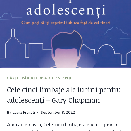
CUM
SĂ
DISCUȚI
CU
EI
DESPRE
DRAGOSTE
ȘI
RELAȚII
(1)
CĂRŢI
|
PĂRINȚI DE ADOLESCENȚI
Cele cinci limbaje ale iubirii pentru
adolescenți – Gary Chapman
By
Laura Frunză
September 8, 2022
Am cartea asta, Cele cinci limbaje ale iubirii pentru