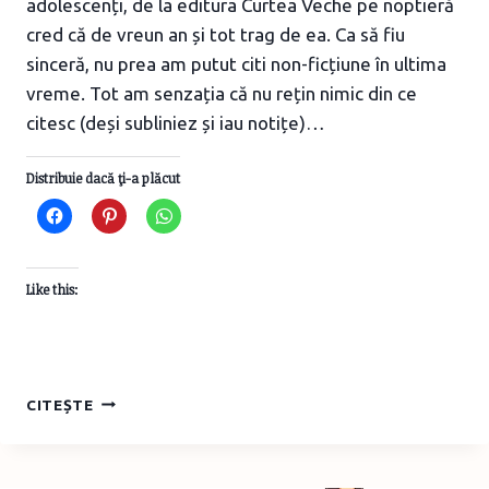
adolescenți, de la editura Curtea Veche pe noptieră
cred că de vreun an și tot trag de ea. Ca să fiu
sinceră, nu prea am putut citi non-ficțiune în ultima
vreme. Tot am senzația că nu rețin nimic din ce
citesc (deși subliniez și iau notițe)…
Distribuie dacă ţi-a plăcut
Like this:
CELE
CITEȘTE
CINCI
LIMBAJE
ALE