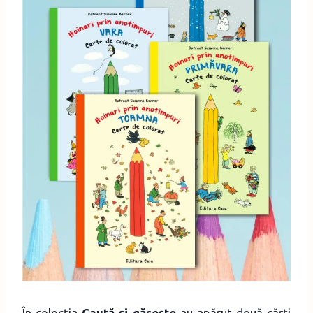
În colecția
Caută și găsește
au apărut două cărți