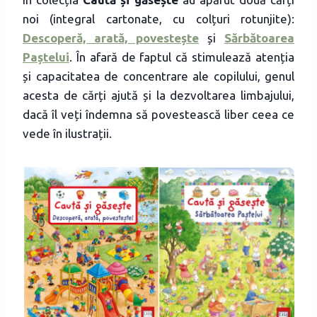
noi (integral cartonate, cu colțuri rotunjite):
Descoperă, arată, povestește
și
Sărbătoarea
Paștelui
. În afară de faptul că stimulează atenția
și capacitatea de concentrare ale copilului, genul
acesta de cărți ajută și la dezvoltarea limbajului,
dacă îl veți îndemna să povestească liber ceea ce
vede în ilustrații.