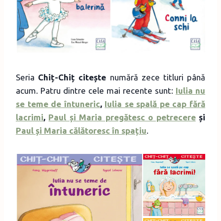
Seria
Chiț-Chiț citește
numără zece titluri până
acum. Patru dintre cele mai recente sunt:
Iulia nu
se teme de întuneric
,
Iulia se spală pe cap fără
lacrimi
,
Paul și Maria pregătesc o petrecere
și
Paul și Maria călătoresc în spațiu
.