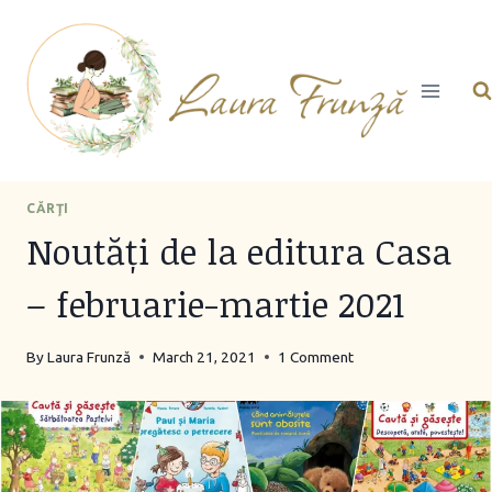
Skip
to
content
CĂRŢI
Noutăți de la editura Casa
– februarie-martie 2021
By
Laura Frunză
March 21, 2021
1 Comment