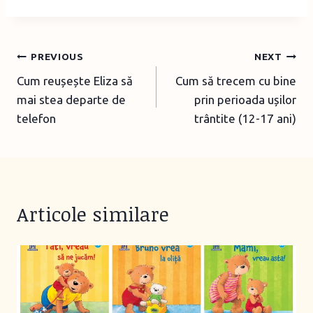
Post
PREVIOUS
NEXT
Cum reușește Eliza să
Cum să trecem cu bine
navigation
mai stea departe de
prin perioada ușilor
telefon
trântite (12-17 ani)
Articole similare