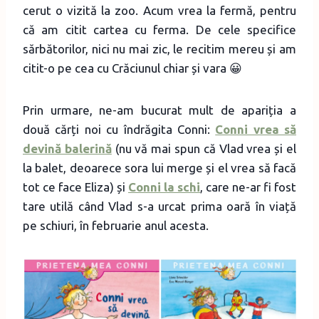
cerut o vizită la zoo. Acum vrea la fermă, pentru
că am citit cartea cu ferma. De cele specifice
sărbătorilor, nici nu mai zic, le recitim mereu și am
citit-o pe cea cu Crăciunul chiar și vara 😀
Prin urmare, ne-am bucurat mult de apariția a
două cărți noi cu îndrăgita Conni:
Conni vrea să
devină balerină
(nu vă mai spun că Vlad vrea și el
la balet, deoarece sora lui merge și el vrea să facă
tot ce face Eliza) și
Conni la schi
, care ne-ar fi fost
tare utilă când Vlad s-a urcat prima oară în viață
pe schiuri, în februarie anul acesta.