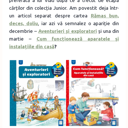
preferată a lui Vlad după ce a trecut de etapa
cărților din colecția Junior. Am povestit deja într-
un articol separat despre cartea
Rămas bun,
deces, doliu
, iar azi vă semnalez o apariție din
decembrie –
Aventurieri și exploratori
și una din
martie –
Cum funcționează aparatele și
instalațiile din casă
?