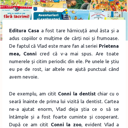
Editura Casa
a fost tare hărnicuță anul ăsta și a
adus copiilor o mulțime de cărți noi și frumoase.
De faptul că Vlad este mare fan al seriei
Prietena
mea, Conni
cred că v-a mai spus. Are toate
numerele și citim periodic din ele. Pe unele le știu
eu pe de rost, iar altele ne ajută punctual când
avem nevoie.
De exemplu, am citit
Conni la dentist
chiar cu o
seară înainte de prima lui vizită la dentist. Cartea
ne-a ajutat enorm, Vlad deja știa ce o să se
întâmple și a fost foarte cuminte și cooperant.
După ce am citit
Conni la zoo
, evident Vlad a