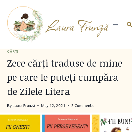
Skip
to
content
CĂRŢI
Zece cărți traduse de mine
pe care le puteți cumpăra
de Zilele Litera
By
Laura Frunză
May 12, 2021
2 Comments