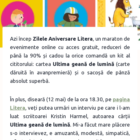
Azi încep
Zilele Aniversare Litera
, un maraton de
evenimente online cu acces gratuit, reduceri de
până la 90% și cadou la orice comandă un kit al
cititorului: cartea
Ultima geană de lumină
(carte
dăruită în avanpremieră) și o sacoșă de pânză
absolut superbă.
În plus, diseară (12 mai) de la ora 18.30, pe
pagina
Litera
, veți putea urmări un interviu pe care i l-am
luat scriitoarei Kristin Harmel, autoarea cărții
Ultima geană de lumină
. Mi-a făcut mare plăcere
s-o intervievez, e amuzantă, modestă, simpatică,