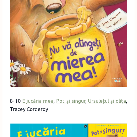
8-10
E jucăria mea
,
Pot și singur
,
Ursulețul și olița
,
Tracey Corderoy