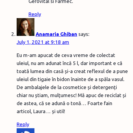
Gerovital si Farmec.
Reply
Anamaria Ghiban
says:
July 1, 2021 at 9:18 am
Eu m-am apucat de ceva vreme de colectat
uleiul, nu am adunat încă 5 l, dar important e că
toată lumea din casă și-a creat reflexul de a pune
uleiul din tigaie în bidon înainte de a spăla vasul.
De ambalajele de la cosmetice și detergenți
chiar nu știam, mulțumesc! Mă apuc de reciclat și
de astea, că se adună o tonă… Foarte fain
articol, Laura… și util!
Reply