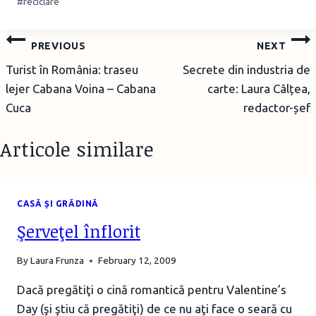
#
reciclare
Tags:
Post
PREVIOUS
NEXT
navigation
Turist în România: traseu
Secrete din industria de
lejer Cabana Voina – Cabana
carte: Laura Câlțea,
Cuca
redactor-șef
Articole similare
CASĂ ȘI GRĂDINĂ
Şerveţel înflorit
By
Laura Frunza
February 12, 2009
Dacă pregătiţi o cină romantică pentru Valentine’s
Day (şi ştiu că pregătiţi) de ce nu aţi face o seară cu