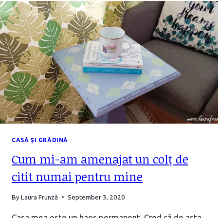
CASĂ ȘI GRĂDINĂ
Cum mi-am amenajat un colț de
citit numai pentru mine
By
Laura Frunză
September 3, 2020
Casa mea este un haos permanent. Cred că de asta