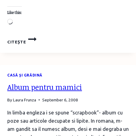
Like this:
Loading…
CUM
CITEȘTE
SE
CURĂŢĂ
ŞI
SE
ÎNGRIJESC…
CASĂ ȘI GRĂDINĂ
Album pentru mamici
By
Laura Frunza
September 6, 2008
In limba engleza i se spune “scrapbook”- album cu
poze sau articole decupate si lipite. In romana, m-
am gandit sa il numesc album, desi e mai degraba un