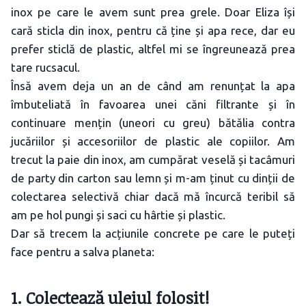
inox pe care le avem sunt prea grele. Doar Eliza își
cară sticla din inox, pentru că ține și apa rece, dar eu
prefer sticlă de plastic, altfel mi se îngreunează prea
tare rucsacul.
Însă avem deja un an de când am renunțat la apa
îmbuteliată în favoarea unei căni filtrante și în
continuare mențin (uneori cu greu) bătălia contra
jucăriilor și accesoriilor de plastic ale copiilor. Am
trecut la paie din inox, am cumpărat veselă și tacâmuri
de party din carton sau lemn și m-am ținut cu dinții de
colectarea selectivă chiar dacă mă încurcă teribil să
am pe hol pungi și saci cu hârtie și plastic.
Dar să trecem la acțiunile concrete pe care le puteți
face pentru a salva planeta:
1. Colectează uleiul folosit!