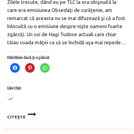
Zilele trecute, dând eu pe TLC la ora obişnuită la
care era emisiunea Obsedaţi de curăţenie, am
remarcat că aceasta nu se mai difuzează şi că a fost
înlocuită cu o emisiune despre nişte oameni foarte
zgârciţi. Un soi de Hagi Tudose actuali care chiar
tăiau coada mâţei ca să se închidă uşa mai repede…
Distribuie dacă ţi-a plăcut
Like this:
Loading…
O
CITEȘTE
SĂPTĂMÂNĂ
DE
“POST