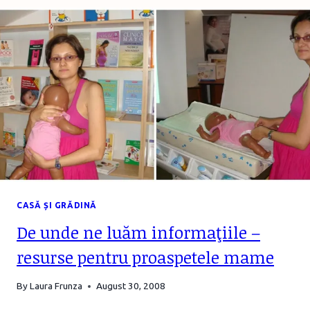
UN
COLȚ
DE
CITIT
NUMAI
PENTRU
MINE
CASĂ ȘI GRĂDINĂ
De unde ne luăm informaţiile –
resurse pentru proaspetele mame
By
Laura Frunza
August 30, 2008