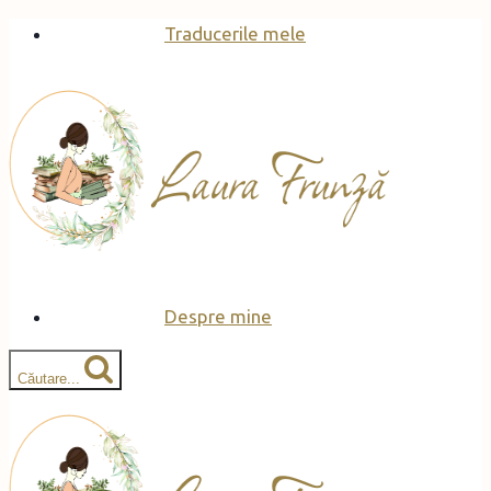
Skip
Traducerile mele
to
content
Despre mine
Căutare...