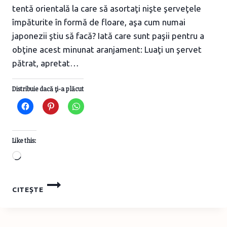
tentă orientală la care să asortaţi nişte şerveţele
împăturite în formă de floare, aşa cum numai
japonezii ştiu să facă? Iată care sunt paşii pentru a
obţine acest minunat aranjament: Luaţi un şervet
pătrat, apretat…
Distribuie dacă ţi-a plăcut
Like this:
Loading…
ŞERVEŢEL
CITEȘTE
ÎNFLORIT