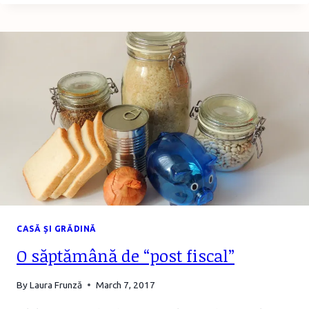
LUĂM
INFORMAŢIILE
–
RESURSE
PENTRU
PROASPETELE
MAME
CASĂ ȘI GRĂDINĂ
O săptămână de “post fiscal”
By
Laura Frunză
March 7, 2017