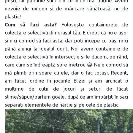
pești, iar pădurile sunt din ce în ce mai puține. Avem
nevoie de oxigen și de mâncare sănătoasă, nu de
plastic!
Cum să faci asta?
Folosește containerele de
colectare selectivă din orașul tău. E drept că nu e ușor
și nici comod să faci asta, dar poți începe cu pași mici
până ajungi la idealul dorit. Noi avem containere de
colectare selectivă în intersecție și le ducem, pe rând,
care cum se îndreaptă spre metrou 😀 Nu e comod să
mă plimb prin soare cu ele, dar o fac totuși. Recent,
am făcut ordine în jocurile Elizei și am aruncat o
mulțime de cutii de jocuri și seturi de făcut
slime/săpun/parfum goale, după ce am împărțit în saci
separați elementele de hârtie și pe cele de plastic.