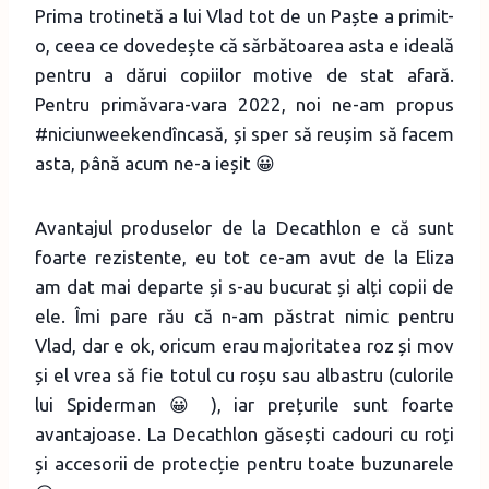
Prima trotinetă a lui Vlad tot de un Paște a primit-
o, ceea ce dovedește că sărbătoarea asta e ideală
pentru a dărui copiilor motive de stat afară.
Pentru primăvara-vara 2022, noi ne-am propus
#niciunweekendîncasă, și sper să reușim să facem
asta, până acum ne-a ieșit 😀
Avantajul produselor de la Decathlon e că sunt
foarte rezistente, eu tot ce-am avut de la Eliza
am dat mai departe și s-au bucurat și alți copii de
ele. Îmi pare rău că n-am păstrat nimic pentru
Vlad, dar e ok, oricum erau majoritatea roz și mov
și el vrea să fie totul cu roșu sau albastru (culorile
lui Spiderman 😀 ), iar prețurile sunt foarte
avantajoase. La Decathlon găsești cadouri cu roți
și accesorii de protecție pentru toate buzunarele