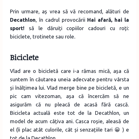
Prin urmare, aș vrea să vă recomand, alături de
Decathlon
, în cadrul provocării
Hai afară, hai la
sport!
să le dăruiți copiilor cadouri cu roți:
biciclete, trotinete sau role.
Biciclete
Vlad are o bicicletă care i-a rămas mică, așa că
suntem în căutarea uneia adecvate pentru vârsta
și înălțimea lui. Vlad merge bine pe bicicletă, e un
pic cam vitezoman, așa că încercăm să ne
asigurăm că nu pleacă de acasă fără cască.
Bicicleta actuală este tot de la Decathlon, un
model de acum câțiva ani. Casca roșie, aleasă de
el (îi plac atât culorile, cât și senzațiile tari 😀 ) e
tot de la Decathlon.