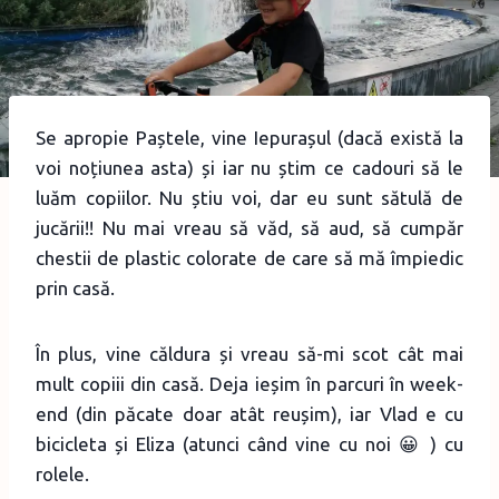
Se apropie Paștele, vine Iepurașul (dacă există la
voi noțiunea asta) și iar nu știm ce cadouri să le
luăm copiilor. Nu știu voi, dar eu sunt sătulă de
jucării!! Nu mai vreau să văd, să aud, să cumpăr
chestii de plastic colorate de care să mă împiedic
prin casă.
În plus, vine căldura și vreau să-mi scot cât mai
mult copiii din casă. Deja ieșim în parcuri în week-
end (din păcate doar atât reușim), iar Vlad e cu
bicicleta și Eliza (atunci când vine cu noi 😀 ) cu
rolele.