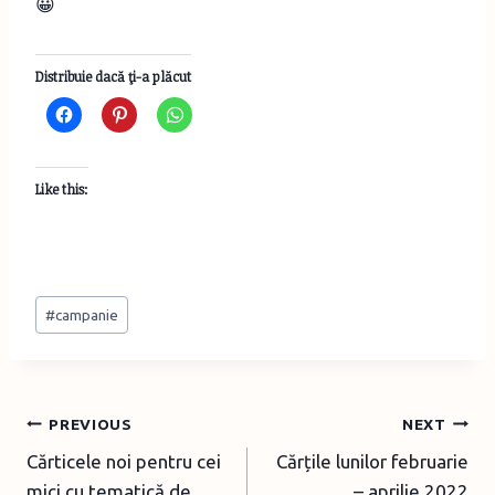
😀
Distribuie dacă ţi-a plăcut
Like this:
Post
#
campanie
Tags:
Post
PREVIOUS
NEXT
Cărticele noi pentru cei
Cărțile lunilor februarie
navigation
mici cu tematică de
– aprilie 2022