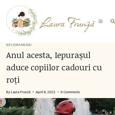
Skip
to
content
RECOMANDĂRI
Anul acesta, Iepurașul
aduce copiilor cadouri cu
roți
By
Laura Frunză
April 8, 2022
0 Comments