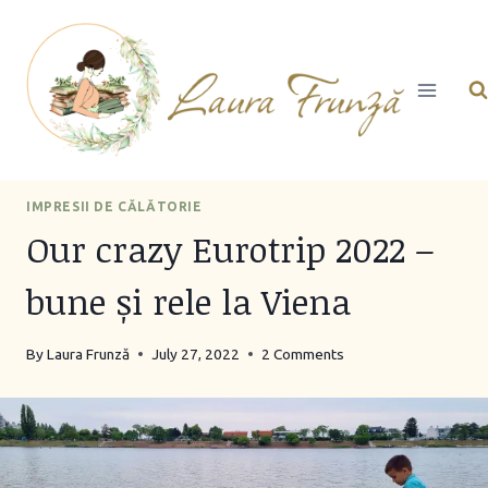
Skip
to
content
IMPRESII DE CĂLĂTORIE
Our crazy Eurotrip 2022 –
bune și rele la Viena
By
Laura Frunză
July 27, 2022
2 Comments