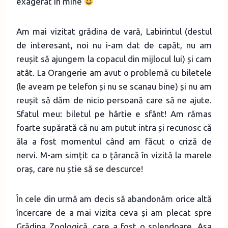
exagerat în mine
Am mai vizitat grădina de vară, Labirintul (destul
de interesant, noi nu i-am dat de capăt, nu am
reușit să ajungem la copacul din mijlocul lui) și cam
atât. La Orangerie am avut o problemă cu biletele
(le aveam pe telefon și nu se scanau bine) și nu am
reușit să dăm de nicio persoană care să ne ajute.
Sfatul meu: biletul pe hârtie e sfânt! Am rămas
foarte supărată că nu am putut intra și recunosc că
ăla a fost momentul când am făcut o criză de
nervi. M-am simțit ca o țărancă în vizită la marele
oraș, care nu știe să se descurce!
În cele din urmă am decis să abandonăm orice altă
încercare de a mai vizita ceva și am plecat spre
Grădina Zoologică, care a fost o splendoare. Așa