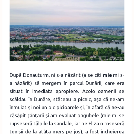
După Donauturm, ni s-a năzărit (a se citi
mie
mi s-
a năzărit) să mergem în parcul Dunării, care era
situat în imediata apropiere. Acolo oamenii se
scăldau în Dunăre, stăteau la picnic, așa că ne-am
înmuiat și noi un pic picioarele și, în afară că ne-au
căsăpit țânțarii și am evaluat pagubele (mie mi se
rupseseră tălpile la sandale, iar pe Eliza o roseseră
tenișii de la atâta mers pe jos), a fost încheierea