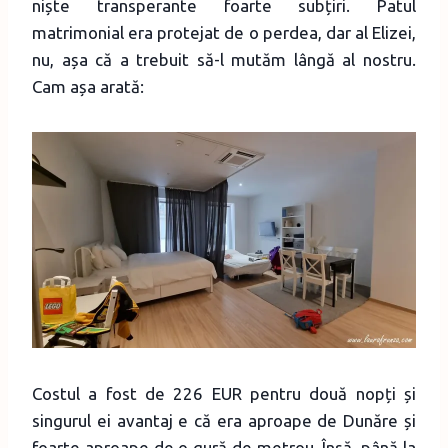
niște transperante foarte subțiri. Patul
matrimonial era protejat de o perdea, dar al Elizei,
nu, așa că a trebuit să-l mutăm lângă al nostru.
Cam așa arată:
Costul a fost de 226 EUR pentru două nopți și
singurul ei avantaj e că era aproape de Dunăre și
foarte aproape de o gură de metrou. Însă, până la