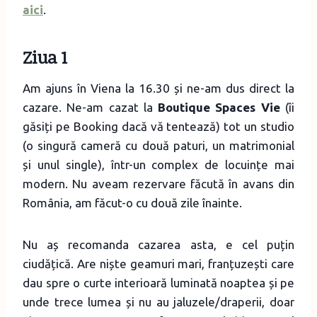
aici
.
Ziua 1
Am ajuns în Viena la 16.30 și ne-am dus direct la
cazare. Ne-am cazat la
Boutique Spaces Vie
(îi
găsiți pe Booking dacă vă tentează) tot un studio
(o singură cameră cu două paturi, un matrimonial
și unul single), într-un complex de locuințe mai
modern. Nu aveam rezervare făcută în avans din
România, am făcut-o cu două zile înainte.
Nu aș recomanda cazarea asta, e cel puțin
ciudățică. Are niște geamuri mari, franțuzești care
dau spre o curte interioară luminată noaptea și pe
unde trece lumea și nu au jaluzele/draperii, doar