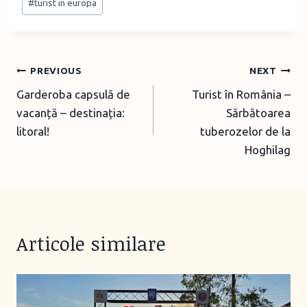
#
turist in europa
Tags:
Post
PREVIOUS
NEXT
Garderoba capsulă de
Turist în România –
navigation
vacanță – destinația:
Sărbătoarea
litoral!
tuberozelor de la
Hoghilag
Articole similare