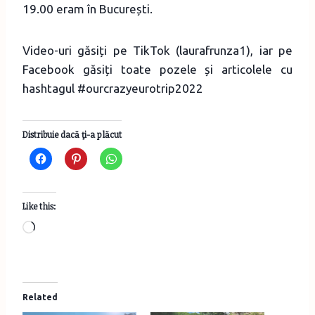
19.00 eram în București.
Video-uri găsiți pe TikTok (laurafrunza1), iar pe
Facebook găsiți toate pozele și articolele cu
hashtagul #ourcrazyeurotrip2022
Distribuie dacă ţi-a plăcut
Like this:
L
o
a
d
Related
i