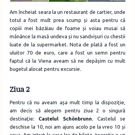
Am încheiat seara la un restaurant de cartier, unde
totul a fost mult prea scump și asta pentru că
copiii mei bâzâiau de foame și voiau musai să
mănânce la masă undeva și nu sandvișuri cu chestii
luate de la supermarket. Nota de plată a fost un
uluitor 70 de euro, care a fost un semn pentru
faptul că la Viena aveam să ne depășim cu mult
bugetul alocat pentru excursie.
Ziua 2
Pentru că nu aveam așa mult timp la dispoziție,
am decis să alegem pentru ziua 2 o singură
destinație:
Castelul Schönbrunn
. Castelul se
deschise la 10, noi am ajuns acolo pe la vreo 10 și
ceva. Am intrat la casa lor de bilete, teoretic e un