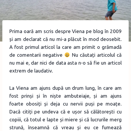
Prima oară am scris despre Viena pe blog în 2009
și am declarat că nu mi-a plăcut în mod deosebit.
A fost primul articol la care am primit o grămadă
de comentarii negative
Nu căutați articolul că
nu mai e, dar nici de data asta n-o să fie un articol
extrem de laudativ.
La Viena am ajuns după un drum lung, în care am
fost prinși și în niște ambuteiaje, și am ajuns
foarte obosiți și deja cu nervii puși pe moațe.
Dacă citiți pe undeva că e ușor să călătorești cu
copiii, că totul e lapte și miere și că lucrurile merg
strună, înseamnă că vreau și eu ce fumează