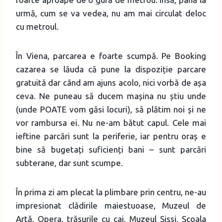
urmă, cum se va vedea, nu am mai circulat deloc
cu metroul.
În Viena, parcarea e foarte scumpă. Pe Booking
cazarea se lăuda că pune la dispoziție parcare
gratuită dar când am ajuns acolo, nici vorbă de așa
ceva. Ne puneau să ducem mașina nu știu unde
(unde POATE vom găsi locuri), să plătim noi și ne
vor rambursa ei. Nu ne-am bătut capul. Cele mai
ieftine parcări sunt la periferie, iar pentru oraș e
bine să bugetați suficienți bani – sunt parcări
subterane, dar sunt scumpe.
În prima zi am plecat la plimbare prin centru, ne-au
impresionat clădirile maiestuoase, Muzeul de
Artă, Opera, trăsurile cu cai, Muzeul Sissi, Școala