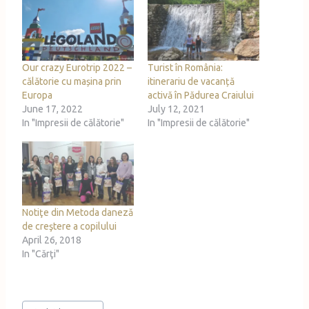
n
g
…
Our crazy Eurotrip 2022 –
Turist în România:
călătorie cu mașina prin
itinerariu de vacanță
Europa
activă în Pădurea Craiului
June 17, 2022
July 12, 2021
In "Impresii de călătorie"
In "Impresii de călătorie"
Notiţe din Metoda daneză
de creştere a copilului
April 26, 2018
In "Cărţi"
Post