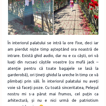
În interiorul palatului se intră la ore fixe, deci iar
am pierdut niște timp așteptând ora noastră de
intrare. Există ghid audio, dar nu e cu căști, ori vă
luați din rucsaci căștile voastre (cu mufă jack –
atenție pentru că toate bagajele se lasă la
garderobă), ori țineți ghidul la ureche în timp ce vă
plimbați prin săli. În interiorul palatului nu aveți
voie să faceți poze. Cu toată sinceritatea, Peleșul
nostru mi s-a părut mai frumos, cel puțin ca
arhitectură, și nu e nici urmă de patriotism