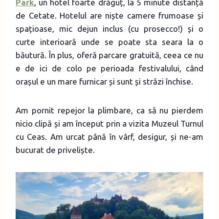
Park
, un hotel foarte drăguț, la 5 minute distanță
de Cetate. Hotelul are niște camere frumoase și
spațioase, mic dejun inclus (cu prosecco!) și o
curte interioară unde se poate sta seara la o
băutură. În plus, oferă parcare gratuită, ceea ce nu
e de ici de colo pe perioada festivalului, când
orașul e un mare furnicar și sunt și străzi închise.
Am pornit repejor la plimbare, ca să nu pierdem
nicio clipă și am început prin a vizita Muzeul Turnul
cu Ceas. Am urcat până în vârf, desigur, și ne-am
bucurat de priveliște.