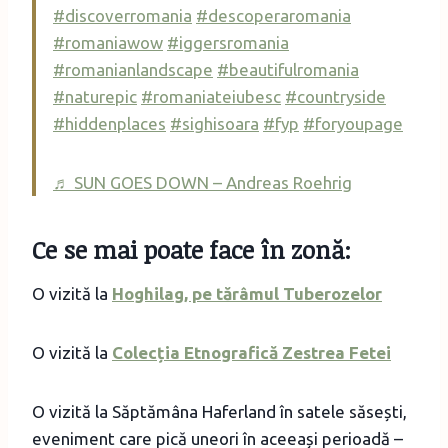
#discoverromania
#descoperaromania
#romaniawow
#iggersromania
#romanianlandscape
#beautifulromania
#naturepic
#romaniateiubesc
#countryside
#hiddenplaces
#sighisoara
#fyp
#foryoupage
♬ SUN GOES DOWN – Andreas Roehrig
Ce se mai poate face în zonă:
O vizită la
Hoghilag, pe tărâmul Tuberozelor
O vizită la
Colecția Etnografică Zestrea Fetei
O vizită la Săptămâna Haferland în satele săsești,
eveniment care pică uneori în aceeași perioadă –