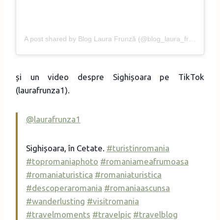
A post shared by Blog Laura Frunză (@blog_laura_frunza)
și un video despre Sighișoara pe TikTok
(laurafrunza1).
@laurafrunza1
Sighișoara, în Cetate.
#turistinromania
#topromaniaphoto
#romaniameafrumoasa
#romaniaturistica
#romaniaturistica
#descoperaromania
#romaniaascunsa
#wanderlusting
#visitromania
#travelmoments
#travelpic
#travelblog