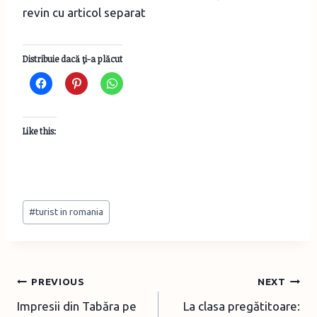
revin cu articol separat
Distribuie dacă ţi-a plăcut
Like this:
Post
#
turist in romania
Tags:
Post
PREVIOUS
NEXT
Impresii din Tabăra pe
La clasa pregătitoare:
navigation