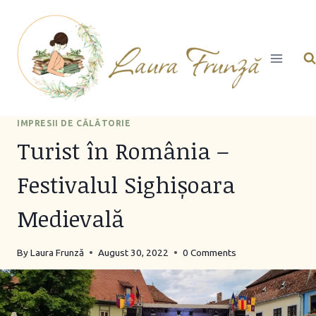
Skip
to
content
IMPRESII DE CĂLĂTORIE
Turist în România –
Festivalul Sighișoara
Medievală
By
Laura Frunză
August 30, 2022
0 Comments