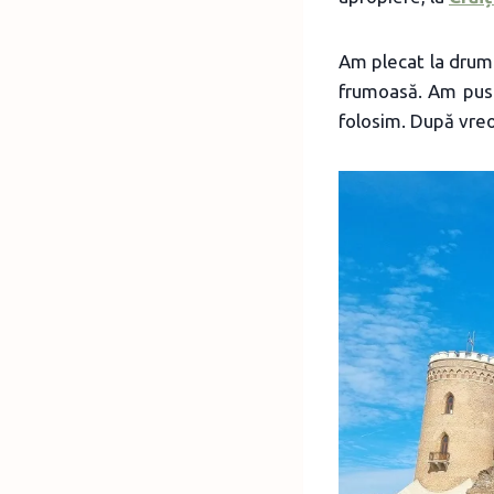
Am plecat la drum 
frumoasă. Am pus 
folosim. După vreo