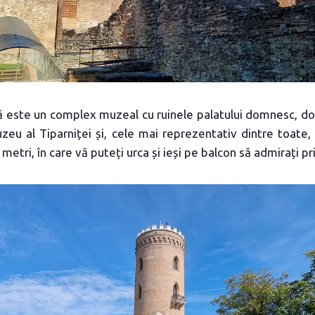
este un complex muzeal cu ruinele palatului domnesc, două
zeu al Tiparniței și, cele mai reprezentativ dintre toate, 
 metri, în care vă puteți urca și ieși pe balcon să admirați pr