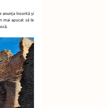
 anunța însorită și
m mai apucat să le
ască.