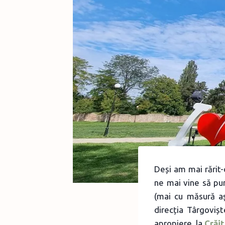
Deși am mai rărit-
ne mai vine să pun
(mai cu măsură aș
direcția Târgoviș
apropiere, la
Crăi