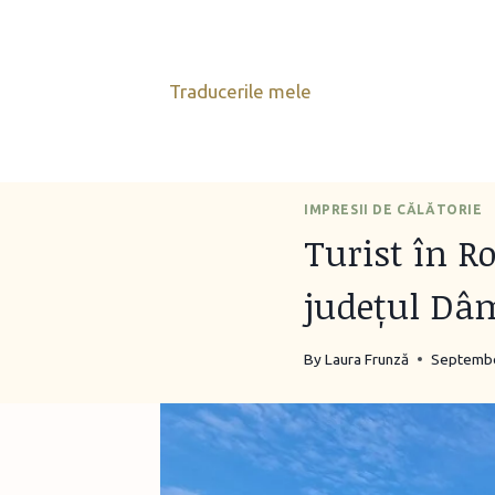
Skip
to
content
Traducerile mele
IMPRESII DE CĂLĂTORIE
Turist în R
județul Dâ
By
Laura Frunză
Septembe