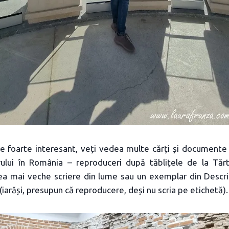
 e foarte interesant, veți vedea multe cărți și documente 
parului în România – reproduceri după tăblițele de la Tăr
cea mai veche scriere din lume sau un exemplar din Descr
(iarăși, presupun că reproducere, deși nu scria pe etichetă).