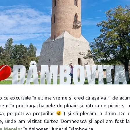
o cu excursiile în ultima vreme și cred că așa va fi de acum
em în portbagaj hainele de ploaie și pătura de picnic și 
a, pe potriva prețurilor
) și să plecăm la drum. De d
te, unde am vizitat Curtea Domnească și apoi am fost l
ța Merelor
în Aninoșani, județul Dâmbovița.