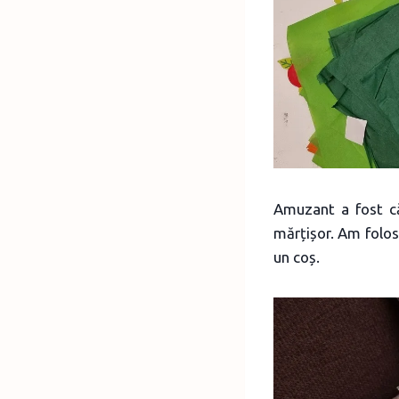
Amuzant a fost că
mărțișor. Am folosi
un coș.