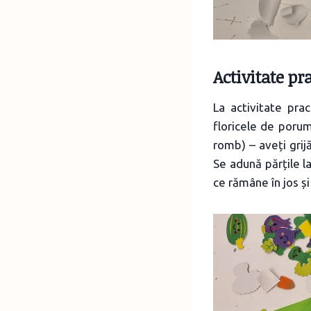
Activitate pr
La activitate pra
floricele de porum
romb) – aveți grijă
Se adună părțile l
ce rămâne în jos și