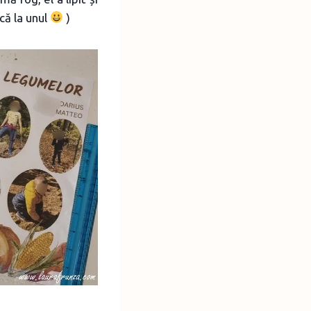
că la unul
)