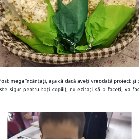
u fost mega încântați, așa că dacă aveți vreodată proiect și 
e sigur pentru toți copiii), nu ezitați să o faceți, va fa