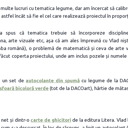
 multe lucruri cu tematica legume, dar am încercat să calibr
d, astfel încât să fie el cel care realizează proiectul în propo
-a spus că tematica trebuie să încorporeze discipline
a, arte vizuale etc, așa că am ales împreună cu Vlad niște
mba română), o problemă de matematică și ceva de arte vi
ăcut coperta proiectului, unde am inclus pozele și numele 
e: un set de
autocolante din spumă
cu legume de la DACO
sfoară bicoloră verde
(tot de la DACOart), hârtie de măta
net și dintr-o
carte de ghicitori
de la editura Litera. Vlad l
a cum s-a descurcat. În loc de răspuns, a lipit un autocolant (m