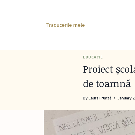
Skip
to
content
Traducerile mele
EDUCAŢIE
Proiect șco
de toamnă
By
Laura Frunză
January 