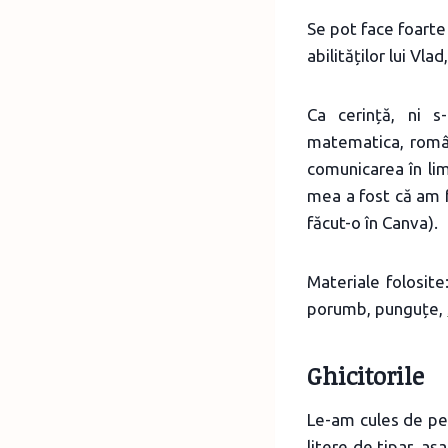
Se pot face foarte
abilităților lui Vla
Ca cerință, ni s
matematica, român
comunicarea în li
mea a fost că am f
făcut-o în Canva).
Materiale folosit
porumb, punguțe,
Ghicitorile
Le-am cules de pe 
litere de tipar, aș