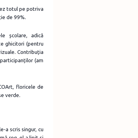
ez totul pe potriva
rție de 99%.
le școlare, adică
 ghicitori (pentru
zuale. Contribuția
participanților (am
Art, floricele de
se verde.
e-a scris singur, cu
ă rog, el a lipit și