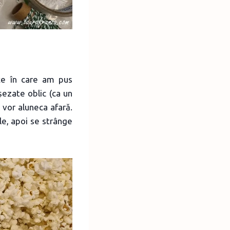
uțe în care am pus
șezate oblic (ca un
l vor aluneca afară.
le, apoi se strânge