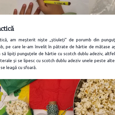
actică
ctică, am meșterit niște „știuleți” de porumb din pung
b, pe care le-am învelit în pătrate de hârtie de mătase a
 să lipiți punguțele de hârtie cu scotch dublu adeziv, altfe
aterale și se lipesc cu scotch dublu adeziv unele peste alte
 se leagă cu sfoară.