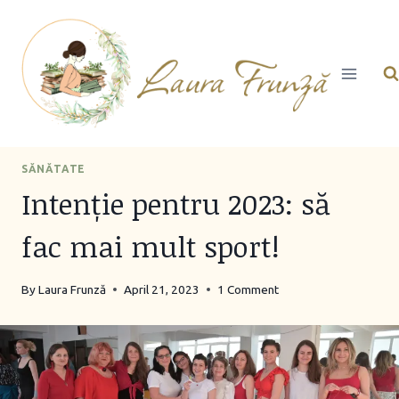
Skip
to
content
SĂNĂTATE
Intenție pentru 2023: să
fac mai mult sport!
By
Laura Frunză
April 21, 2023
1 Comment