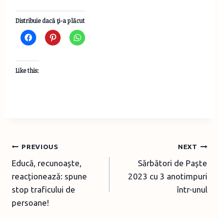
Distribuie dacă ţi-a plăcut
Like this:
Post
PREVIOUS
NEXT
Educă, recunoaște,
Sărbători de Paște
navigation
reacționează: spune
2023 cu 3 anotimpuri
stop traficului de
într-unul
persoane!