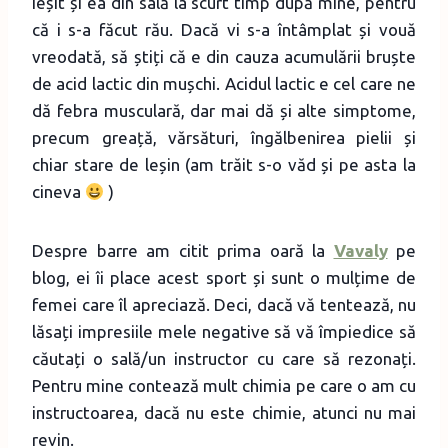
ieșit și ea din sală la scurt timp după mine, pentru
că i s-a făcut rău. Dacă vi s-a întâmplat și vouă
vreodată, să știți că e din cauza acumulării bruște
de acid lactic din mușchi. Acidul lactic e cel care ne
dă febra musculară, dar mai dă și alte simptome,
precum greață, vărsături, îngălbenirea pielii și
chiar stare de leșin (am trăit s-o văd și pe asta la
cineva
)
Despre barre am citit prima oară la
Vavaly
pe
blog, ei îi place acest sport și sunt o mulțime de
femei care îl apreciază. Deci, dacă vă tentează, nu
lăsați impresiile mele negative să vă împiedice să
căutați o sală/un instructor cu care să rezonați.
Pentru mine contează mult chimia pe care o am cu
instructoarea, dacă nu este chimie, atunci nu mai
revin.