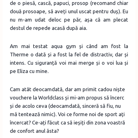
de o piesă, cască, papuci, prosop (recomand chiar
două prosoape, să aveți unul uscat pentru duș). Eu
nu m-am udat deloc pe păr, așa că am plecat
destul de repede acasă după aia.
Am mai testat aqua gym și când am fost la
Therme o dată și a fost la fel de distractiv, dar și
intens. Cu siguranță voi mai merge și o voi lua și
pe Eliza cu mine.
Cam atât deocamdată, dar am primit cadou niște
vouchere la Worldclass și mi-am propus să încerc
și de acolo ceva (deocamdată, sinceră să fiu, nu
mă tentează nimic). Voi ce forme noi de sport ați
încercat? Ce-ați făcut ca să ieșiți din zona voastră
de confort anul ăsta?