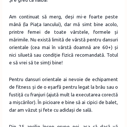
Am continuat să merg, deși mi-e foarte peste
mână (la Piața Iancului), dar mă simt bine acolo,
printre femei de toate vârstele, formele și
mărimile. Nu există limită de vârstă pentru dansuri
orientale (cea mai în vârstă doamnă are 60+) și
nici siluetă sau condiție fizică recomandată. Totul
e să vrei să te simți bine!
Pentru dansuri orientale ai nevoie de echipament
de fitness și de o eșarfă pentru legat la brâu sau o
fustiță cu franjuri (ajută mult la executarea corectă
a mișcărilor). În picioare e bine să ai cipici de balet,
dar am văzut și fete cu adidași de sală.
Din 25 aprilie încep grupe noi, așa că dacă vă