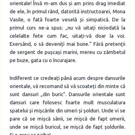
orientale! Însă m-am dus și am prins drag imediat
de ele, în primul rând, datorită instructoarei, Mona
Vasile, o fată foarte veselă și simpatică. De la
primul curs ne-a spus: „nu vă uitați niciodată la
celelalte fete cum fac, uitați-vă doar la voi.
Exersând, o să deveniți mai bune.” Fără pretenții
de sergent de pușcași marini, mereu cu zâmbetul
pe buze, gata cu o încurajare.
Indiferent ce credeați până acum despre dansurile
orientale, vă recomand să vă scoateți din minte că
sunt dansuri „din buric”. Dansurile orientale sunt
dansuri care folosesc foarte mult musculatura
spatelui și mișcările din umeri și șolduri. Unde vi se
pare că se mișcă sânii, se mișcă de fapt umerii,
unde se mișcă buricul, se mișcă de fapt șoldurile.
Și e greu ca naiba!