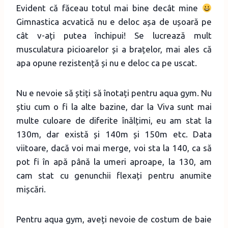
Evident că făceau totul mai bine decât mine
Gimnastica acvatică nu e deloc așa de ușoară pe
cât v-ați putea închipui! Se lucrează mult
musculatura picioarelor și a brațelor, mai ales că
apa opune rezistență și nu e deloc ca pe uscat.
Nu e nevoie să știți să înotați pentru aqua gym. Nu
știu cum o fi la alte bazine, dar la Viva sunt mai
multe culoare de diferite înălțimi, eu am stat la
130m, dar există și 140m și 150m etc. Data
viitoare, dacă voi mai merge, voi sta la 140, ca să
pot fi în apă până la umeri aproape, la 130, am
cam stat cu genunchii flexați pentru anumite
mișcări.
Pentru aqua gym, aveți nevoie de costum de baie