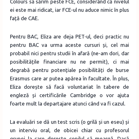
Colours să sărim peste FCE, considerând că nivelul
ei este mai ridicat, iar FCE-ul nu aduce nimic în plus
față de CAE.
Pentru BAC, Eliza are deja PET-ul, deci practic nu
pentru BAC va urma aceste cursuri și, cel mai
probabil nici pentru studii în afară (ne-am dori, dar
posibilitățile financiare nu ne permit), ci mai
degrabă pentru potențiale posibilități de burse
Erasmus care ar putea apărea în facultate. În plus,
Eliza dorește să facă voluntariat în tabere de
engleză și certificările Cambridge o vor ajuta
foarte mult la departajare atunci când va fi cazul.
La evaluări se dă un test scris (o grilă și un eseu) și
un interviu oral, de obicei chiar cu profesorul
grupei la care dorește copilul să meargă. Dacă