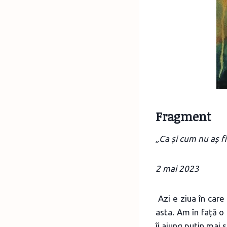
Fragment
„Ca și cum nu aș fi
2 mai 2023
Azi e ziua în care
asta. Am în față o
îi ajung puțin mai 