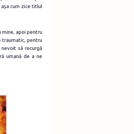
așa cum zice titlul
u mine, apoi pentru
n traumatic, pentru
t nevoit să recurgă
stră umană de a ne