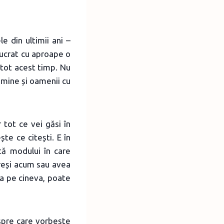
e din ultimii ani –
 lucrat cu aproape o
 tot acest timp. Nu
 mine și oamenii cu
r tot ce vei găsi în
ște ce citești. E în
tă modului în care
greși acum sau avea
uta pe cineva, poate
despre care vorbește