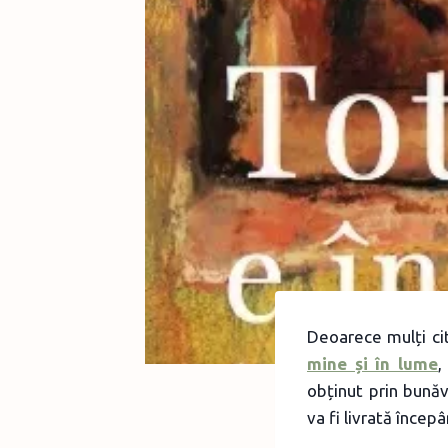
Deoarece mulți cit
mine și în lume
,
obținut prin bună
va fi livrată înce