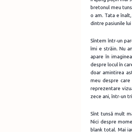
bretonul meu tuns 
o am. Tata e înalt,
dintre pasiunile lui
Sîntem într‑un par
îmi e străin. Nu a
apare în imaginea
despre locul în car
doar amintirea ast
meu despre care ș
reprezentare vizu
zece ani, într‑un t
Sînt tunsă mult m
Nici despre momen
blank total. Mai i