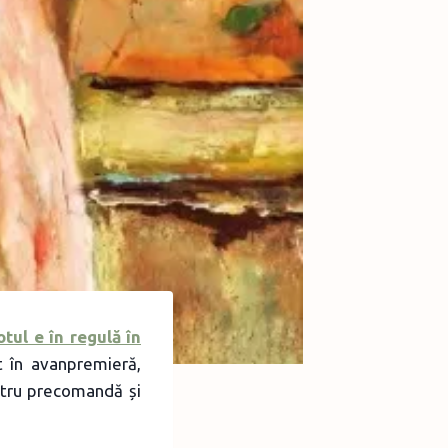
otul e în regulă în
 în avanpremieră,
ntru precomandă și