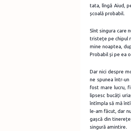
tata, lîngă Aiud, 
școală probabil.
Sînt singura care n
tristețe pe chipul
mine noaptea, dup
Probabil și pe ea o
Dar nici despre mo
ne spunea într‑un 
fost mare lucru, f
lipsesc bucăți uri
întîmpla să mă întî
le‑am făcut, dar nu
gașcă din tinerețe
singură amintire.