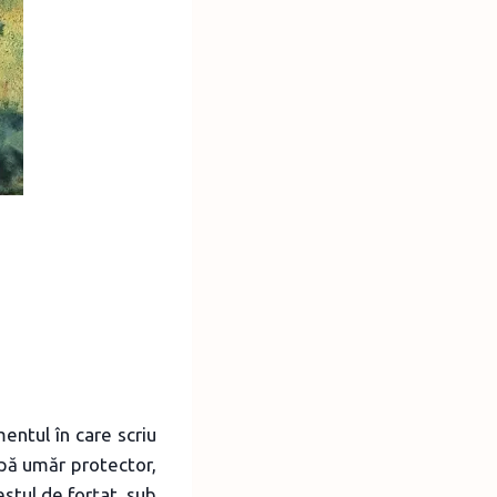
entul în care scriu
upă umăr protector,
estul de forțat, sub