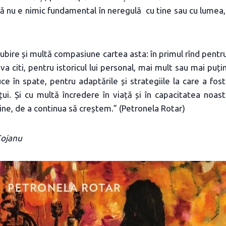
că nu e nimic fundamental în neregulă cu tine sau cu lumea, 
iubire și multă compasiune cartea asta: în primul rînd pentr
va citi, pentru istoricul lui personal, mai mult sau mai puți
uce în spate, pentru adaptările și strategiile la care a fos
țui. Și cu multă încredere în viață și în capacitatea noa
bine, de a continua să creștem.” (Petronela Rotar)
Cojanu