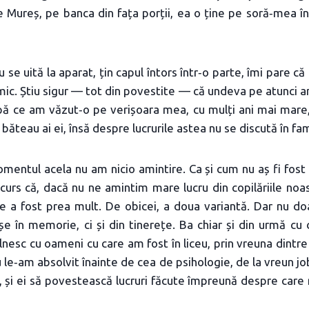
pe Mureș, pe banca din fața porții, ea o ține pe soră‑mea în 
u se uită la aparat, țin capul întors într‑o parte, îmi pare 
 mic. Știu sigur — tot din povestite — că undeva pe atunci a
ă ce am văzut‑o pe verișoara mea, cu mulți ani mai mare, 
 băteau ai ei, însă despre lucrurile astea nu se discută în fam
mentul acela nu am nicio amintire. Ca și cum nu aș fi fos
curs că, dacă nu ne amintim mare lucru din copilăriile noas
ie a fost prea mult. De obicei, a doua variantă. Dar nu doa
așe în memorie, ci și din tinerețe. Ba chiar și din urmă cu
lnesc cu oameni cu care am fost în liceu, prin vreuna dintre
 le‑am absolvit înainte de cea de psihologie, de la vreun jo
, și ei să povestească lucruri făcute împreună despre care