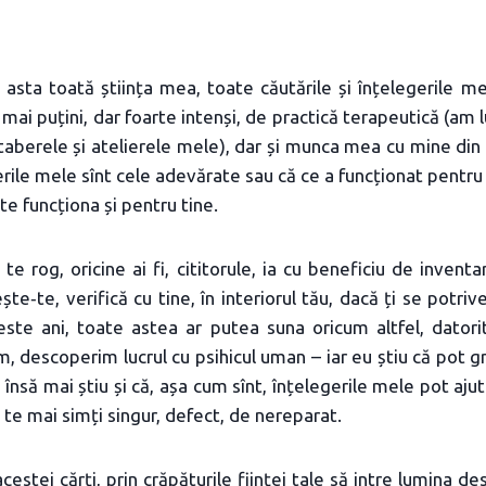
asta toată știința mea, toate căutările și înțelegerile mel
i mai puțini, dar foarte intenși, de practică terapeutică (am
aberele și atelierele mele), dar și munca mea cu mine din
erile mele sînt cele adevărate sau că ce a funcționat pentru
te funcționa și pentru tine.
 te rog, oricine ai fi, cititorule, ia cu beneficiu de inventa
ște‑te, verifică cu tine, în interiorul tău, dacă ți se potrive
este ani, toate astea ar putea suna oricum altfel, datori
, descoperim lucrul cu psihicul uman – iar eu știu că pot 
, însă mai știu și că, așa cum sînt, înțelegerile mele pot aj
u te mai simți singur, defect, de nereparat.
 acestei cărți, prin crăpăturile ființei tale să intre lumina 