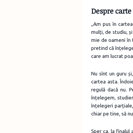
Despre carte
„Am pus în cartea 
mulți, de studiu, ș
mie de oameni în t
pretind că înțeleg
care am lucrat poa
Nu sînt un guru și,
cartea asta. Îndoie
regulă dacă nu. P
înțelegem, studiem
înțelegeri parțiale
chiar pe tine, să n
Sper ca, la finalul