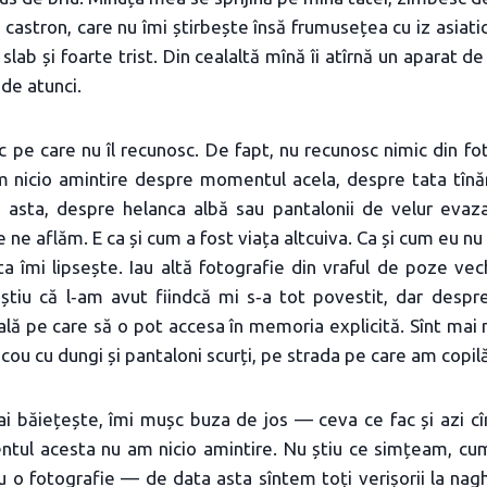
castron, care nu îmi știrbește însă frumusețea cu iz asiatic
 slab și foarte trist. Din cealaltă mînă îi atîrnă un aparat 
 de atunci.
c pe care nu îl recunosc. De fapt, nu recunosc nimic din fot
m nicio amintire despre momentul acela, despre tata tînăr,
 asta, despre helanca albă sau pantalonii de velur evazaț
e ne aflăm. E ca și cum a fost viața altcuiva. Ca și cum eu nu 
a îmi lipsește. Iau altă fotografie din vraful de poze vec
tiu că l‑am avut fiindcă mi s‑a tot povestit, dar despr
ală pe care să o pot accesa în memoria explicită. Sînt mai
ricou cu dungi și pantaloni scurți, pe strada pe care am copilă
ai băiețește, îmi mușc buza de jos — ceva ce fac și azi c
tul acesta nu am nicio amintire. Nu știu ce simțeam, c
au o fotografie — de data asta sîntem toți verișorii la n