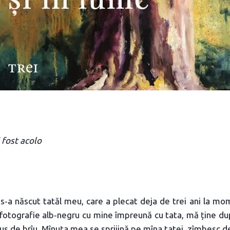
 fost acolo
 s‑a născut tatăl meu, care a plecat deja de trei ani la mom
 fotografie alb‑negru cu mine împreună cu tata, mă ține d
sus de brîu. Mînuța mea se sprijină pe mîna tatei, zîmbesc d