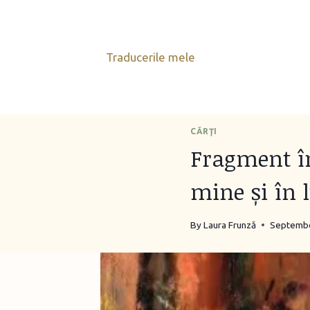
Skip
to
content
Traducerile mele
CĂRŢI
Fragment în
mine și în 
By
Laura Frunză
Septembe