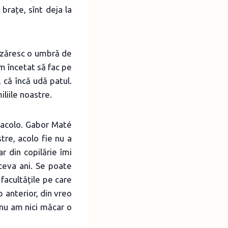
brațe, sînt deja la
că zăresc o umbră de
m încetat să fac pe
că încă udă patul.
iliile noastre.
t acolo. Gabor Maté
tre, acolo fie nu a
r din copilărie îmi
 ceva ani. Se poate
 facultățile pe care
b anterior, din vreo
 nu am nici măcar o