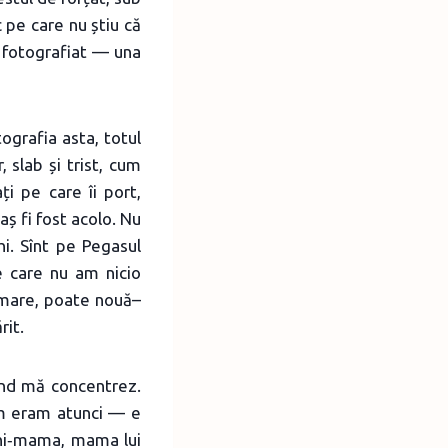
 pe care nu știu că
de fotografiat — una
ografia asta, totul
 slab și trist, cum
i pe care îi port,
aș fi fost acolo. Nu
hi. Sînt pe Pegasul
e care nu am nicio
 mare, poate nouă–
rit.
înd mă concentrez.
um eram atunci — e
aghi‑mama, mama lui