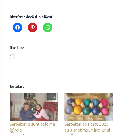
Distribuie dacă ţi-a plăcut
Like this:
L
o
a
d
Related
i
n
g
…
Sărbătorile sunt cele mai
Sărbători de Paște 2023
(g)rele
cu 3 anotimpuri într-unul