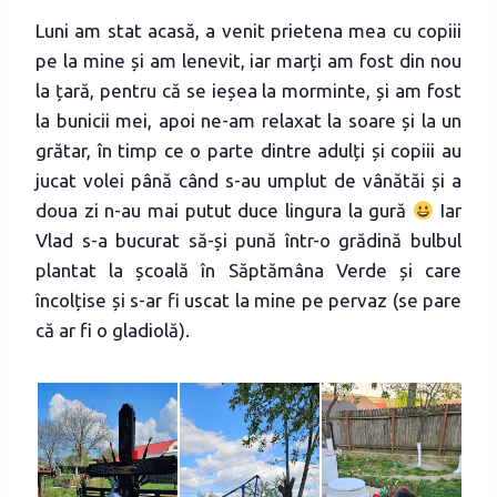
Luni am stat acasă, a venit prietena mea cu copiii
pe la mine și am lenevit, iar marți am fost din nou
la țară, pentru că se ieșea la morminte, și am fost
la bunicii mei, apoi ne-am relaxat la soare și la un
grătar, în timp ce o parte dintre adulți și copiii au
jucat volei până când s-au umplut de vânătăi și a
doua zi n-au mai putut duce lingura la gură
Iar
Vlad s-a bucurat să-și pună într-o grădină bulbul
plantat la școală în Săptămâna Verde și care
încolțise și s-ar fi uscat la mine pe pervaz (se pare
că ar fi o gladiolă).