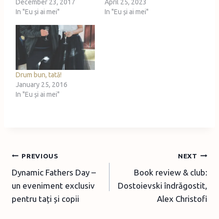
December 23, 2017
April 25, 2023
In "Eu și ai mei"
In "Eu și ai mei"
Drum bun, tată!
January 25, 2016
In "Eu și ai mei"
Post
PREVIOUS
NEXT
Dynamic Fathers Day –
Book review & club:
navigation
un eveniment exclusiv
Dostoievski îndrăgostit,
pentru tați și copii
Alex Christofi