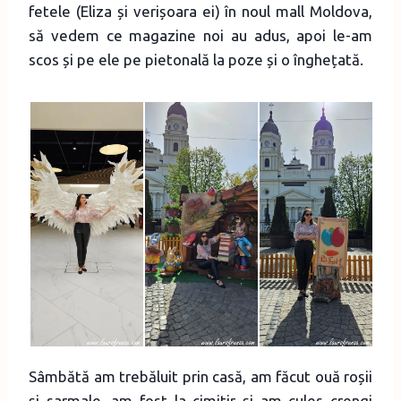
fetele (Eliza și verișoara ei) în noul mall Moldova,
să vedem ce magazine noi au adus, apoi le-am
scos și pe ele pe pietonală la poze și o înghețată.
Sâmbătă am trebăluit prin casă, am făcut ouă roșii
și sarmale, am fost la cimitir și am cules crengi