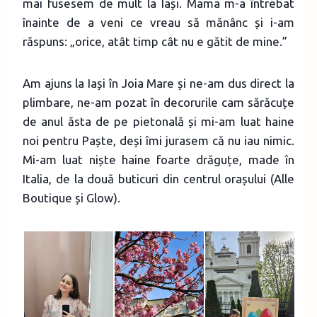
mai fusesem de mult la Iași. Mama m-a întrebat
înainte de a veni ce vreau să mănânc și i-am
răspuns: „orice, atât timp cât nu e gătit de mine.”
Am ajuns la Iași în Joia Mare și ne-am dus direct la
plimbare, ne-am pozat în decorurile cam sărăcuțe
de anul ăsta de pe pietonală și mi-am luat haine
noi pentru Paște, deși îmi jurasem că nu iau nimic.
Mi-am luat niște haine foarte drăguțe, made în
Italia, de la două buticuri din centrul orașului (Alle
Boutique și Glow).