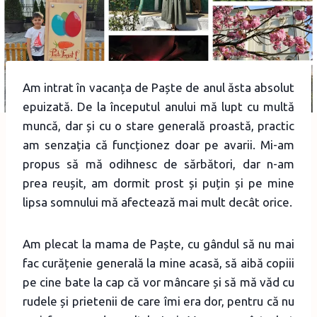
Am intrat în vacanța de Paște de anul ăsta absolut
epuizată. De la începutul anului mă lupt cu multă
muncă, dar și cu o stare generală proastă, practic
am senzația că funcționez doar pe avarii. Mi-am
propus să mă odihnesc de sărbători, dar n-am
prea reușit, am dormit prost și puțin și pe mine
lipsa somnului mă afectează mai mult decât orice.
Am plecat la mama de Paște, cu gândul să nu mai
fac curățenie generală la mine acasă, să aibă copiii
pe cine bate la cap că vor mâncare și să mă văd cu
rudele și prietenii de care îmi era dor, pentru că nu