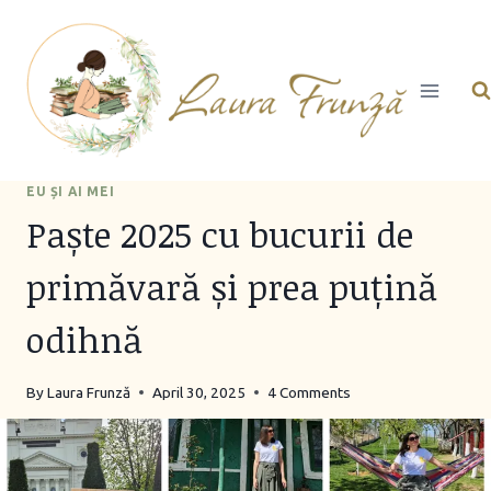
Skip
to
content
EU ȘI AI MEI
Paște 2025 cu bucurii de
primăvară și prea puțină
odihnă
By
Laura Frunză
April 30, 2025
4 Comments