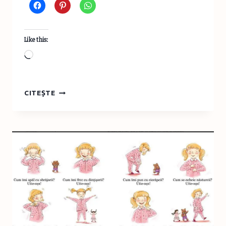
Like this:
Loading…
DIVERSIFICAREA
CITEȘTE
BEBELUŞULUI
–
METODA
BRAZELTON