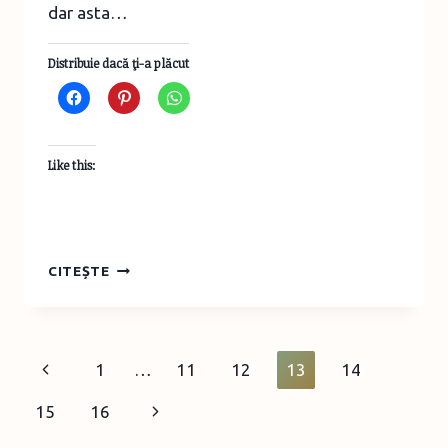
dar asta…
Distribuie dacă ţi-a plăcut
Like this:
MOŞII
CITEȘTE
DE
IARNĂ
Page
Previous
1
…
11
12
13
14
navigation
Page
Next
15
16