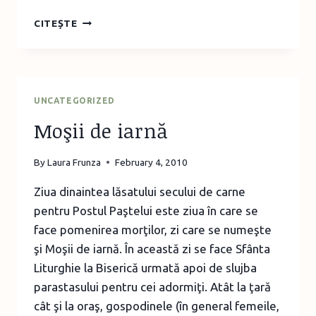
ZOO
CITEȘTE
BUCUREŞTI
UNCATEGORIZED
Moşii de iarnă
By
Laura Frunza
February 4, 2010
Ziua dinaintea lăsatului secului de carne
pentru Postul Paştelui este ziua în care se
face pomenirea morţilor, zi care se numeşte
şi Moşii de iarnă. În această zi se face Sfânta
Liturghie la Biserică urmată apoi de slujba
parastasului pentru cei adormiţi. Atât la ţară
cât şi la oraş, gospodinele (în general femeile,