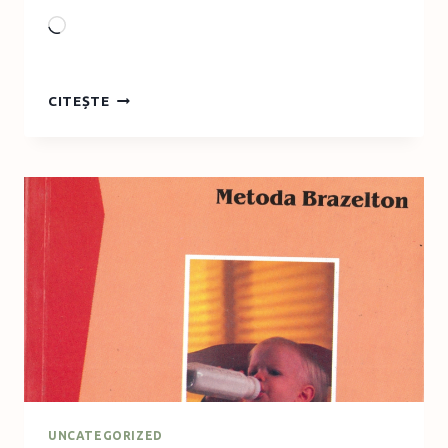
Loading…
ASPIRATORUL,
CITEȘTE
NENEA
ŞI
SALTEAUA
UNCATEGORIZED