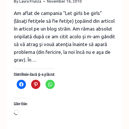
By
Laura Frunza
November 16, 2010
Am aflat de campania “Let girls be girls”
(lăsaţi fetiţele să fie fetiţe) ţopăind din articol
în articol pe un blog străin. Am rămas absolut
oripilată după ce am citit acolo şi m-am gândit
să vă atrag şi vouă atenţia înainte să apară
problema (din fericire, la noi încă nu e aşa de
grav). În…
Distribuie dacă ţi-a plăcut
Like this:
Loading…