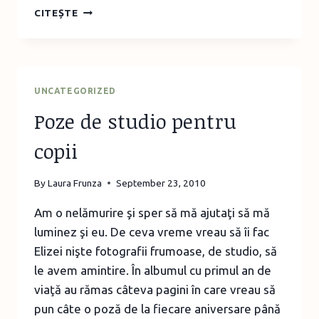
CAMPANIA
CITEȘTE
“LĂSAŢI
FETIŢELE
SĂ
FIE
FETIŢE”
UNCATEGORIZED
Poze de studio pentru
copii
By
Laura Frunza
September 23, 2010
Am o nelămurire şi sper să mă ajutaţi să mă
luminez şi eu. De ceva vreme vreau să îi fac
Elizei nişte fotografii frumoase, de studio, să
le avem amintire. În albumul cu primul an de
viaţă au rămas câteva pagini în care vreau să
pun câte o poză de la fiecare aniversare până