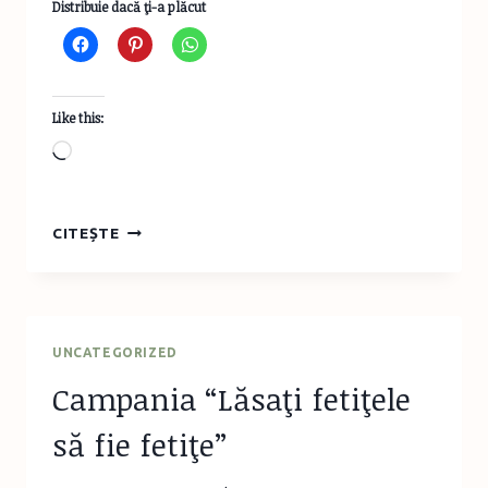
Distribuie dacă ţi-a plăcut
Like this:
Loading…
MARATONUL
CITEȘTE
DE
CITIT
DE
PE
ACTIVITĂŢI
UNCATEGORIZED
COPII.RO
Campania “Lăsaţi fetiţele
să fie fetiţe”