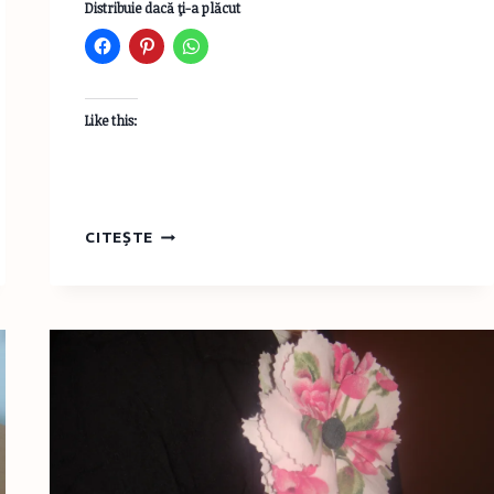
Distribuie dacă ţi-a plăcut
Like this:
SĂCULEŢ
CITEȘTE
DIN
FETRU
PENTRU
UN
MĂRŢIŞOR
DULCE