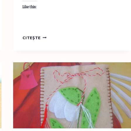
Like this:
MĂRŢIŞOARE
CITEȘTE
DIN
IPSOS
DECORATE
CU
TEHNICA
ŞERVEŢELULUI