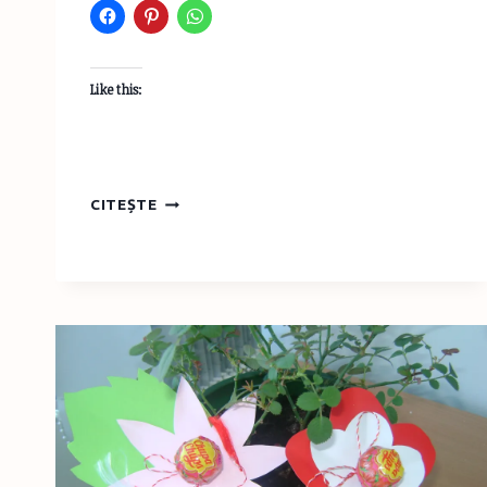
Like this:
MĂRŢIŞOARE
CITEȘTE
–
FLORI
DIN
FETRU