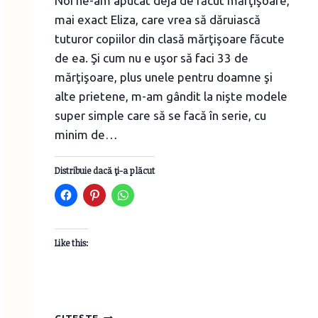
Noi ne-am apucat deja de făcut mărţişoare,
mai exact Eliza, care vrea să dăruiască
tuturor copiilor din clasă mărţişoare făcute
de ea. Şi cum nu e uşor să faci 33 de
mărţişoare, plus unele pentru doamne şi
alte prietene, m-am gândit la nişte modele
super simple care să se facă în serie, cu
minim de…
Distribuie dacă ţi-a plăcut
Like this:
MĂRŢIŞOARE
CITEȘTE