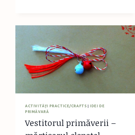
SERIE
–
ANIMĂLUŢE
ACTIVITĂŢI PRACTICE/CRAFTS
|
IDEI DE
PRIMĂVARĂ
Vestitorul primăverii –