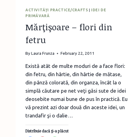
ACTIVITĂŢI PRACTICE/CRAFTS
|
IDEI DE
PRIMĂVARĂ
Mărţişoare – flori din
fetru
By
Laura Frunza
February 22, 2011
Există atât de multe moduri de a face flori:
din fetru, din hârtie, din hârtie de mătase,
din pânză colorată, din organza, încât la o
simplă căutare pe net veţi găsi sute de idei
deosebite numai bune de pus în practică. Eu
vă prezint azi doar două din aceste idei, un
trandafir şi o dalie…
Distribuie dacă ţi-a plăcut