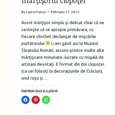
mărţişorul clopoţel
By
Laura Frunza
February 27, 2015
Acest mărţişor simplu şi delicat chiar că ne
vesteşte că se apropie primăvara, cu
fiecare clinchet declanşat de mişcările
purtătorului
L-am găsit azi la Muzeul
Ţăranului Român, ascuns printre multe alte
mărţişoare minunate, lucrate cu migală de
artizani devotaţi. E format din doi clopoţei
(ca cei folosiţi la decoraţiunile de Crăciun),
unul roşu şi…
Distribuie dacă ţi-a plăcut