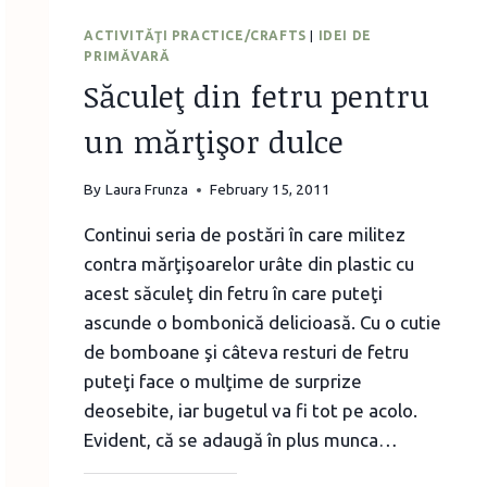
ACTIVITĂŢI PRACTICE/CRAFTS
|
IDEI DE
PRIMĂVARĂ
Săculeţ din fetru pentru
un mărţişor dulce
By
Laura Frunza
February 15, 2011
Continui seria de postări în care militez
contra mărţişoarelor urâte din plastic cu
acest săculeţ din fetru în care puteţi
ascunde o bombonică delicioasă. Cu o cutie
de bomboane şi câteva resturi de fetru
puteţi face o mulţime de surprize
deosebite, iar bugetul va fi tot pe acolo.
Evident, că se adaugă în plus munca…