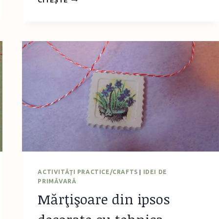
ÎN
SERIE
–
GHIVECE
CU
FLORI
ACTIVITĂŢI PRACTICE/CRAFTS
|
IDEI DE
PRIMĂVARĂ
Mărţişoare din ipsos