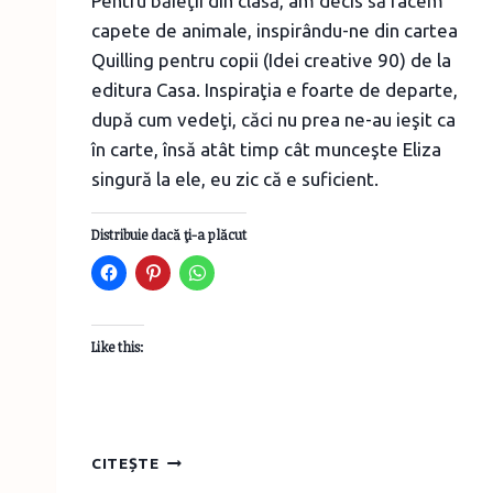
Pentru băieţii din clasă, am decis să facem
capete de animale, inspirându-ne din cartea
Quilling pentru copii (Idei creative 90) de la
editura Casa. Inspiraţia e foarte de departe,
după cum vedeţi, căci nu prea ne-au ieşit ca
în carte, însă atât timp cât munceşte Eliza
singură la ele, eu zic că e suficient.
Distribuie dacă ţi-a plăcut
Like this:
MĂRŢIŞOARE
CITEȘTE
ÎN