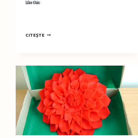
Like this:
VESTITORUL
CITEȘTE
PRIMĂVERII
–
MĂRŢIŞORUL
CLOPOŢEL