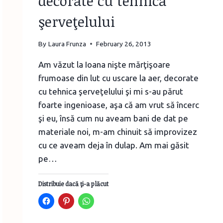
decorate cu tehnica
şerveţelului
By
Laura Frunza
February 26, 2013
Am văzut la Ioana nişte mărţişoare
frumoase din lut cu uscare la aer, decorate
cu tehnica şerveţelului şi mi s-au părut
foarte ingenioase, aşa că am vrut să încerc
şi eu, însă cum nu aveam bani de dat pe
materiale noi, m-am chinuit să improvizez
cu ce aveam deja în dulap. Am mai găsit
pe…
Distribuie dacă ţi-a plăcut