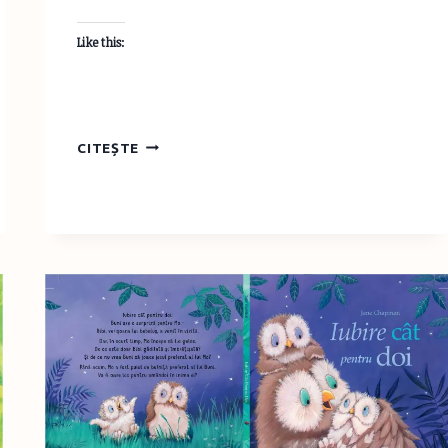
Like this:
PROIECTELE
CITEȘTE
ŞCOLARE
–
ÎNTRE
PAGINI
SCOASE
DE
PE
NET
ŞI
LUCRU
MANUAL