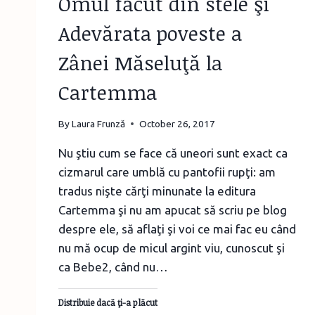
Omul făcut din stele şi
Adevărata poveste a
Zânei Măseluţă la
Cartemma
By
Laura Frunză
October 26, 2017
Nu ştiu cum se face că uneori sunt exact ca
cizmarul care umblă cu pantofii rupţi: am
tradus nişte cărţi minunate la editura
Cartemma şi nu am apucat să scriu pe blog
despre ele, să aflaţi şi voi ce mai fac eu când
nu mă ocup de micul argint viu, cunoscut şi
ca Bebe2, când nu…
Distribuie dacă ţi-a plăcut