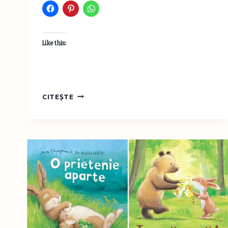
Like this:
OMUL
CITEȘTE
FĂCUT
DIN
STELE
ŞI
ADEVĂRATA
POVESTE
A
ZÂNEI
MĂSELUŢĂ
LA
CARTEMMA