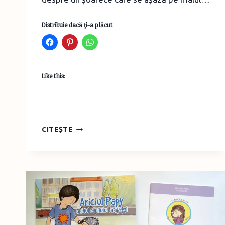
Distribuie dacă ţi-a plăcut
Like this:
NOI
CITEȘTE
APARIŢII
LA
EDITURA
CARTEMMA