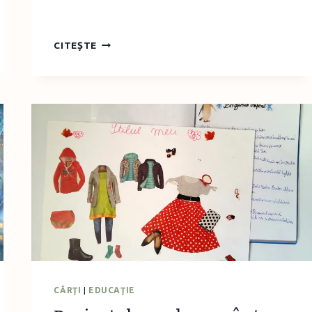
ILUSTRATOAREA
CITEȘTE
ALISON
JAY
ŞI
CĂRŢILE
DESPRE
OBSERVAREA
ATENTĂ
A
NATURII
CĂRŢI
|
EDUCAŢIE