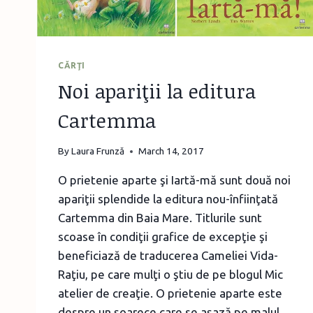
CĂRŢI
Noi apariţii la editura
Cartemma
By
Laura Frunză
March 14, 2017
O prietenie aparte şi Iartă-mă sunt două noi
apariţii splendide la editura nou-înfiinţată
Cartemma din Baia Mare. Titlurile sunt
scoase în condiţii grafice de excepţie şi
beneficiază de traducerea Cameliei Vida-
Raţiu, pe care mulţi o ştiu de pe blogul Mic
atelier de creaţie. O prietenie aparte este
despre un şoarece care se aşază pe malul…