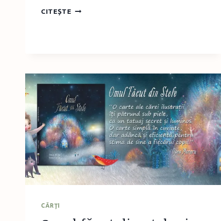
MALALA
CITEȘTE
PENTRU
DREPTUL
FETELOR
LA
EDUCAŢIE
–
EDITURA
CARTEMMA
CĂRŢI