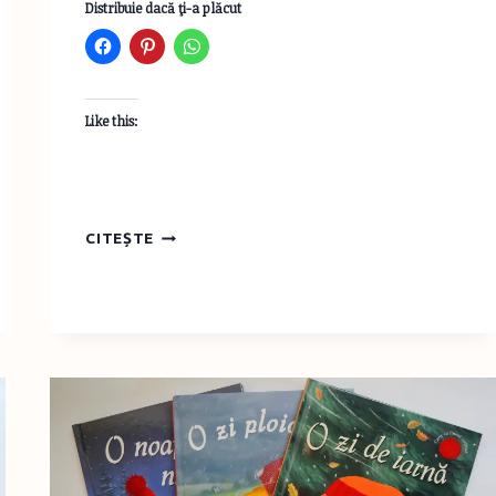
Distribuie dacă ţi-a plăcut
Like this:
IUBIRE
CITEȘTE
CÂT
PENTRU
DOI