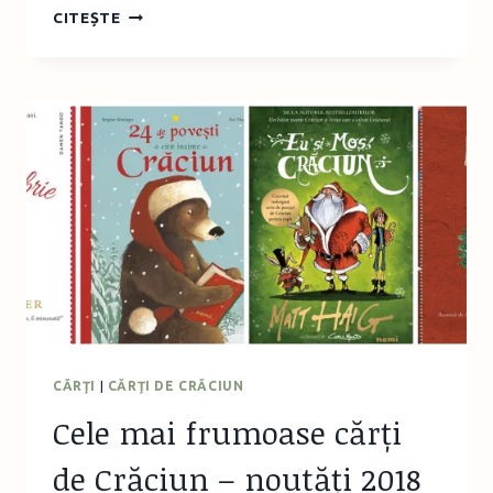
CASA
CITEȘTE
DE
IARNĂ:
O
POVESTE
PALPITANTĂ
CU
MISTERE
ȘI
ANAGRAME
CĂRŢI
|
CĂRŢI DE CRĂCIUN
Cele mai frumoase cărți
de Crăciun – noutăți 2018