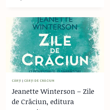
PE-
NŢELESUL
TINERILOR,
CRISTI
DĂNILEŢ,
HUMANITAS
CĂRŢI
|
CĂRŢI DE CRĂCIUN
Jeanette Winterson – Zile
de Crăciun, editura