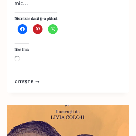
mic…
Distribuie dacă ţi-a plăcut
Like this:
Loading…
CEA
CITEȘTE
MAI
FRUMOASĂ
POVESTE
DESPRE
CUM
VIN
COPIII
PE