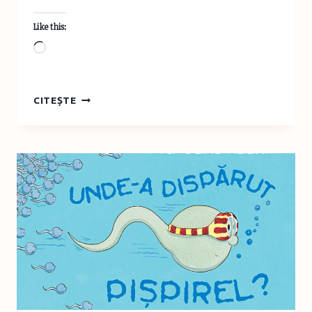
Like this:
Loading…
REGELE
CITEȘTE
UGU
SAU
CUM
JOACA
ÎN
NATURĂ
TRANSFORMĂ
VIAŢA
COPIILOR
NOŞTRI