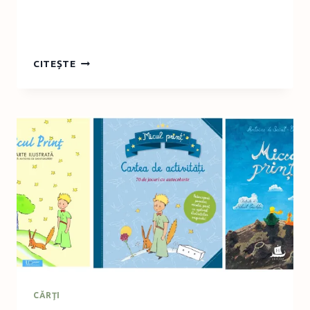
JEANETTE
CITEȘTE
WINTERSON
–
ZILE
DE
CRĂCIUN,
EDITURA
HUMANITAS
CĂRŢI