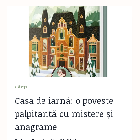
PIPER
ÎN
MARE
ȘI
ALTE
POEZII
COMICO-
SATIRICE
PENTRU
COPII
CĂRŢI
Casa de iarnă: o poveste
palpitantă cu mistere și
anagrame