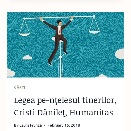
IARNĂ
–
ISABEL
ALLENDE,
EDITURA
HUMANITAS
CĂRŢI
Legea pe-nţelesul tinerilor,
Cristi Dănileţ, Humanitas
By
Laura Frunză
February 15, 2018