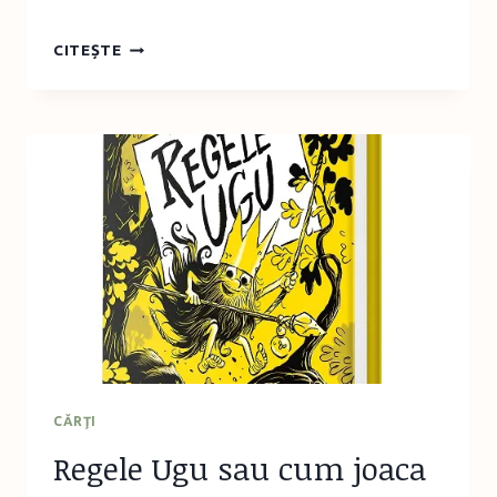
CELE
CITEȘTE
MAI
FRUMOASE
CĂRȚI
DE
CRĂCIUN
–
NOUTĂȚI
2018
CĂRŢI
Regele Ugu sau cum joaca