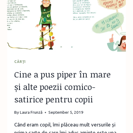
CĂRŢI
Cine a pus piper în mare
și alte poezii comico-
satirice pentru copii
By
Laura Frunză
September 5, 2019
Când eram copil, îmi plăceau mult versurile și
prima carte de care îmi aduc aminte este una