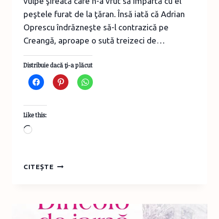
vulpe şireată care n-a vrut să împartă cu el
peştele furat de la ţăran. Însă iată că Adrian
Oprescu îndrăzneşte să-l contrazică pe
Creangă, aproape o sută treizeci de…
Distribuie dacă ţi-a plăcut
Like this:
Loading…
ADEVĂRATA
CITEȘTE
POVESTE
DESPRE
CUM
ŞI-
A