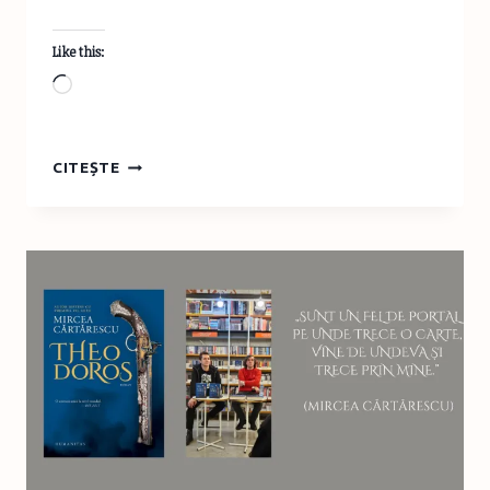
Like this:
Loading…
BOOK
CITEȘTE
REVIEW
&
CLUB:
CAIETUL
INTERZIS,
ALBA
DE
CÉSPEDES