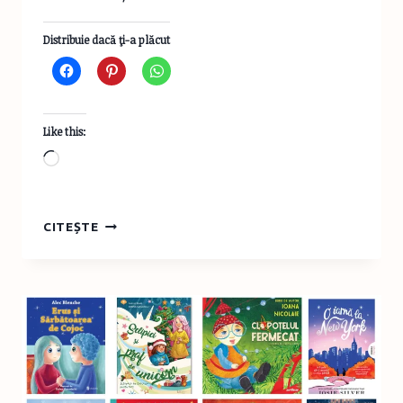
Distribuie dacă ţi-a plăcut
Like this:
Loading…
MIRCEA
CITEȘTE
CĂRTĂRESCU
DESPRE
THEODOROS:
„UN
ROMAN
CA
UN
CABINET
DE