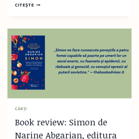
FILIT
CITEȘTE
2024:
ZERUYA
SHALEV
ȘI
CLARA
USON
DESPRE
ADEVĂR,
INSPIRAȚIE
ȘI
LIBERTATE
CĂRŢI
Book review: Simon de
Narine Abgarian, editura