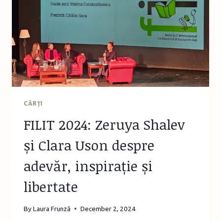
CRĂCIUN
DIN
SEZONUL
2024
CĂRŢI
FILIT 2024: Zeruya Shalev
și Clara Uson despre
adevăr, inspirație și
libertate
By
Laura Frunză
December 2, 2024