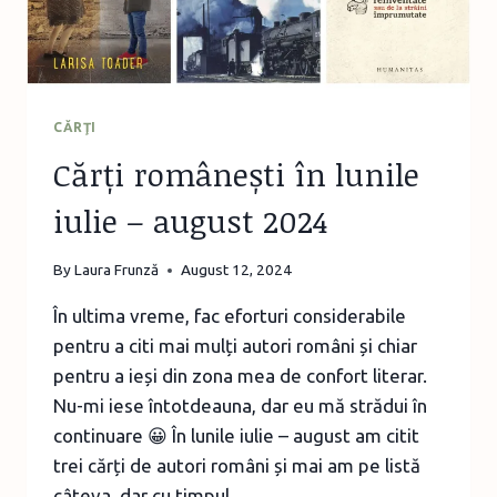
N-
AȘ
FI
SCRIS-
O!”
CĂRŢI
Cărți românești în lunile
iulie – august 2024
By
Laura Frunză
August 12, 2024
În ultima vreme, fac eforturi considerabile
pentru a citi mai mulți autori români și chiar
pentru a ieși din zona mea de confort literar.
Nu-mi iese întotdeauna, dar eu mă strădui în
continuare 😀 În lunile iulie – august am citit
trei cărți de autori români și mai am pe listă
câteva, dar cu timpul…