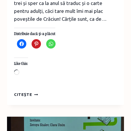
trei și sper ca la anul să traduc și o carte
pentru adulți, căci tare mult îmi mai plac
poveștile de Crăciun! Cărțile sunt, ca de…
Distribuie dacă ţi-a plăcut
Like this:
Loading…
CELE
CITEȘTE
MAI
FRUMOASE
CĂRȚI
DE
IARNĂ
ȘI