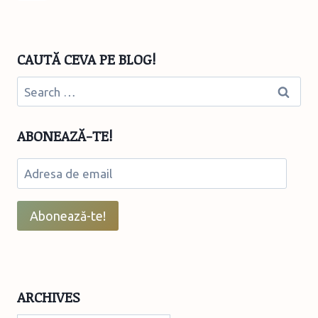
CĂRȚI,
navigation
Page
LIBRĂRII
ȘI
ALTE
CAUTĂ CEVA PE BLOG!
POVEȘTI
Search
for:
ABONEAZĂ-TE!
Adresa
de
email
Abonează-te!
ARCHIVES