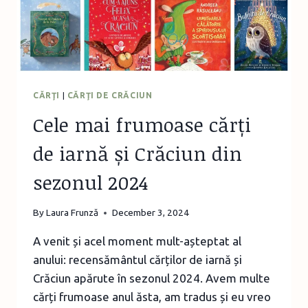
CURIOZITĂȚI”
CĂRŢI
|
CĂRŢI DE CRĂCIUN
Cele mai frumoase cărți
de iarnă și Crăciun din
sezonul 2024
By
Laura Frunză
December 3, 2024
A venit și acel moment mult-așteptat al
anului: recensământul cărților de iarnă și
Crăciun apărute în sezonul 2024. Avem multe
cărți frumoase anul ăsta, am tradus și eu vreo