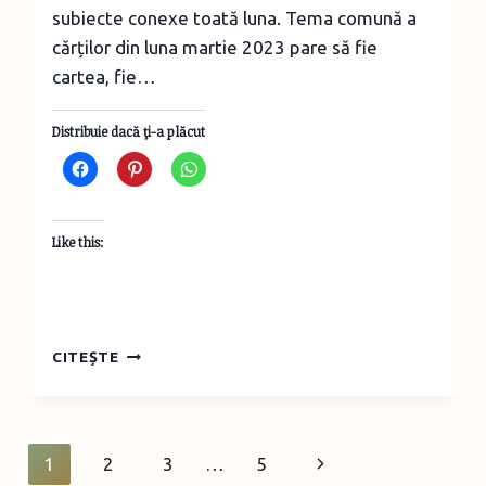
subiecte conexe toată luna. Tema comună a
cărților din luna martie 2023 pare să fie
cartea, fie…
Distribuie dacă ţi-a plăcut
Like this:
CĂRȚILE
CITEȘTE
LUNII
MARTIE
2023
–
Page
Next
1
2
3
…
5
DESPRE