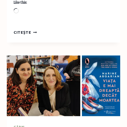
Like this:
Loading…
BOOK
CITEȘTE
REVIEW:
SIMON
DE
NARINE
ABGARIAN,
EDITURA
HUMANITAS