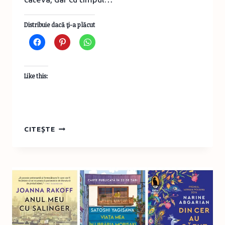
Distribuie dacă ţi-a plăcut
Like this:
CĂRȚI
CITEȘTE
ROMÂNEȘTI
ÎN
LUNILE
IULIE
–
AUGUST
2024