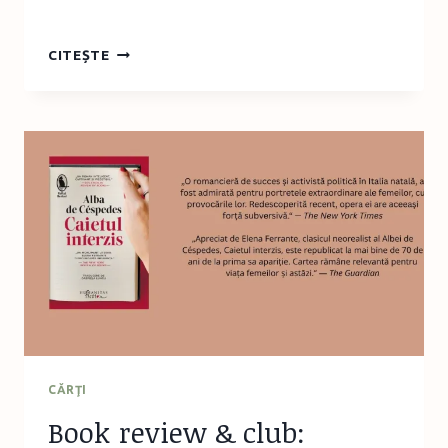
BOOK
CITEȘTE
CLUB:
ȚĂRI
ÎNDEPĂRTATE
ȘI
FEMEI
PUTERNICE
CĂRŢI
Book review & club: