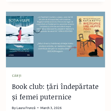
UN
DIALOG
DESPRE
SCRIS,
CRITICĂ
ȘI
RELAȚIA
CU
CITITORUL
CĂRŢI
Book club: țări îndepărtate
și femei puternice
By
Laura Frunză
March 3, 2026