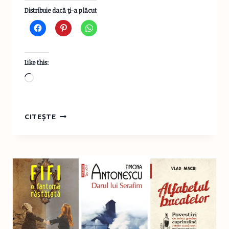
Distribuie dacă ţi-a plăcut
Like this:
Loading…
NARINE
CITEȘTE
ABGARIAN:
„DACĂ
MI-
AȘ
FI
PLANIFICAT
ACEASTĂ
CARTE,
PROBABIL
CĂ