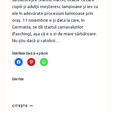
copiii și adulții meșteresc lampioane și ies cu
ele în adevărate procesiuni luminoase prin
oraș. 11 noiembrie e și data la care, în
Germania, se dă startul carnavalurilor
(Fasching), așa că e o zi de mare sărbătoare.
Nu știu dacă și catolicii…
Distribuie dacă ţi-a plăcut
Like this:
SĂ
CITEȘTE
APRINDEM