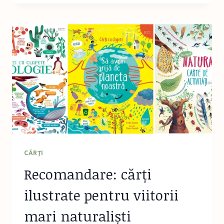
LAMPIOANELE:
ACTIVITATE
ȘI
LECTURĂ
PENTRU
SFÂNTUL
MARTIN
CĂRŢI
Recomandare: cărți
ilustrate pentru viitorii
mari naturaliști