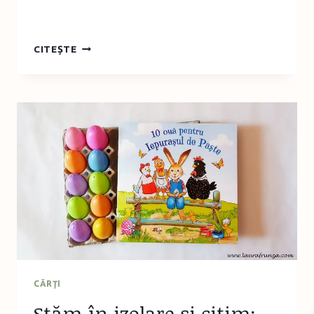
RECOMANDARE:
CITEȘTE
CĂRȚI
ILUSTRATE
PENTRU
VIITORII
MARI
NATURALIȘTI
CĂRŢI
Stăm în izolare și citim: