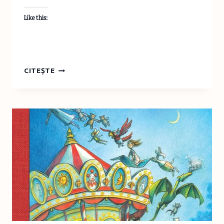
Like this:
STĂM
CITEȘTE
ÎN
IZOLARE
ȘI
CITIM:
CĂRȚI
NOI
CU
IEPURAȘI
PENTRU
VLAD