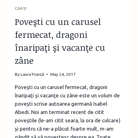
CĂRŢI
Poveşti cu un carusel
fermecat, dragoni
înaripaţi şi vacanţe cu
zâne
By
Laura Frunză
May 24, 2017
Poveşti cu un carusel fermecat, dragoni
înaripaţi şi vacanţe cu zâne este un volum de
poveşti scrise autoarea germană Isabel
Abedi. Noi am terminat recent de citit
poveştile (le-am citit seara, la ora de culcare)
şi pentru că ne-a plăcut foarte mult, m-am
gândit să vă povestesc despre ea. Toate