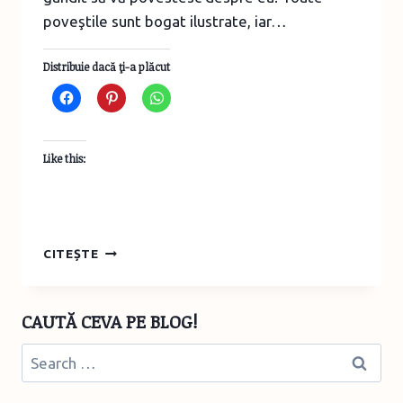
poveştile sunt bogat ilustrate, iar…
Distribuie dacă ţi-a plăcut
Like this:
POVEŞTI
CITEȘTE
CU
UN
CARUSEL
CAUTĂ CEVA PE BLOG!
FERMECAT,
DRAGONI
Search
ÎNARIPAŢI
for:
ŞI
VACANŢE