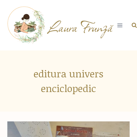
Skip
to
content
editura univers
enciclopedic