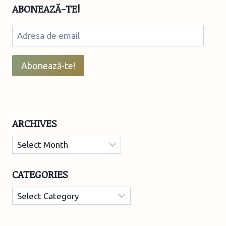
ABONEAZĂ-TE!
CU
ZÂNE
Adresa
de
email
Abonează-te!
ARCHIVES
Archives
CATEGORIES
Categories