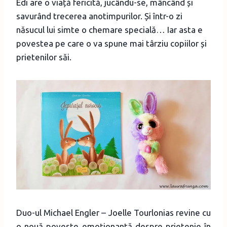
Edi are o viață fericită, jucându-se, mâncând și
savurând trecerea anotimpurilor. Și într-o zi
năsucul lui simte o chemare specială… Iar asta e
povestea pe care o va spune mai târziu copiilor și
prietenilor săi.
Duo-ul Michael Engler – Joelle Tourlonias revine cu
o nouă poveste emoționantă despre prietenie în