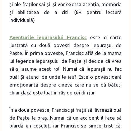
și ale fraților săi și își vor exersa atenția, memoria
și abilitatea de a citi. (6+ pentru lectură
individuală)
Aventurile iepurașului Francisc
este o carte
ilustrată cu două povești despre iepurașul de
Paște. În prima poveste, Francisc află de la mama
lui legenda iepurașului de Paște și decide că vrea
să-și asume acest rol. Numai că iepurașii nu fac
ouă! Și atunci de unde le iau? Este o povestioară
emoționantă despre cineva care nu se dă bătut,
chiar dacă este luat în râs de cei din jur.
În a doua poveste, Francisc și frații săi livrează ouă
de Paște la oraș. Numai că un accident îl face să
piardă un coșuleț, iar Francisc se simte trist că,