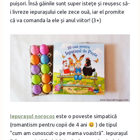
puișori. Însă găinile sunt super istețe și reușesc să-
i livreze iepurașului cele zece ouă, iar el promite
că va comanda la ele și anul viitor! (3+)
Iepurașul norocos
este o poveste simpatică
(romantism pentru copii de 4 ani
) de tipul
”cum am cunoscut-o pe mama voastră”. Iepurașul