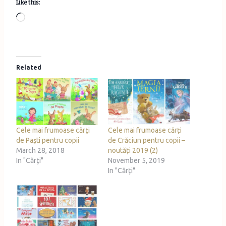
Like this:
L
o
a
d
Related
i
n
g
…
Cele mai frumoase cărţi
Cele mai frumoase cărți
de Paşti pentru copii
de Crăciun pentru copii –
March 28, 2018
noutăți 2019 (2)
In "Cărţi"
November 5, 2019
In "Cărţi"