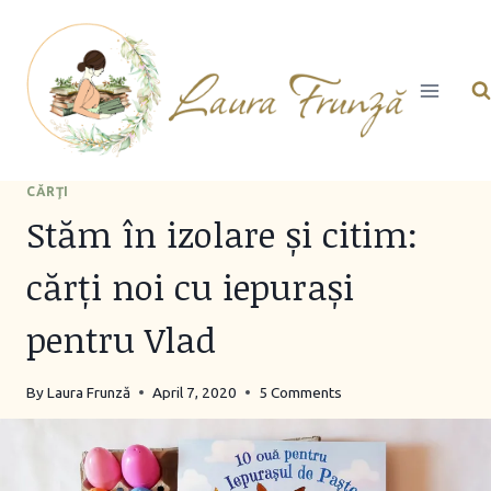
Skip
to
content
CĂRŢI
Stăm în izolare și citim:
cărți noi cu iepurași
pentru Vlad
By
Laura Frunză
April 7, 2020
5 Comments