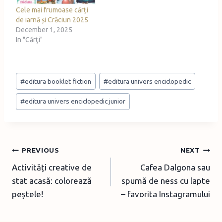
Cele mai frumoase cărți
de iarnă și Crăciun 2025
December 1, 2025
In "Cărţi"
Post
#
editura booklet fiction
#
editura univers enciclopedic
Tags:
#
editura univers enciclopedic junior
Post
PREVIOUS
NEXT
Activități creative de
Cafea Dalgona sau
navigation
stat acasă: colorează
spumă de ness cu lapte
peștele!
– favorita Instagramului