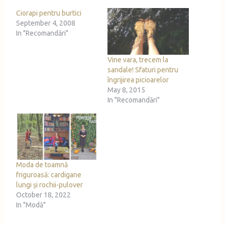
i
Ciorapi pentru burtici
n
September 4, 2008
g
In "Recomandări"
…
Vine vara, trecem la
sandale! Sfaturi pentru
îngrijirea picioarelor
May 8, 2015
In "Recomandări"
Moda de toamnă
friguroasă: cardigane
lungi și rochii-pulover
October 18, 2022
In "Modă"