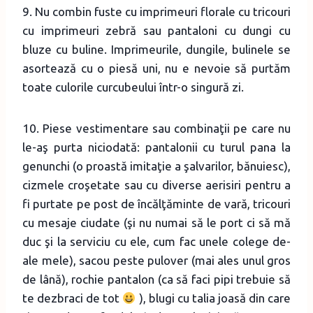
9. Nu combin fuste cu imprimeuri florale cu tricouri
cu imprimeuri zebră sau pantaloni cu dungi cu
bluze cu buline. Imprimeurile, dungile, bulinele se
asortează cu o piesă uni, nu e nevoie să purtăm
toate culorile curcubeului într-o singură zi.
10. Piese vestimentare sau combinaţii pe care nu
le-aş purta niciodată: pantalonii cu turul pana la
genunchi (o proastă imitaţie a şalvarilor, bănuiesc),
cizmele croşetate sau cu diverse aerisiri pentru a
fi purtate pe post de încălţăminte de vară, tricouri
cu mesaje ciudate (şi nu numai să le port ci să mă
duc şi la serviciu cu ele, cum fac unele colege de-
ale mele), sacou peste pulover (mai ales unul gros
de lână), rochie pantalon (ca să faci pipi trebuie să
te dezbraci de tot
), blugi cu talia joasă din care