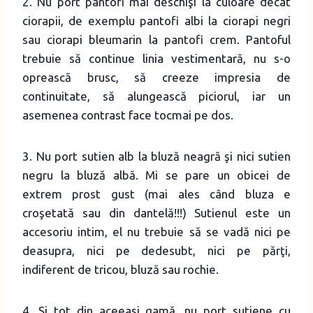
2. Nu port pantofi mai deschişi la culoare decât
ciorapii, de exemplu pantofi albi la ciorapi negri
sau ciorapi bleumarin la pantofi crem. Pantoful
trebuie să continue linia vestimentară, nu s-o
oprească brusc, să creeze impresia de
continuitate, să alungească piciorul, iar un
asemenea contrast face tocmai pe dos.
3. Nu port sutien alb la bluză neagră şi nici sutien
negru la bluză albă. Mi se pare un obicei de
extrem prost gust (mai ales când bluza e
croşetată sau din dantelă!!!) Sutienul este un
accesoriu intim, el nu trebuie să se vadă nici pe
deasupra, nici pe dedesubt, nici pe părţi,
indiferent de tricou, bluză sau rochie.
4. Şi tot din aceeaşi gamă, nu port sutiene cu