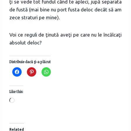
ţi se vede tot fundul când te apleci, jupă separata
de fustă (mai bine nu port fusta deloc decât să am
zece straturi pe mine).
Voi ce reguli de ţinută aveţi pe care nu le încălcaţi
absolut deloc?
Distribuie dacă ţi-a plăcut
Like this:
L
o
a
d
Related