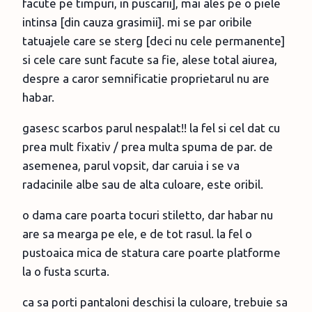
facute pe timpuri, in puscarii], mai ales pe o piele
intinsa [din cauza grasimii]. mi se par oribile
tatuajele care se sterg [deci nu cele permanente]
si cele care sunt facute sa fie, alese total aiurea,
despre a caror semnificatie proprietarul nu are
habar.
gasesc scarbos parul nespalat!! la fel si cel dat cu
prea mult fixativ / prea multa spuma de par. de
asemenea, parul vopsit, dar caruia i se va
radacinile albe sau de alta culoare, este oribil.
o dama care poarta tocuri stiletto, dar habar nu
are sa mearga pe ele, e de tot rasul. la fel o
pustoaica mica de statura care poarte platforme
la o fusta scurta.
ca sa porti pantaloni deschisi la culoare, trebuie sa