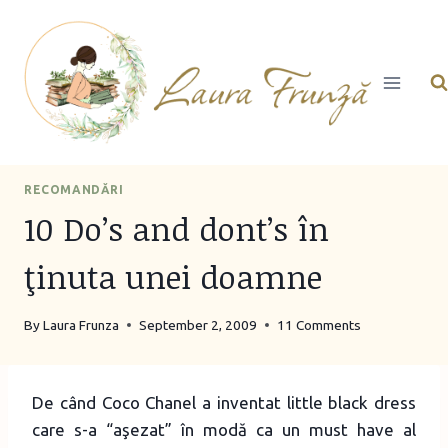
Skip
to
content
RECOMANDĂRI
10 Do’s and dont’s în
ţinuta unei doamne
By
Laura Frunza
September 2, 2009
11 Comments
De când Coco Chanel a inventat little black dress
care s-a “aşezat” în modă ca un must have al