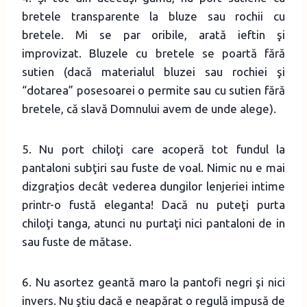
bretele transparente la bluze sau rochii cu
bretele. Mi se par oribile, arată ieftin şi
improvizat. Bluzele cu bretele se poartă fără
sutien (dacă materialul bluzei sau rochiei şi
“dotarea” posesoarei o permite sau cu sutien fără
bretele, că slavă Domnului avem de unde alege).
5. Nu port chiloţi care acoperă tot fundul la
pantaloni subţiri sau fuste de voal. Nimic nu e mai
dizgraţios decât vederea dungilor lenjeriei intime
printr-o fustă eleganta! Dacă nu puteţi purta
chiloţi tanga, atunci nu purtaţi nici pantaloni de in
sau fuste de mătase.
6. Nu asortez geantă maro la pantofi negri şi nici
invers. Nu ştiu dacă e neapărat o regulă impusă de