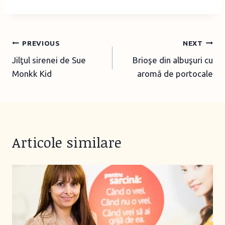
Post
PREVIOUS
NEXT
Jilţul sirenei de Sue
Brioşe din albuşuri cu
navigation
Monkk Kid
aromă de portocale
Articole similare