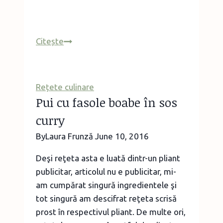
Ce
Citește
mai
gătim
Rețete culinare
Pui cu fasole boabe în sos
curry
By
Laura Frunză
June 10, 2016
Deşi reţeta asta e luată dintr-un pliant
publicitar, articolul nu e publicitar, mi-
am cumpărat singură ingredientele şi
tot singură am descifrat reţeta scrisă
prost în respectivul pliant. De multe ori,