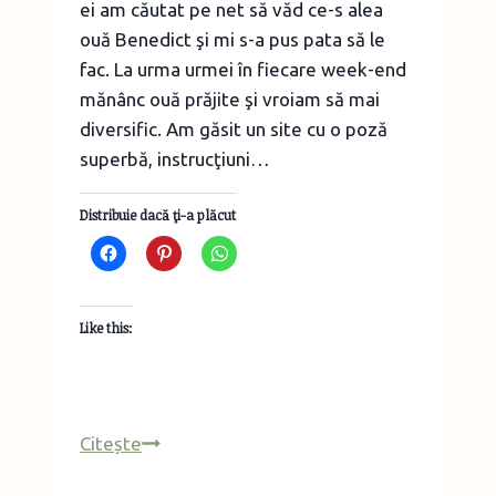
ei am căutat pe net să văd ce-s alea
ouă Benedict şi mi s-a pus pata să le
fac. La urma urmei în fiecare week-end
mănânc ouă prăjite şi vroiam să mai
diversific. Am găsit un site cu o poză
superbă, instrucţiuni…
Distribuie dacă ţi-a plăcut
Like this:
O
Citește
idee