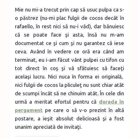
Mie nu mi-a trecut prin cap să usuc pulpa ca s-
o păstrez (nu-mi plac fulgii de cocos decât în
rafaello, în rest nici să nu-i văd), dar bănuiesc
că se poate face şi asta, însă nu m-am
documentat ce şi cum şi nu garantez că iese
ceva. Având în vedere ce oră era când am
terminat, eu i-am făcut vânt pulpei cu tifon cu
tot direct în coş şi vă sfătuiesc să faceţi
acelaşi lucru. Nici nuca în forma ei originală,
nici fulgii de cocos la pliculeţ nu sunt chiar atât
de scumpi încât să ne chinuim atât. În cele din
urmă a meritat efortul pentru că
dorada în
pergament
pe care o să v-o prezint în altă
postare, a ieşit absolut delicioasă şi a fost
unanim apreciată de invitaţi.