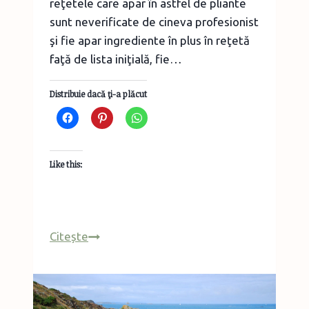
reţetele care apar în astfel de pliante
sunt neverificate de cineva profesionist
şi fie apar ingrediente în plus în reţetă
faţă de lista iniţială, fie…
Distribuie dacă ţi-a plăcut
Like this:
Pui
Citește
cu
fasole
boabe