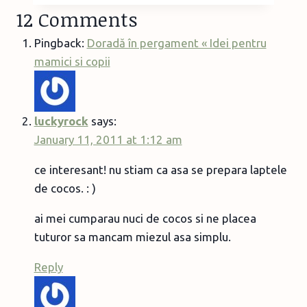
pentru
12 Comments
micul
dejun
Pingback:
Doradă în pergament « Idei pentru
–
mamici si copii
ouă
Benedict
luckyrock
says:
January 11, 2011 at 1:12 am
ce interesant! nu stiam ca asa se prepara laptele
de cocos. : )
ai mei cumparau nuci de cocos si ne placea
tuturor sa mancam miezul asa simplu.
Reply