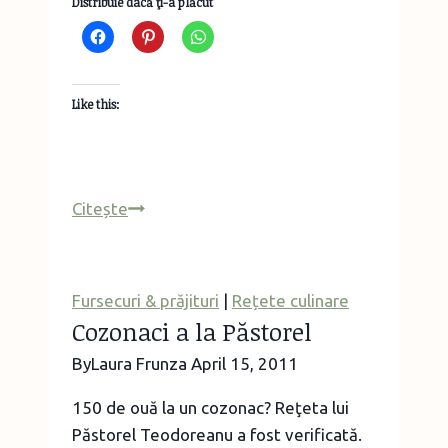
Distribuie dacă ţi-a plăcut
Like this:
Aperitive
Citește
elegante
pentru
o
Fursecuri & prăjituri
|
Rețete culinare
aniversare
Cozonaci a la Păstorel
cu
By
Laura Frunza
April 15, 2011
prietenii
150 de ouă la un cozonac? Reţeta lui
Păstorel Teodoreanu a fost verificată.