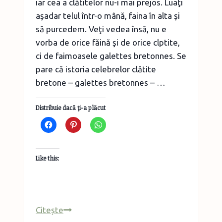
iar cea a clătitelor nu-i mai prejos. Luaţi
aşadar telul într-o mână, faina în alta şi
să purcedem. Veţi vedea însă, nu e
vorba de orice făină şi de orice clptite,
ci de faimoasele galettes bretonnes. Se
pare că istoria celebrelor clătite
bretone – galettes bretonnes – …
Distribuie dacă ţi-a plăcut
Like this:
Galettes
Citește