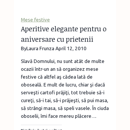
bretonnes
sau
minunile
Mese festive
din
Aperitive elegante pentru o
făină
aniversare cu prietenii
de
sarazin
By
Laura Frunza
April 12, 2010
Slavă Domnului, nu sunt atât de multe
ocazii într-un an să organizez mese
festive că altfel aş cădea lată de
oboseală. E mult de lucru, chiar şi dacă
serveşti cartofi prăjiţi, tot trebuie să-i
cureţi, să-i tai, să-i prăjeşti, să pui masa,
să strângi masa, să speli vasele. În ciuda
oboselii, îmi face mereu plăcere…