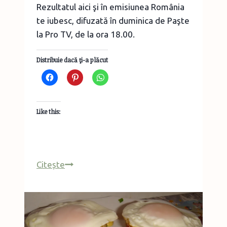
Rezultatul aici şi în emisiunea România
te iubesc, difuzată în duminica de Paşte
la Pro TV, de la ora 18.00.
Distribuie dacă ţi-a plăcut
Like this:
Cozonaci
Citește
a
la
Păstorel