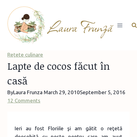
Skip
to
content
Rețete culinare
Lapte de cocos făcut în
casă
By
Laura Frunza
March 29, 2010
September 5, 2016
12 Comments
Ieri au fost Floriile şi am gătit o reţetă
deosebită cu peşte pentru care am avut