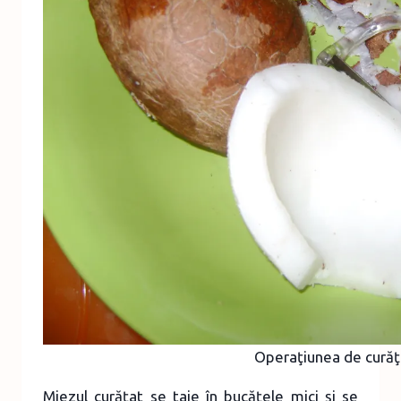
Operaţiunea de curăţ
Miezul curăţat se taie în bucăţele mici şi se