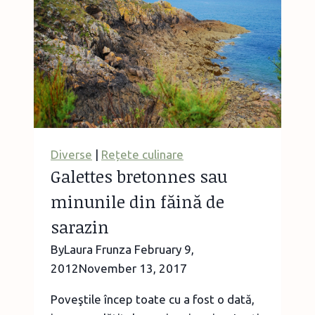
în
sos
curry
Diverse
|
Rețete culinare
Galettes bretonnes sau
minunile din făină de
sarazin
By
Laura Frunza
February 9,
2012
November 13, 2017
Poveştile încep toate cu a fost o dată,