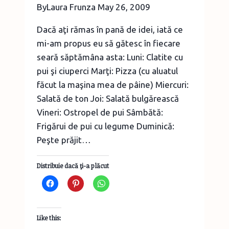
By
Laura Frunza
May 26, 2009
Dacă aţi rămas în pană de idei, iată ce
mi-am propus eu să gătesc în fiecare
seară săptămâna asta: Luni: Clatite cu
pui şi ciuperci Marţi: Pizza (cu aluatul
făcut la maşina mea de pâine) Miercuri:
Salată de ton Joi: Salată bulgărească
Vineri: Ostropel de pui Sâmbătă:
Frigărui de pui cu legume Duminică:
Peşte prăjit…
Distribuie dacă ţi-a plăcut
Like this: