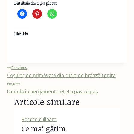
Distribuie dacă ţi-a plăcut
Like this:
Post
Previous
Coşuleţ de primăvară din cutie de brânză topită
navigation
Next
Doradă în pergament: rețeta pas cu pas
Articole similare
Rețete culinare
Ce mai gătim