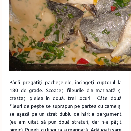
Până pregătiţi pacheţelele, încingeţi cuptorul la
180 de grade. Scoateţi fileurile din marinată şi
crestaţi pielea în două, trei locuri. Câte două
fileuri de peşte se suprapun pe partea cu carne şi
se aşază pe un strat dublu de hârtie pergament
(eu am uitat să pun două straturi, dar n-a păţit
nimic). Puneţi cu lingura şi marinată. Adăugaţi sare