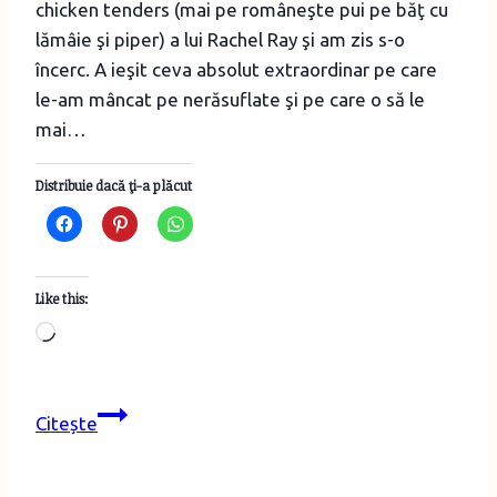
chicken tenders (mai pe româneşte pui pe băţ cu
lămâie şi piper) a lui Rachel Ray şi am zis s-o
încerc. A ieşit ceva absolut extraordinar pe care
le-am mâncat pe nerăsuflate şi pe care o să le
mai…
Distribuie dacă ţi-a plăcut
Like this:
Loading…
Acadele
Citește
de
pui