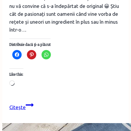
nu vă convine că s-a îndepărtat de original 😀 Știu
cât de pasionați sunt oamenii când vine vorba de
rețete și uneori un ingredient în plus sau în minus
într-o…
Distribuie dacă ţi-a plăcut
Like this:
Loading…
Salată
Citește
Nicoise
cu
somon