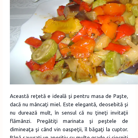
Această reţetă e ideală şi pentru masa de Paşte,
dacă nu mâncaţi miel. Este elegantă, deosebită şi
nu durează mult, în sensul că nu ţineţi invitaţii
flămânzi. Pregătiţi marinata şi peştele de
dimineaţa şi când vin oaspeţii, îl băgaţi la cuptor.
Până savuraţi un aperitiv cu multe grade şi ciocniţi