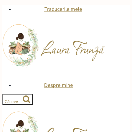
Skip
Traducerile mele
to
content
Despre mine
Căutare...