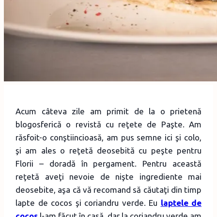
Acum câteva zile am primit de la o prietenă
blogosferică o revistă cu reţete de Paşte. Am
răsfoit-o conştiincioasă, am pus semne ici şi colo,
şi am ales o reţetă deosebită cu peşte pentru
Florii – doradă în pergament. Pentru această
reţetă aveţi nevoie de nişte ingrediente mai
deosebite, aşa că vă recomand să căutaţi din timp
lapte de cocos şi coriandru verde. Eu
laptele de
cocos
l-am făcut în casă, dar la coriandru verde am