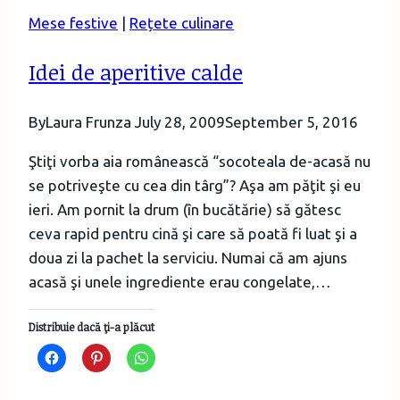
cu
Mese festive
|
Rețete culinare
lămâie
Idei de aperitive calde
By
Laura Frunza
July 28, 2009
September 5, 2016
Ştiţi vorba aia românească “socoteala de-acasă nu
se potriveşte cu cea din târg”? Aşa am păţit şi eu
ieri. Am pornit la drum (în bucătărie) să gătesc
ceva rapid pentru cină şi care să poată fi luat şi a
doua zi la pachet la serviciu. Numai că am ajuns
acasă şi unele ingrediente erau congelate,…
Distribuie dacă ţi-a plăcut