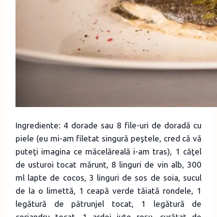
Ingrediente: 4 dorade sau 8 file-uri de doradă cu
piele (eu mi-am filetat singură peştele, cred că vă
puteţi imagina ce măcelăreală i-am tras), 1 căţel
de usturoi tocat mărunt, 8 linguri de vin alb, 300
ml lapte de cocos, 3 linguri de sos de soia, sucul
de la o limettă, 1 ceapă verde tăiată rondele, 1
legătură de pătrunjel tocat, 1 legătură de
coriandru tocat, 1 ardei iute roşu, curăţat de