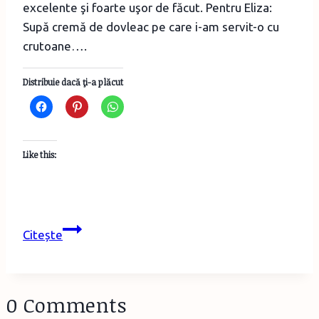
excelente şi foarte uşor de făcut. Pentru Eliza:
Supă cremă de dovleac pe care i-am servit-o cu
crutoane….
Distribuie dacă ţi-a plăcut
Like this:
Ce-
Citește
am
mai
gătit
0 Comments
3