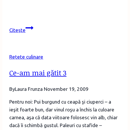
Reţete
Citește
delicioase
pentru
copii
Rețete culinare
mofturoşi
–
Ce-am mai gătit 3
paste
cu
By
Laura Frunza
November 19, 2009
pui
la
Pentru noi: Pui burgund cu ceapă şi ciuperci – a
cuptor
ieşit foarte bun, dar vinul roşu a închis la culoare
carnea, aşa că data viitoare folosesc vin alb, chiar
dacă îi schimbă gustul. Paleuri cu stafide –