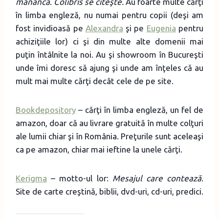
mănâncă
.
Colibris se citeşte.
Au foarte multe cărţi
în limba engleză, nu numai pentru copii (deşi am
fost invidioasă pe
Alexandra
şi pe
Eugenia
pentru
achiziţiile lor) ci şi din multe alte domenii mai
puţin întâlnite la noi. Au şi showroom în Bucureşti
unde îmi doresc să ajung şi unde am înţeles că au
mult mai multe cărţi decât cele de pe site.
Bookdepository
– cărţi în limba engleză, un fel de
amazon, doar că au livrare gratuită în multe colţuri
ale lumii chiar şi în România. Preţurile sunt aceleaşi
ca pe amazon, chiar mai ieftine la unele cărţi.
Kerigma
– motto-ul lor:
Mesajul care contează
.
Site de carte creştină, biblii, dvd-uri, cd-uri, predici.