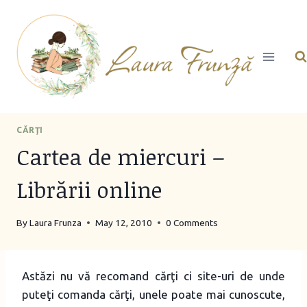
Skip
to
content
CĂRŢI
Cartea de miercuri –
Librării online
By
Laura Frunza
May 12, 2010
0 Comments
Astăzi nu vă recomand cărţi ci site-uri de unde
puteţi comanda cărţi, unele poate mai cunoscute,