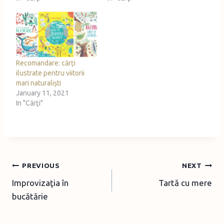
Recomandare: cărți
ilustrate pentru viitorii
mari naturaliști
January 11, 2021
In "Cărţi"
Post
PREVIOUS
NEXT
Improvizaţia în
Tartă cu mere
navigation
bucătărie