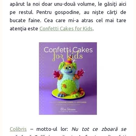
apărut la noi doar unu-două volume, le găsiţi aici
pe restul. Pentru gospodine, au nişte cărţi de
bucate faine. Cea care mi-a atras cel mai tare
atenţia este
Confetti Cakes for Kids
.
Colibris
– motto-ul lor:
Nu tot ce zboară se