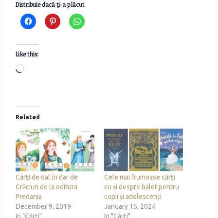
Distribuie dacă ţi-a plăcut
Like this:
L
o
a
d
Related
i
n
g
…
Cărți de dat în dar de
Cele mai frumoase cărți
Crăciun de la editura
cu și despre balet pentru
Predania
copii și adolescenți
December 9, 2019
January 15, 2024
In "Cărţi"
In "Cărţi"