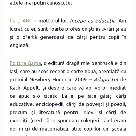
altele mai puţin cunoscute:
Cărţi ABC
– motto-ul lor:
Începe cu educaţia
. Am
lucrat cu ei, sunt foarte profesionişti în livrări şi au
şi o ofertă generoasă de cărţi pentru copii în
engleză.
Editura Gama
, o editură dragă mie pentru că e din
Iaşi, care au scos recent o carte nouă, premiată cu
premiul Newbery Honor în 2009 –
Adăpostul
de
Kathi Appelt, şi despre care vă voi vorbi imediat
ce apuc s-o citesc. La ei pe site găsiţi cărţi
educative, enciclopedii, cărţi de poveşti şi poezii,
precum şi literatură pentru elevi şi cărţi de
exerciţii (cred că le spuneam culegeri când eram
noi mici) de matematică, utile copiilor din şcoala