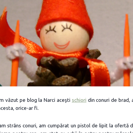
m văzut pe blog la Narci aceşti
schiori
din conuri de brad, 
acesta, orice-ar fi.
m strâns conuri, am cumpărat un pistol de lipit la ofertă di