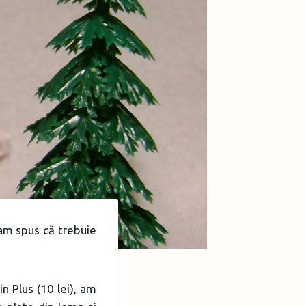
am spus că trebuie
n Plus (10 lei), am