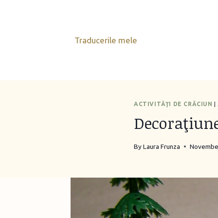
Skip
to
content
Traducerile mele
ACTIVITĂŢI DE CRĂCIUN
|
Decoraţiune
By
Laura Frunza
November