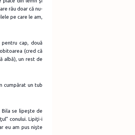
 plate din lemn şi
are rău doar că nu-
lele pe care le am,
 pentru cap, două
obitoarea (cred că
ă albă), un rest de
 am cumpărat un tub
 Bila se lipeşte de
l” conului. Lipiţi-i
ular eu am pus nişte