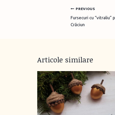
Post
PREVIOUS
Fursecuri cu “vitraliu”
navigation
Crăciun
Articole similare
entru
, 2014