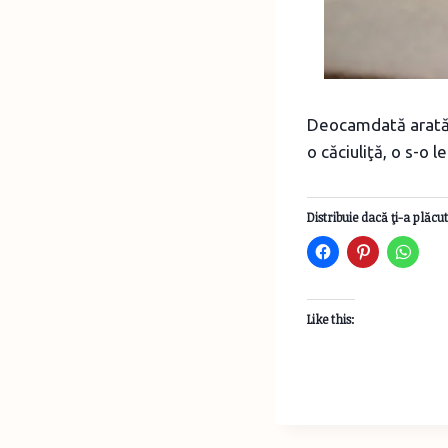
Deocamdată arată m
o căciuliţă, o s-o l
Distribuie dacă ţi-a plăcut
Like this: