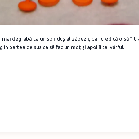
ai degrabă ca un spiriduş al zăpezii, dar cred că o să îi tra
eg în partea de sus ca să fac un moţ şi apoi îi tai vârful.