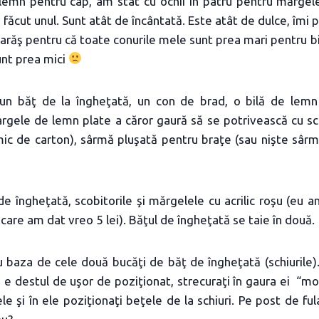
lemn pentru cap, am stat cu ochii în patru pentru mărgele
făcut unul. Sunt atât de încântată. Este atât de dulce, îmi p
ovarăş pentru că toate conurile mele sunt prea mari pentru bi
unt prea mici
 un băţ de la îngheţată, un con de brad, o bilă de lemn
argele de lemn plate a căror gaură să se potrivească cu sc
ic de carton), sârmă pluşată pentru braţe (sau nişte sârm
e îngheţată, scobitorile şi mărgelele cu acrilic roşu (eu
care am dat vreo 5 lei). Băţul de îngheţată se taie în două.
u baza de cele două bucăţi de băţ de îngheţată (schiurile).
 e destul de uşor de poziţionat, strecuraţi în gaura ei “moţu
ţele şi în ele poziţionaţi beţele de la schiuri. Pe post de f