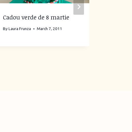
Cadou verde de 8 martie
Mărţişo
ghivece 
By
Laura Frunza
March 7, 2011
By
Laura Fr