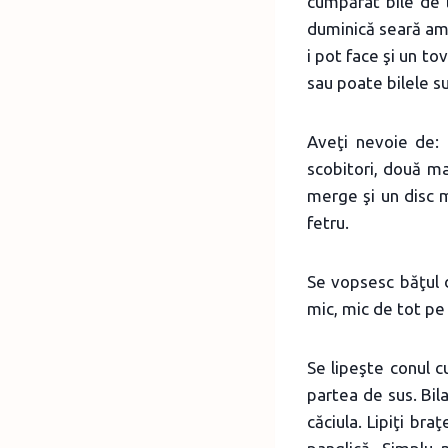
cumpărat bile de 
duminică seară am 
i pot face şi un t
sau poate bilele s
Aveţi nevoie de:
scobitori, două m
merge şi un disc m
fetru.
Se vopsesc băţul d
mic, mic de tot pe 
Se lipeşte conul c
partea de sus. Bila
căciula. Lipiţi bra