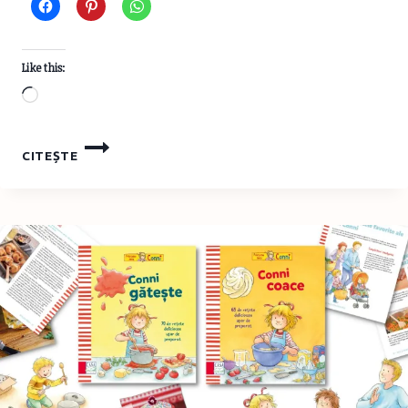
Like this:
Loading…
23.
CITEȘTE
CONTACTS
DE
CRĂCIUN
–
DE
DESCĂRCAT