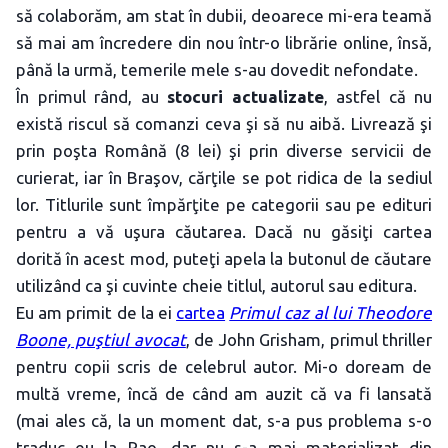
să colaborăm, am stat în dubii, deoarece mi-era teamă
să mai am încredere din nou într-o librărie online, însă,
până la urmă, temerile mele s-au dovedit nefondate.
În primul rând, au
stocuri actualizate
, astfel că nu
există riscul să comanzi ceva şi să nu aibă. Livrează şi
prin poşta Română (8 lei) şi prin diverse servicii de
curierat, iar în Braşov, cărţile se pot ridica de la sediul
lor. Titlurile sunt împărţite pe categorii sau pe edituri
pentru a vă uşura căutarea. Dacă nu găsiţi cartea
dorită în acest mod, puteţi apela la butonul de căutare
utilizând ca şi cuvinte cheie titlul, autorul sau editura.
Eu am primit de la ei
cartea
Primul caz al lui Theodore
Boone, puştiul avocat
, de John Grisham, primul thriller
pentru copii scris de celebrul autor. Mi-o doream de
multă vreme, încă de când am auzit că va fi lansată
(mai ales că, la un moment dat, s-a pus problema s-o
traduc eu la Rao, dar nu s-a mai materializat din