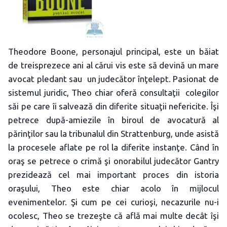
Theodore Boone, personajul principal, este un băiat
de treisprezece ani al cărui vis este să devină un mare
avocat pledant sau un judecător înţelept. Pasionat de
sistemul juridic, Theo chiar oferă consultaţii colegilor
săi pe care îi salvează din diferite situaţii nefericite. Îşi
petrece după-amiezile în biroul de avocatură al
părinţilor sau la tribunalul din Strattenburg, unde asistă
la procesele aflate pe rol la diferite instanţe. Când în
oraş se petrece o crimă şi onorabilul judecător Gantry
prezidează cel mai important proces din istoria
oraşului, Theo este chiar acolo în mijlocul
evenimentelor. Şi cum pe cei curioşi, necazurile nu-i
ocolesc, Theo se trezeşte că află mai multe decât îşi