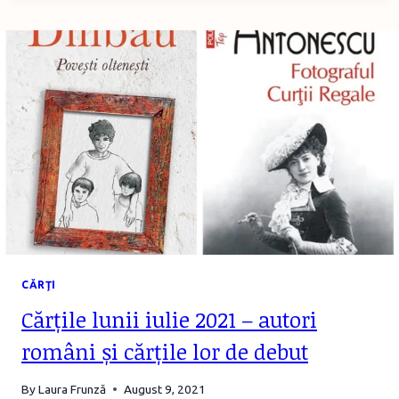
–
MARY
E
DODGE
CĂRŢI
Cărțile lunii iulie 2021 – autori
români și cărțile lor de debut
By
Laura Frunză
August 9, 2021