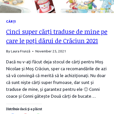
CĂRŢI
Cinci super cărți traduse de mine pe
care le poți dărui de Crăciun 2021
By
Laura Frunză
November 25, 2021
Dacă nu v-ați făcut deja stocul de cărți pentru Moș
Nicolae și Moș Crăciun, sper ca recomandările de azi
să vă convingă că merită să le achiziționați. Nu doar
că sunt niște cărți super frumoase, dar sunt și
traduse de mine, și garantez pentru ele 🙂 Conni
coace și Conni gătește Două cărți de bucate…
Distribuie dacă ţi-a plăcut