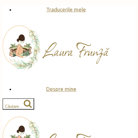
Skip
Traducerile mele
to
content
Despre mine
Căutare...