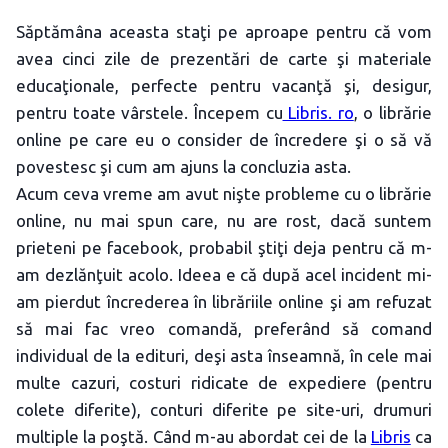
Săptămâna aceasta staţi pe aproape pentru că vom
avea cinci zile de prezentări de carte şi materiale
educaţionale, perfecte pentru vacanţă şi, desigur,
pentru toate vârstele. Începem cu
Libris. ro
, o librărie
online pe care eu o consider de încredere şi o să vă
povestesc şi cum am ajuns la concluzia asta.
Acum ceva vreme am avut nişte probleme cu o librărie
online, nu mai spun care, nu are rost, dacă suntem
prieteni pe facebook, probabil ştiţi deja pentru că m-
am dezlănţuit acolo. Ideea e că după acel incident mi-
am pierdut încrederea în librăriile online şi am refuzat
să mai fac vreo comandă, preferând să comand
individual de la edituri, deşi asta înseamnă, în cele mai
multe cazuri, costuri ridicate de expediere (pentru
colete diferite), conturi diferite pe site-uri, drumuri
multiple la poştă. Când m-au abordat cei de la
Libris
ca