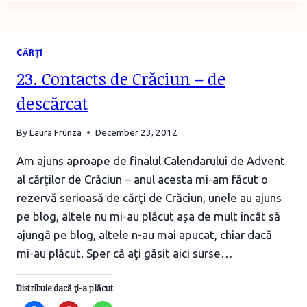
2021
–
AUTORI
CĂRŢI
ROMÂNI
ȘI
23. Contacts de Crăciun – de
CĂRȚILE
LOR
descărcat
DE
DEBUT
By
Laura Frunza
December 23, 2012
Am ajuns aproape de finalul Calendarului de Advent
al cărţilor de Crăciun – anul acesta mi-am făcut o
rezervă serioasă de cărţi de Crăciun, unele au ajuns
pe blog, altele nu mi-au plăcut aşa de mult încât să
ajungă pe blog, altele n-au mai apucat, chiar dacă
mi-au plăcut. Sper că aţi găsit aici surse…
Distribuie dacă ţi-a plăcut