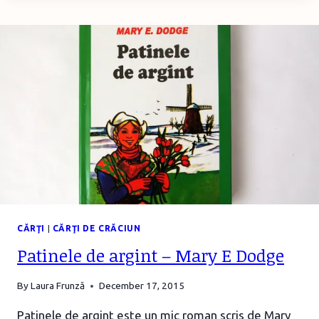
ÎNCEPĂTORI
DE
LA
UNIVERS
ENCICLOPEDIC
JUNIOR
CĂRŢI
|
CĂRŢI DE CRĂCIUN
Patinele de argint – Mary E Dodge
By
Laura Frunză
December 17, 2015
Patinele de argint este un mic roman scris de Mary