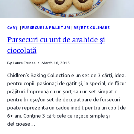
CĂRŢI
|
FURSECURI & PRĂJITURI
|
REȚETE CULINARE
Fursecuri cu unt de arahide şi
ciocolată
By
Laura Frunza
March 16, 2015
Chidlren’s Baking Collection e un set de 3 cărţi, ideal
pentru copiii pasionaţi de gătit şi, în special, de făcut
prăjituri. Împreună cu un şorţ sau un set simpatic
pentru brioşe/un set de decupatoare de fursecuri
poate reprezenta un cadou inedit pentru un copil de
6+ ani. Conţine 3 cărticele cu reţete simple şi
delicioase…