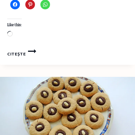
Like this:
Loading…
CINCI
CITEȘTE
SUPER
CĂRȚI
TRADUSE
DE
MINE
PE
CARE
LE
POȚI
DĂRUI
DE
CRĂCIUN
2021