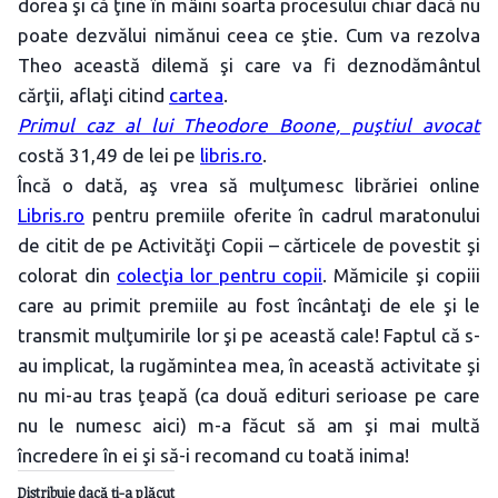
dorea şi că ţine în mâini soarta procesului chiar dacă nu
poate dezvălui nimănui ceea ce ştie. Cum va rezolva
Theo această dilemă şi care va fi deznodământul
cărţii, aflaţi citind
cartea
.
Primul caz al lui Theodore Boone, puştiul avocat
costă 31,49 de lei pe
libris.ro
.
Încă o dată, aş vrea să mulţumesc librăriei online
Libris.ro
pentru premiile oferite în cadrul maratonului
de citit de pe Activităţi Copii – cărticele de povestit şi
colorat din
colecţia lor pentru copii
. Mămicile şi copiii
care au primit premiile au fost încântaţi de ele şi le
transmit mulţumirile lor şi pe această cale! Faptul că s-
au implicat, la rugămintea mea, în această activitate şi
nu mi-au tras ţeapă (ca două edituri serioase pe care
nu le numesc aici) m-a făcut să am şi mai multă
încredere în ei şi să-i recomand cu toată inima!
Distribuie dacă ţi-a plăcut