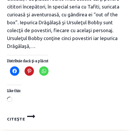
cititori începători, în special seria cu Tafiti, suricata
curioasă şi aventuroasă, cu gândirea ei “out of the
box”. Iepurica Drăgălaşă şi Ursuleţul Bobby sunt
colecţii de povestiri, fiecare cu acelaşi personaj.
Ursuleţul Bobby conţine cinci povestiri iar Iepurica
Drăgălaşă,…
Distribuie dacă ţi-a plăcut
Like this:
Loading…
CĂRŢI
CITEȘTE
PENTRU
CITITORI