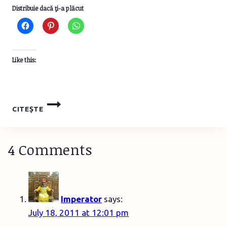
Distribuie dacă ţi-a plăcut
Like this:
FURSECURI
CITEȘTE
CU
UNT
DE
4 Comments
ARAHIDE
ŞI
CIOCOLATĂ
Imperator
says:
July 18, 2011 at 12:01 pm