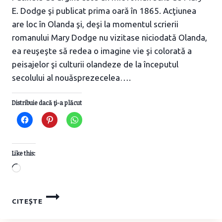
E. Dodge şi publicat prima oară în 1865. Acţiunea
are loc în Olanda şi, deşi la momentul scrierii
romanului Mary Dodge nu vizitase niciodată Olanda,
ea reuşeşte să redea o imagine vie şi colorată a
peisajelor şi culturii olandeze de la începutul
secolului al nouăsprezecelea….
Distribuie dacă ţi-a plăcut
Like this:
Loading…
PATINELE
CITEȘTE
DE
ARGINT