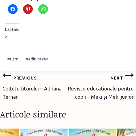
Like this:
Loading…
Post
#
Cărţi
#
editura rao
Tags:
Post
PREVIOUS
NEXT
navigation
Colţul cititorului – Adriana
Reviste educaţionale pentru
Ternar
copii – Meki şi Meki junior
Articole similare