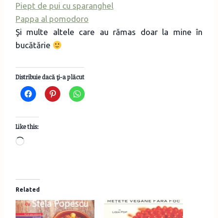
Piept de pui cu sparanghel
Pappa al pomodoro
Şi multe altele care au rămas doar la mine în
bucătărie
Distribuie dacă ţi-a plăcut
Like this:
L
o
a
d
Related
i
n