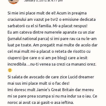
January 3, 2012 at 4:17 pm
Si mie imi place mult de el! Acum in preajma
craciunului am vazut pe tvr2 o emisiune dedicata
sarbatorii cu el si familia. Mi-a placut nespus!
Eu am cateva dintre numerele aparute cu un ziar
(jurnalul national parca) si imi pare rau ca nu le-am
luat pe toate. Am pregatit mai multe de acolo dar
cel mai mult mi-a placut o reteta de risotto cu
ciuperci (pe care o si am pe blog) care a iesit
incredibila…nu-ti venea sa crezi ca mananci orez.
Si salata de avocado de care zice Lucid dreamer
mai sus imi place mult si o fac des!
Imi doresc mult Jamie’s Great Britain dar mereu
mi se pare prea scumpa si nu ma indur sa o iau. Ce
noroc ai avut ca ai gasit-o asa ieftina.