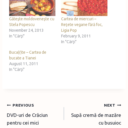
g
…
Găteşte moldoveneşte cu
Cartea de miercuri –
Stela Popescu
Reţete vegane fără foc,
November 24, 2013
Ligia Pop
In "Cărţi"
February 9, 2011
In "Cărţi"
Buca(r)te – Cartea de
bucate a Tianei
August 11, 2011
In "Cărţi"
Post
PREVIOUS
NEXT
DVD-uri de Crăciun
Supă cremă de mazăre
navigation
pentru cei mici
cu busuioc