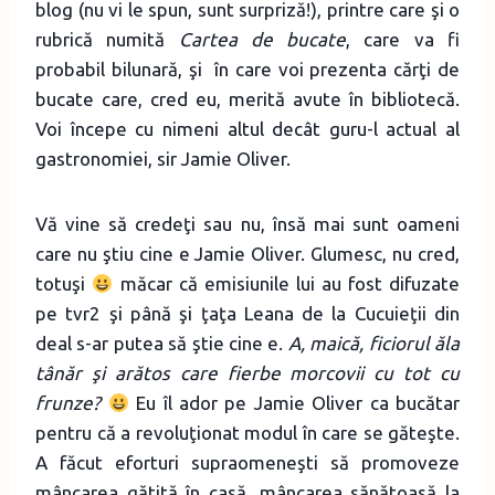
blog (nu vi le spun, sunt surpriză!), printre care şi o
rubrică numită
Cartea de bucate
, care va fi
probabil bilunară, şi în care voi prezenta cărţi de
bucate care, cred eu, merită avute în bibliotecă.
Voi începe cu nimeni altul decât guru-l actual al
gastronomiei, sir Jamie Oliver.
Vă vine să credeţi sau nu, însă mai sunt oameni
care nu ştiu cine e Jamie Oliver. Glumesc, nu cred,
totuşi
măcar că emisiunile lui au fost difuzate
pe tvr2 şi până şi ţaţa Leana de la Cucuieţii din
deal s-ar putea să ştie cine e.
A, maică, ficiorul ăla
tânăr şi arătos care fierbe morcovii cu tot cu
frunze?
Eu îl ador pe Jamie Oliver ca bucătar
pentru că a revoluţionat modul în care se găteşte.
A făcut eforturi supraomeneşti să promoveze
mâncarea gătită în casă, mâncarea sănătoasă la