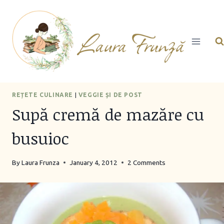
Skip
to
content
REȚETE CULINARE
|
VEGGIE ȘI DE POST
Supă cremă de mazăre cu
busuioc
By
Laura Frunza
January 4, 2012
2 Comments