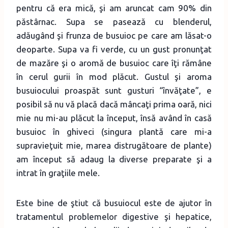
pentru că era mică, şi am aruncat cam 90% din
păstârnac. Supa se pasează cu blenderul,
adăugând şi frunza de busuioc pe care am lăsat-o
deoparte. Supa va fi verde, cu un gust pronunţat
de mazăre şi o aromă de busuioc care îţi rămâne
în cerul gurii în mod plăcut. Gustul şi aroma
busuiocului proaspăt sunt gusturi “învăţate”, e
posibil să nu vă placă dacă mâncaţi prima oară, nici
mie nu mi-au plăcut la început, însă având în casă
busuioc în ghiveci (singura plantă care mi-a
supravieţuit mie, marea distrugătoare de plante)
am început să adaug la diverse preparate şi a
intrat în graţiile mele.
Este bine de ştiut că busuiocul este de ajutor în
tratamentul problemelor digestive şi hepatice,