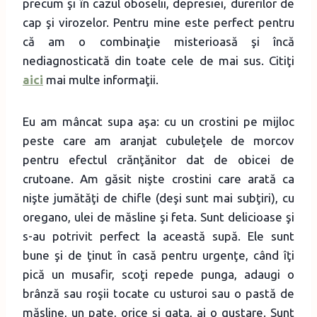
precum şi în cazul oboselii, depresiei, durerilor de
cap şi virozelor. Pentru mine este perfect pentru
că am o combinaţie misterioasă şi încă
nediagnosticată din toate cele de mai sus. Citiţi
aici
mai multe informaţii.
Eu am mâncat supa aşa: cu un crostini pe mijloc
peste care am aranjat cubuleţele de morcov
pentru efectul crănţănitor dat de obicei de
crutoane. Am găsit nişte crostini care arată ca
nişte jumătăţi de chifle (deşi sunt mai subţiri), cu
oregano, ulei de măsline şi feta. Sunt delicioase şi
s-au potrivit perfect la această supă. Ele sunt
bune şi de ţinut în casă pentru urgenţe, când îţi
pică un musafir, scoţi repede punga, adaugi o
brânză sau roşii tocate cu usturoi sau o pastă de
măsline, un pate, orice şi gata, ai o gustare. Sunt