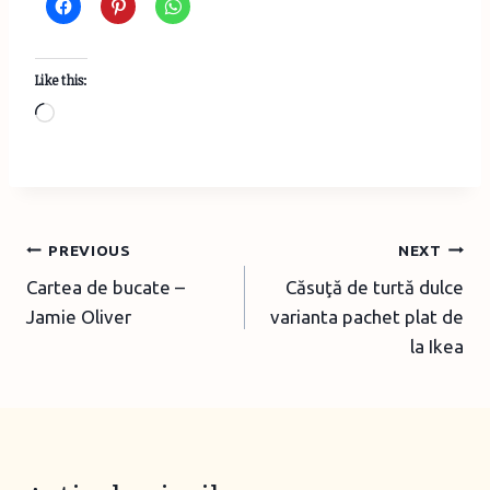
Like this:
L
o
a
d
i
Post
PREVIOUS
NEXT
n
Cartea de bucate –
Căsuţă de turtă dulce
navigation
g
Jamie Oliver
varianta pachet plat de
…
la Ikea