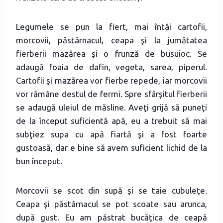
Legumele se pun la fiert, mai întâi cartofii,
morcovii, păstârnacul, ceapa şi la jumătatea
fierberii mazărea şi o frunză de busuioc. Se
adaugă foaia de dafin, vegeta, sarea, piperul.
Cartofii şi mazărea vor fierbe repede, iar morcovii
vor rămâne destul de fermi. Spre sfârşitul fierberii
se adaugă uleiul de măsline. Aveţi grijă să puneţi
de la început suficientă apă, eu a trebuit să mai
subţiez supa cu apă fiartă şi a fost foarte
gustoasă, dar e bine să avem suficient lichid de la
bun început.
Morcovii se scot din supă şi se taie cubuleţe.
Ceapa şi păstârnacul se pot scoate sau arunca,
după gust. Eu am păstrat bucăţica de ceapă