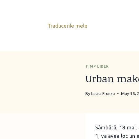
Skip
to
content
Traducerile mele
TIMP LIBER
Urban make-
By
Laura Frunza
May 15, 
Sâmbătă, 18 mai, d
1, va avea loc un 