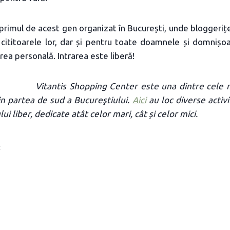
rimul de acest gen organizat în București, unde bloggeriț
cititoarele lor, dar și pentru toate doamnele și domnișo
irea personală. Intrarea este liberă!
Vitantis Shopping Center este una dintre cele 
in partea de sud a Bucureştiului.
Aici
au loc diverse activi
i liber, dedicate atât celor mari, cât și celor mici.