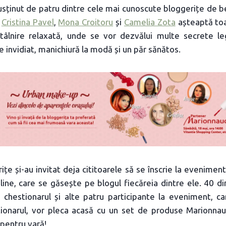
usținut de patru dintre cele mai cunoscute bloggerițe de b
,
Cristina Pavel
,
Mona Croitoru
și
Camelia Zota
așteaptă toa
tâlnire relaxată, unde se vor dezvălui multe secrete l
e invidiat, manichiură la modă și un păr sănătos.
ițe și-au invitat deja cititoarele să se înscrie la evenimen
line, care se găsește pe blogul fiecăreia dintre ele. 40 di
chestionarul și alte patru participante la eveniment, ca
onarul, vor pleca acasă cu un set de produse Marionnaud
 pentru vară!