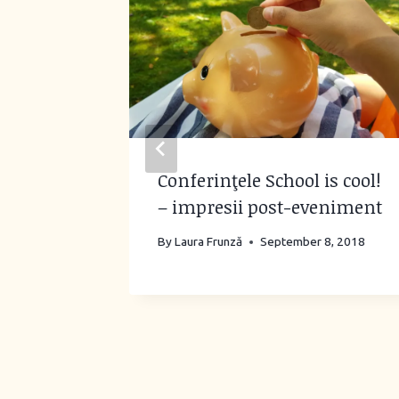
-end:
Conferinţele School is cool!
– impresii post-eveniment
By
Laura Frunză
September 8, 2018
6, 2022