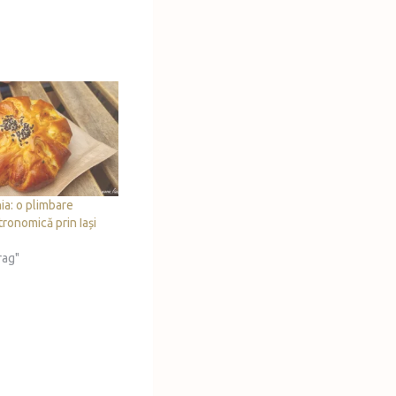
ia: o plimbare
tronomică prin Iași
rag"