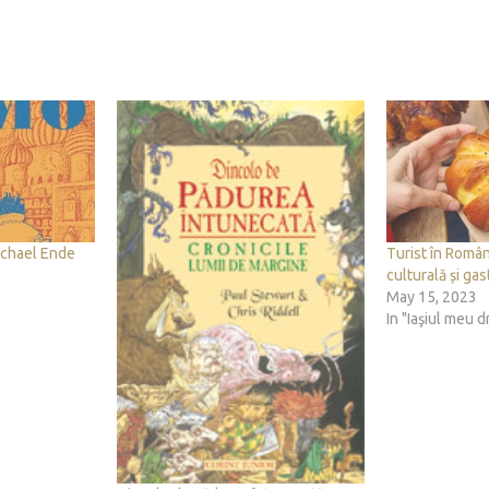
chael Ende
Turist în Român
culturală și gas
May 15, 2023
In "Iaşiul meu d