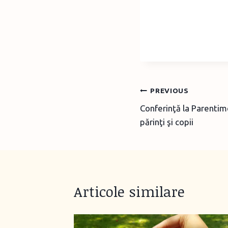
Post
PREVIOUS
Conferinţă la Parentim
navigation
părinţi şi copii
Articole similare