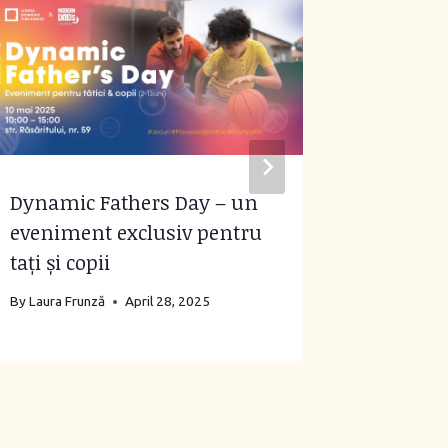
Dynamic Fathers Day – un
Cum ne
eveniment exclusiv pentru
iunie
tați și copii
By
Laura Fr
By
Laura Frunză
April 28, 2025