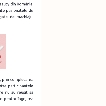
eauty din România!
te pasionatele de
egate de machiajul
t, prin completarea
ntre participantele
re nu au reușit să
 pentru îngrijirea