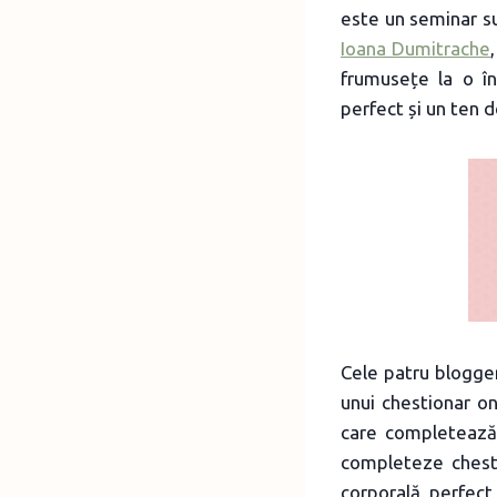
este un seminar s
Ioana Dumitrache
frumusețe la o în
perfect și un ten d
Cele patru blogger
unui chestionar on
care completează 
completeze chesti
corporală, perfect