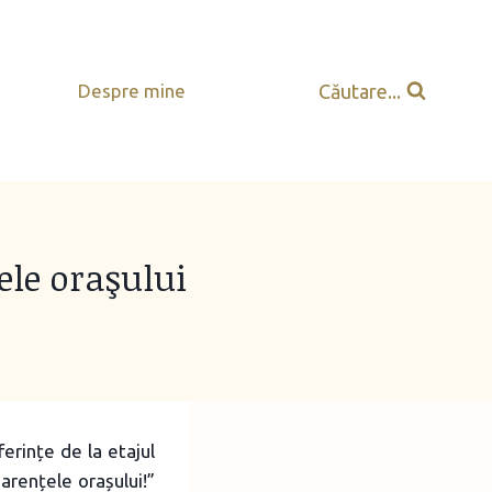
Căutare...
Despre mine
le oraşului
erințe de la etajul
arențele orașului!”