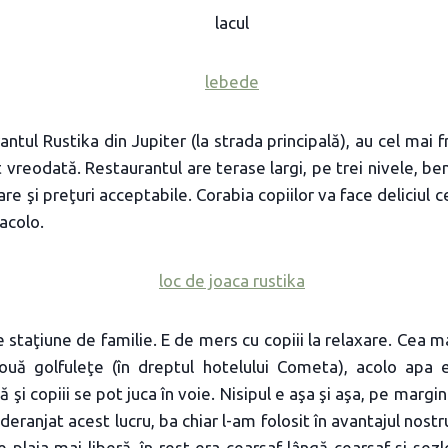
tul Rustika din Jupiter (la strada principală), au cel mai 
 vreodată. Restaurantul are terase largi, pe trei nivele, b
 are şi preţuri acceptabile. Corabia copiilor va face deliciul c
acolo.
e staţiune de familie. E de mers cu copiii la relaxare. Cea m
ouă golfuleţe (în dreptul hotelului Cometa), acolo apa e l
ă şi copiii se pot juca în voie. Nisipul e aşa şi aşa, pe margi
deranjat acest lucru, ba chiar l-am folosit în avantajul nos
e plaja mai liberă, în rest era cearşaf lângă cearşaf şi şez