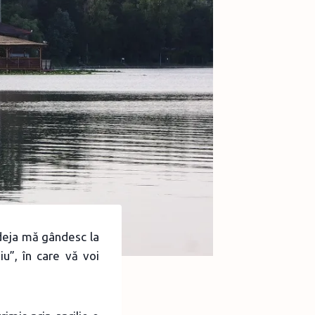
i deja mă gândesc la
u”, în care vă voi