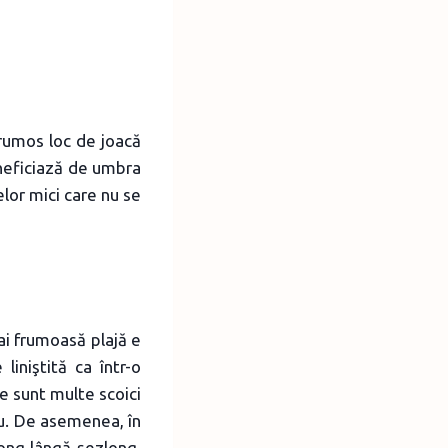
frumos loc de joacă
eneficiază de umbra
elor mici care nu se
ai frumoasă plajă e
iniştită ca într-o
ne sunt multe scoici
tru. De asemenea, în
long lângă şezlong.