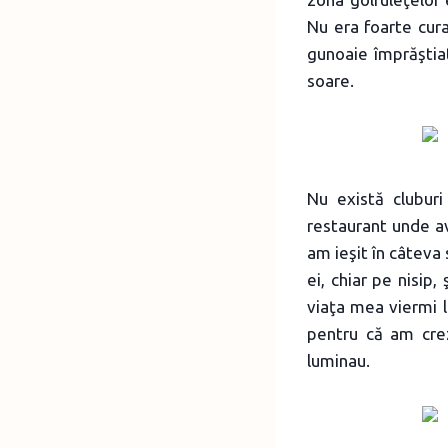
Nu era foarte cur
gunoaie împrăştiat
soare.
Nu există cluburi
restaurant unde ave
am ieşit în câteva
ei, chiar pe nisip
viaţa mea viermi lu
pentru că am crez
luminau.