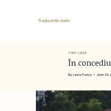
Skip
to
content
Traducerile mele
TIMP LIBER
În concediu
By
Laura Frunza
June 30,