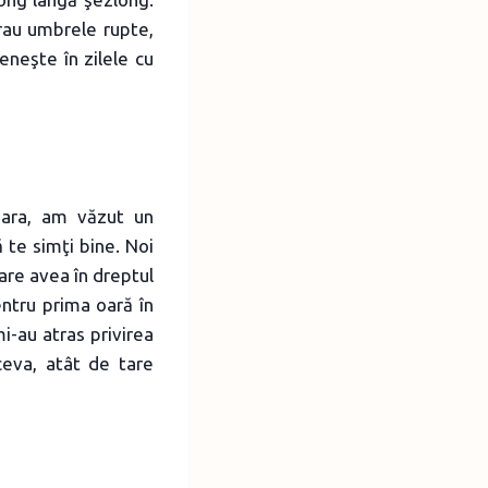
rau umbrele rupte,
eneşte în zilele cu
seara, am văzut un
ă te simţi bine. Noi
are avea în dreptul
entru prima oară în
mi-au atras privirea
ceva, atât de tare