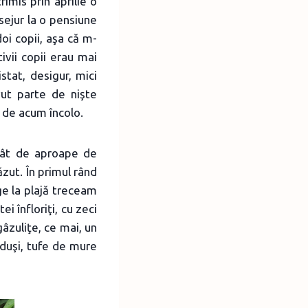
imis prin aprilie o
sejur la o pensiune
doi copii, aşa că m-
ivii copii erau mai
stat, desigur, mici
vut parte de nişte
 de acum încolo.
atât de aproape de
ăzut. În primul rând
ge la plajă treceam
ei înfloriţi, cu zeci
 gâzuliţe, ce mai, un
oduşi, tufe de mure