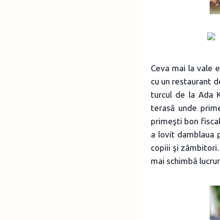
Ceva mai la vale er
cu un restaurant de
turcul de la Ada 
terasă unde prime
primeşti bon fiscal 
a lovit damblaua p
copiii şi zâmbitori
mai schimbă lucruril