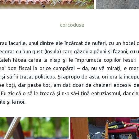
au lacurile, unul dintre ele încărcat de nuferi, cu un hotel 
corat cu bun gust (Insula) care găzduia păuni şi fazani, cu u
Kaleh făcea cafea la nisip şi le împrumuta copiilor fesuri
ai bon fiscal la orice cumpărai – da, nu vă miraţi, e mar
şi să fii tratat politicos. Şi apropo de asta, ori era la începu
e toţi, dar peste tot, am dat doar de chelneri excesiv de
. Eu zic că o să le treacă şi n-o să-i ţină entuziasmul, dar ci
e şi la noi.