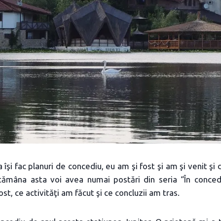
ia îşi fac planuri de concediu, eu am şi fost şi am şi venit ş
ămâna asta voi avea numai postări din seria “În concedi
t, ce activităţi am făcut şi ce concluzii am tras.