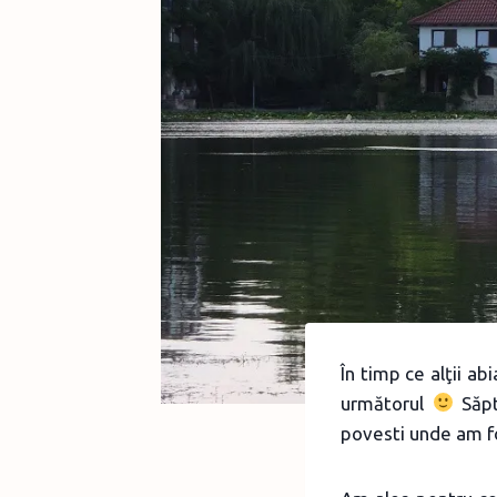
În timp ce alţii ab
următorul
Săpt
povesti unde am fos