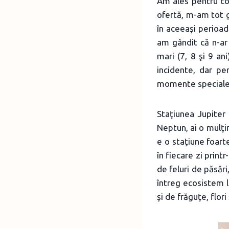
Am ales pentru con
ofertă, m-am tot g
în aceeaşi perioadă
am gândit că n-ar 
mari (7, 8 şi 9 an
incidente, dar pe
momente speciale 
Staţiunea Jupiter
Neptun, ai o mulţim
e o staţiune foart
în fiecare zi printr
de feluri de păsări,
întreg ecosistem l
şi de frăguţe, flor