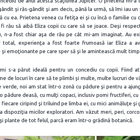
cediu de anul acesta staţiunea Jupiter. O prietenă mi-a tr
ândit şi răs-gândit şi am decis, până la urmă, să îmi iau un 
 cu ea. Prietena venea cu fetiţa ei şi cu încă o familie cu 
fi rău să aibă Eliza copii cu care să se joace. Deşi respect
i), n-a fost chiar aşa de rău pe cât mi-am imaginat. Au exi
r total, experienţa a fost foarte frumoasă iar Eliza a a
şi emoţionante pe care sper să şi le amintească mult timp
 mi s-a părut ideală pentru un concediu cu copii. Fiind 
e de locuri în care să te plimbi şi multe, multe lucruri de v
e verde, noi am stat într-o zonă cu pădure şi pentru a ajun
-o pădure deasă, cu mulţi copaci, inclusiv pomi fructiferi, cu t
 fiecare ciripind şi triluind pe limba ei, cu mici animăluţe şi
a dispoziţia micilor exploratori. Am văzut meri, peri, corc
i şi plante de tot felul, parcă eram într-o grădină botanică.