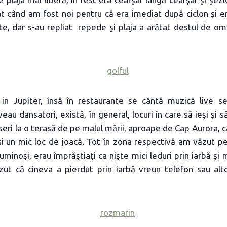
at când am fost noi pentru că era imediat după ciclon şi e
e, dar s-au repliat repede şi plaja a arătat destul de om
 in Jupiter, însă în restaurante se cântă muzică live 
au dansatori, există, în general, locuri în care să ieşi şi s
 seri la o terasă de pe malul mării, aproape de Cap Aurora, c
, şi un mic loc de joacă. Tot în zona respectivă am văzut p
minoşi, erau împrăştiaţi ca nişte mici leduri prin iarbă şi 
ut că cineva a pierdut prin iarbă vreun telefon sau alt