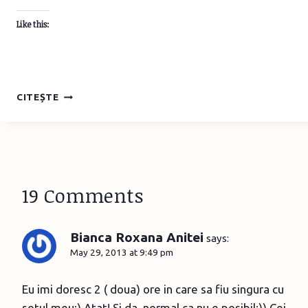
Like this:
AVENTURILE
CITEȘTE
LUI
VLAD
ÎN
SĂPTĂMÂNA
ÎN
CARE
19 Comments
A
STAT
DOAR
Bianca Roxana Anitei
CU
says:
MAMI
May 29, 2013 at 9:49 pm
Eu imi doresc 2 ( doua) ore in care sa fiu singura cu
sotul meu;) Atat! Si da, normal ca nu e posibil;)) Cei