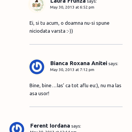
Laura Frunza
says:
May 30, 2013 at 6:52 pm
Ei, si tu acum, o doamna nu-si spune
niciodata varsta :-))
Bianca Roxana Anitei
says:
May 30, 2013 at 7:12 pm
Bine, bine…las’ ca tot aflu eu:), nu ma las
asa usor!
Ferent Iordana
says:
May 30, 2013 at 12:14 pm