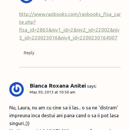
http://www.raobooks.com/raobooks_fisa_car
te.php?
fisa_id=2865&niv1_id=2&niv2_id=22002&niv
3_id=220023016&niv4_id=2200230164007
Reply
Bianca Roxana Anitei
says:
May 30, 2013 at 10:50 am
Nu, Laura, nu am cu cine sa ii las.. o sa ne ‘distram’
impreuna inca destui ani pana cand o sa ii pot lasa
singuri.;))