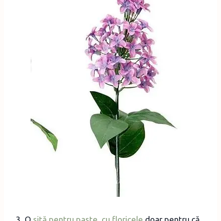
3. O
sită pentru paste, cu floricele
doar pentru că