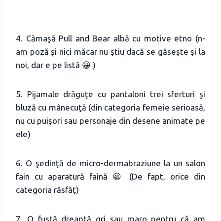
4. Cămaşă Pull and Bear albă cu motive etno (n-
am poză şi nici măcar nu ştiu dacă se găseşte şi la
noi, dar e pe listă 😀 )
5. Pijamale drăguţe cu pantaloni trei sferturi şi
bluză cu mânecuţă (din categoria femeie serioasă,
nu cu puişori sau personaje din desene animate pe
ele)
6. O şedinţă de micro-dermabraziune la un salon
fain cu aparatură faină 😀 (De fapt, orice din
categoria răsfăţ)
7. O fustă dreaptă gri sau maro pentru că am