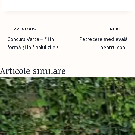
Post
PREVIOUS
NEXT
Concurs Varta – fii în
Petrecere medievală
navigation
formă şi la finalul zilei!
pentru copii
Articole similare