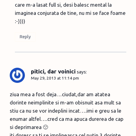
care m-a lasat full si, desi balesc mental la
imaginea conjurata de tine, nu mi se face foame
:-))))
Reply
pitici, dar voinici
says:
May 29, 2013 at 11:14 pm
ziua mea a fost deja…ciudat,dar am atatea
dorinte neimplinite si m-am obisnuit asa mult sa
stiu ca nu se vor indeplini incat….imi e greu sa le
enumar altfel….cred ca ma apuca durerea de cap
si deprimarea 🙁
iti doresc sa ti se implineasca cel putin 3 dorinte