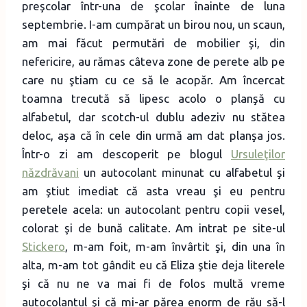
preşcolar într-una de şcolar înainte de luna
septembrie. I-am cumpărat un birou nou, un scaun,
am mai făcut permutări de mobilier şi, din
nefericire, au rămas câteva zone de perete alb pe
care nu ştiam cu ce să le acopăr. Am încercat
toamna trecută să lipesc acolo o planşă cu
alfabetul, dar scotch-ul dublu adeziv nu stătea
deloc, aşa că în cele din urmă am dat planşa jos.
Într-o zi am descoperit pe blogul
Ursuleţilor
năzdrăvani
un autocolant minunat cu alfabetul şi
am ştiut imediat că asta vreau şi eu pentru
peretele acela: un autocolant pentru copii vesel,
colorat şi de bună calitate. Am intrat pe site-ul
Stickero
, m-am foit, m-am învârtit şi, din una în
alta, m-am tot gândit eu că Eliza ştie deja literele
şi că nu ne va mai fi de folos multă vreme
autocolantul şi că mi-ar părea enorm de rău să-l