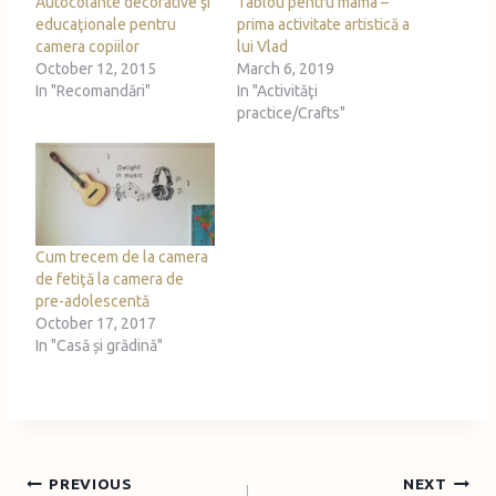
Autocolante decorative şi
Tablou pentru mama –
educaţionale pentru
prima activitate artistică a
camera copiilor
lui Vlad
October 12, 2015
March 6, 2019
In "Recomandări"
In "Activităţi
practice/Crafts"
Cum trecem de la camera
de fetiţă la camera de
pre-adolescentă
October 17, 2017
In "Casă și grădină"
Post
PREVIOUS
NEXT