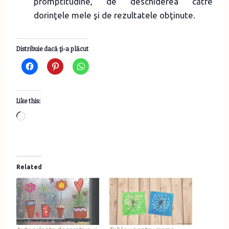
promptitudine, de deschiderea către
dorinţele mele şi de rezultatele obţinute.
Distribuie dacă ţi-a plăcut
Like this:
L
o
a
d
Related
i
n
g
…