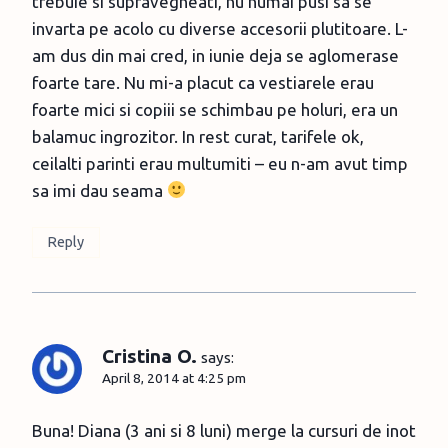
trebuie si supravegheati, nu numai pusi sa se
invarta pe acolo cu diverse accesorii plutitoare. L-
am dus din mai cred, in iunie deja se aglomerase
foarte tare. Nu mi-a placut ca vestiarele erau
foarte mici si copiii se schimbau pe holuri, era un
balamuc ingrozitor. In rest curat, tarifele ok,
ceilalti parinti erau multumiti – eu n-am avut timp
sa imi dau seama
Reply
Cristina O.
says:
April 8, 2014 at 4:25 pm
Buna! Diana (3 ani si 8 luni) merge la cursuri de inot