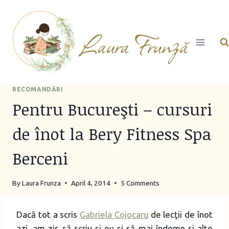
Skip
to
content
RECOMANDĂRI
Pentru Bucureşti – cursuri
de înot la Bery Fitness Spa
Berceni
By
Laura Frunza
April 4, 2014
5 Comments
Dacă tot a scris
Gabriela Cojocaru
de lecţii de înot
azi, am zis să scriu şi eu şi să mai îndemn şi alte