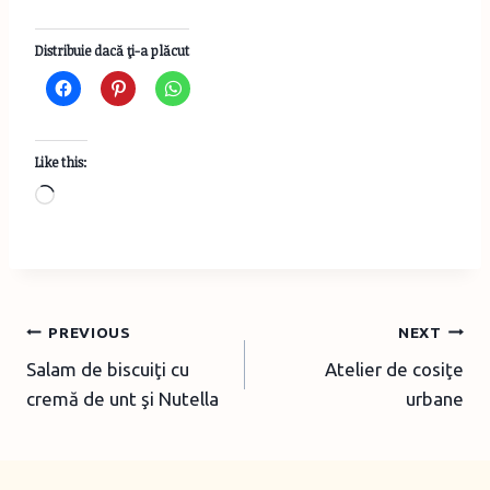
Distribuie dacă ţi-a plăcut
Like this:
L
o
a
d
i
Post
PREVIOUS
NEXT
n
Salam de biscuiţi cu
Atelier de cosiţe
navigation
g
cremă de unt şi Nutella
urbane
…