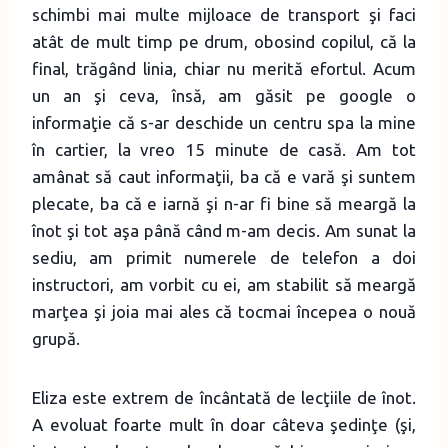
schimbi mai multe mijloace de transport şi faci
atât de mult timp pe drum, obosind copilul, că la
final, trăgând linia, chiar nu merită efortul. Acum
un an şi ceva, însă, am găsit pe google o
informaţie că s-ar deschide un centru spa la mine
în cartier, la vreo 15 minute de casă. Am tot
amânat să caut informaţii, ba că e vară şi suntem
plecate, ba că e iarnă şi n-ar fi bine să meargă la
înot şi tot aşa până când m-am decis. Am sunat la
sediu, am primit numerele de telefon a doi
instructori, am vorbit cu ei, am stabilit să meargă
marţea şi joia mai ales că tocmai începea o nouă
grupă.
Eliza este extrem de încântată de lecţiile de înot.
A evoluat foarte mult în doar câteva şedinţe (şi,