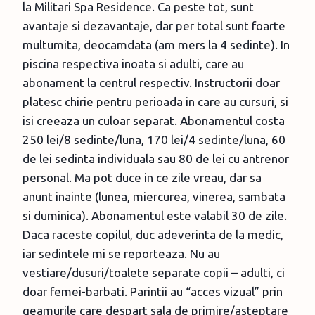
la Militari Spa Residence. Ca peste tot, sunt
avantaje si dezavantaje, dar per total sunt foarte
multumita, deocamdata (am mers la 4 sedinte). In
piscina respectiva inoata si adulti, care au
abonament la centrul respectiv. Instructorii doar
platesc chirie pentru perioada in care au cursuri, si
isi creeaza un culoar separat. Abonamentul costa
250 lei/8 sedinte/luna, 170 lei/4 sedinte/luna, 60
de lei sedinta individuala sau 80 de lei cu antrenor
personal. Ma pot duce in ce zile vreau, dar sa
anunt inainte (lunea, miercurea, vinerea, sambata
si duminica). Abonamentul este valabil 30 de zile.
Daca raceste copilul, duc adeverinta de la medic,
iar sedintele mi se reporteaza. Nu au
vestiare/dusuri/toalete separate copii – adulti, ci
doar femei-barbati. Parintii au “acces vizual” prin
geamurile care despart sala de primire/asteptare