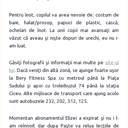
Pentru înot, copilul va avea nevoie de: costum de
baie, halat/prosop, papuci de plastic, cască,
ochelari de înot. La unii copii mai avansaţi am
văzut că aveau şi nişte dopuri de urechi, eu nu i-
am luat.
Găsiţi fotografii şi informaţii mai multe pe
site-ul
lor
. Dacă veniţi din altă zonă, se ajunge foarte uşor
la Bery Fitness Spa cu metroul până la Piaţa
Sudului şi apoi cu troleibuzul 74 până la staţia
Ciceu. Alte mijloace de transport care ajung acolo
sunt autobuzele 232, 202, 312, 125.
Momentan abonamentul Elizei a expirat şi nu i l-
am reînnoit dar dupa Paşte va relua lecţiile de