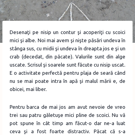
Desenaţi pe nisip un contur şi acoperiţi cu scoici
mici şi albe. Noi mai avem şi nişte păsări undeva în
stânga sus, cu midii şi undeva în dreapta jos e şi un
crab (decedat, din păcate). Valurile sunt din alge
uscate. Scrisul şi soarele sunt făcute cu nisip uscat.
E o activitate perfectă pentru plaja de seară când
nu se mai poate intra în apă şi malul mării e, de
obicei, mai liber.
Pentru barca de mai jos am avut nevoie de vreo
trei sau patru găletuşe mici pline de scoici. Nu vă
pot spune în cât timp am făcut-o dar ne-a luat
ceva şi a fost foarte distractiv. Păcat că s-a