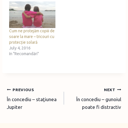
Cum ne protejăm copiii de
soare la mare – tricouri cu
protecție solară
July 4, 2016
In "Recomandări"
Post
PREVIOUS
NEXT
În concediu – staţiunea
În concediu – gunoiul
navigation
Jupiter
poate fi distractiv