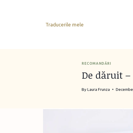
Skip
to
content
Traducerile mele
RECOMANDĂRI
De dăruit – 
By
Laura Frunza
December