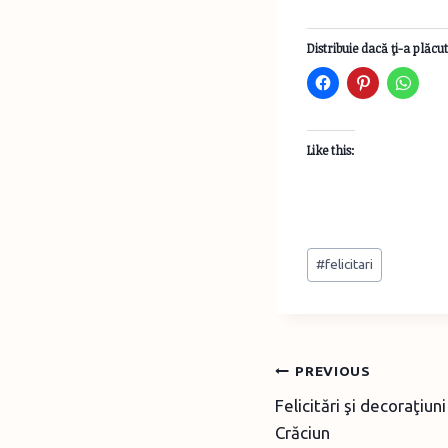
Distribuie dacă ţi-a plăcut
Like this:
Post
#
felicitari
Tags:
Post
PREVIOUS
Felicitări şi decoraţiu
navigation
Crăciun