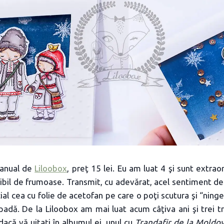
manual de
Liloobox
, preţ 15 lei. Eu am luat 4 şi sunt extrao
dibil de frumoase. Transmit, cu adevărat, acel sentiment de 
ial cea cu folie de acetofan pe care o poţi scutura şi “ninge
padă. De la Liloobox am mai luat acum câţiva ani şi trei tri
dacă vă uitaţi în albumul ei, unul cu
Trandafir de la Moldo