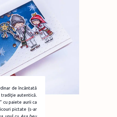
rdinar de încântată
tradiţie autentică.
” cu paiete aurii ca
couri pictate (s-ar
va
, unul cu
Aşa beu