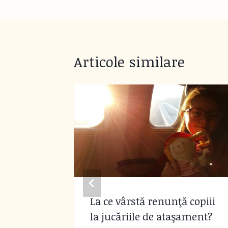
Articole similare
013
La ce vârstă renunţă copiii
la jucăriile de ataşament?