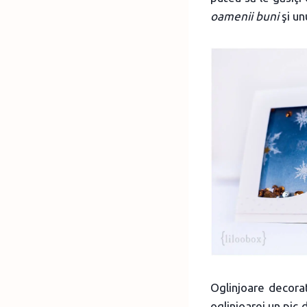
oamenii buni
şi un
Oglinjoare decor
oglinjoarei un pic 