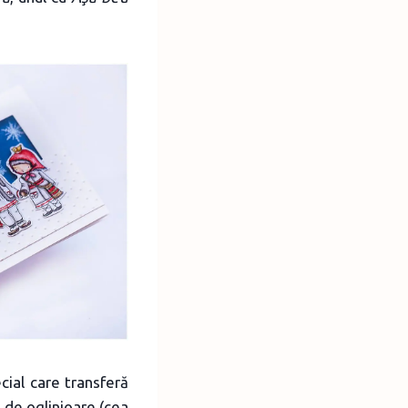
cial care transferă
l de oglinjoare (cea