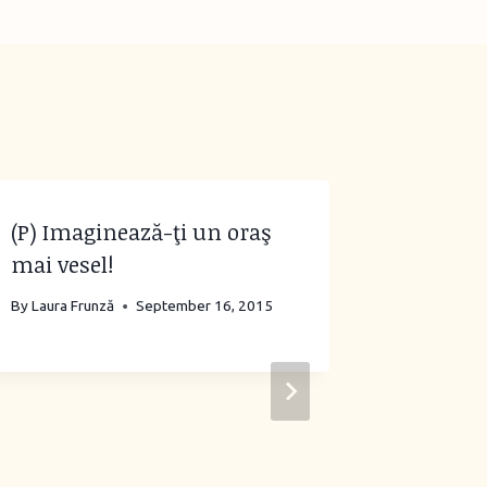
(P) Imaginează-ţi un oraş
mai vesel!
By
Laura Frunză
September 16, 2015
Vara lui
online: