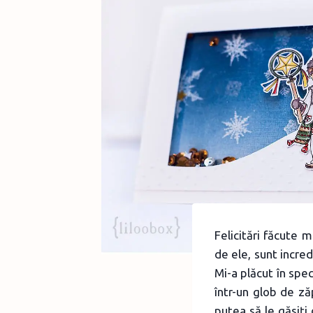
Felicitări făcute 
de ele, sunt incre
Mi-a plăcut în spec
într-un glob de ză
putea să le găsiţi 