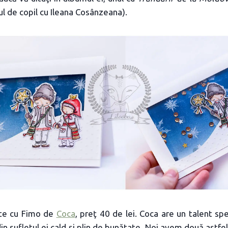
ul de copil cu Ileana Cosânzeana).
ate cu Fimo de
Coca
, preţ 40 de lei. Coca are un talent spe
din sufletul ei cald şi plin de bunătate. Noi avem două astfe