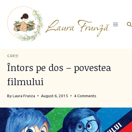
Skip
to
content
CĂRŢI
Întors pe dos – povestea
filmului
By
Laura Frunza
August 6, 2015
4 Comments