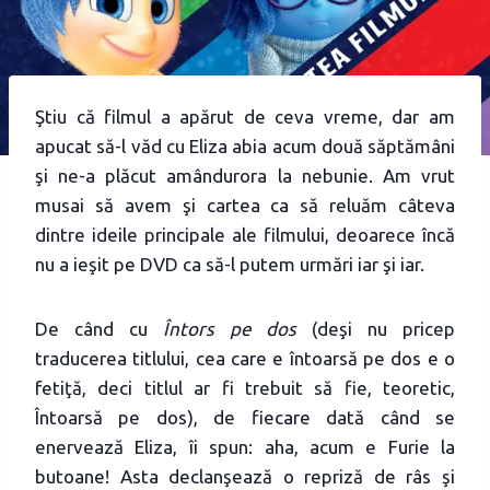
Ştiu că filmul a apărut de ceva vreme, dar am
apucat să-l văd cu Eliza abia acum două săptămâni
şi ne-a plăcut amândurora la nebunie. Am vrut
musai să avem şi cartea ca să reluăm câteva
dintre ideile principale ale filmului, deoarece încă
nu a ieşit pe DVD ca să-l putem urmări iar şi iar.
De când cu
Întors pe dos
(deşi nu pricep
traducerea titlului, cea care e întoarsă pe dos e o
fetiţă, deci titlul ar fi trebuit să fie, teoretic,
Întoarsă pe dos), de fiecare dată când se
enervează Eliza, îi spun: aha, acum e Furie la
butoane! Asta declanşează o repriză de râs şi