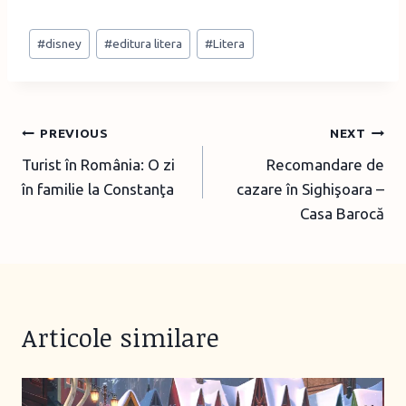
a
Post
d
#
disney
#
editura litera
#
Litera
Tags:
i
n
g
Post
PREVIOUS
NEXT
…
Turist în România: O zi
Recomandare de
navigation
în familie la Constanţa
cazare în Sighişoara –
Casa Barocă
Articole similare