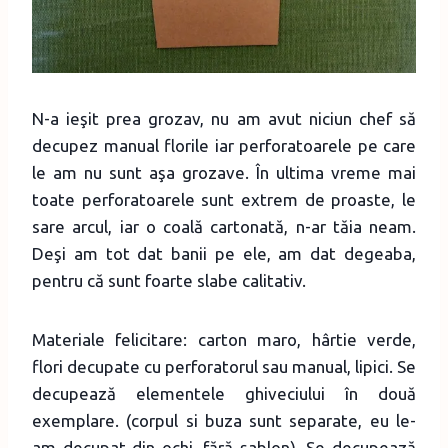
N-a ieşit prea grozav, nu am avut niciun chef să
decupez manual florile iar perforatoarele pe care
le am nu sunt aşa grozave. În ultima vreme mai
toate perforatoarele sunt extrem de proaste, le
sare arcul, iar o coală cartonată, n-ar tăia neam.
Deşi am tot dat banii pe ele, am dat degeaba,
pentru că sunt foarte slabe calitativ.
Materiale felicitare: carton maro, hârtie verde,
flori decupate cu perforatorul sau manual, lipici. Se
decupează elementele ghiveciului în două
exemplare. (corpul si buza sunt separate, eu le-
am decupat din ochi, fără şablon). Se decupează