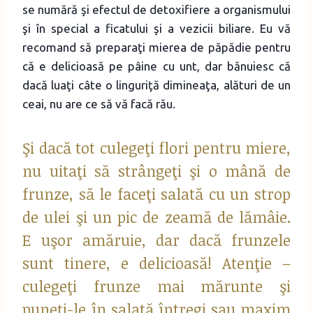
se numără şi efectul de detoxifiere a organismului
şi în special a ficatului şi a vezicii biliare. Eu vă
recomand să preparaţi mierea de păpădie pentru
că e delicioasă pe pâine cu unt, dar bănuiesc că
dacă luaţi câte o linguriţă dimineaţa, alături de un
ceai, nu are ce să vă facă rău.
Şi dacă tot culegeţi flori pentru miere,
nu uitaţi să strângeţi şi o mână de
frunze, să le faceţi salată cu un strop
de ulei şi un pic de zeamă de lămâie.
E uşor amăruie, dar dacă frunzele
sunt tinere, e delicioasă! Atenţie –
culegeţi frunze mai mărunte şi
puneţi-le în salată întregi sau maxim