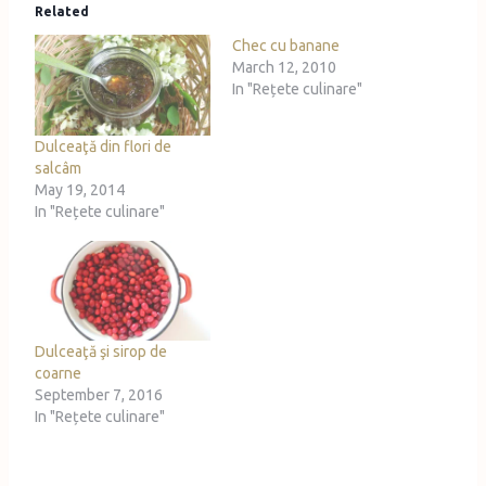
Related
i
Chec cu banane
n
March 12, 2010
g
In "Rețete culinare"
…
Dulceaţă din flori de
salcâm
May 19, 2014
In "Rețete culinare"
Dulceaţă şi sirop de
coarne
September 7, 2016
In "Rețete culinare"