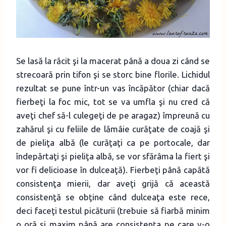
Se lasă la răcit şi la macerat până a doua zi când se
strecoară prin tifon şi se storc bine florile. Lichidul
rezultat se pune într-un vas încăpător (chiar dacă
fierbeţi la foc mic, tot se va umfla şi nu cred că
aveţi chef să-l culegeţi de pe aragaz) împreună cu
zahărul şi cu feliile de lămâie curăţate de coajă şi
de pieliţa albă (le curăţaţi ca pe portocale, dar
îndepărtaţi şi pieliţa albă, se vor sfărâma la fiert şi
vor fi delicioase în dulceaţă). Fierbeţi până capătă
consistenţa mierii, dar aveţi grijă că această
consistenţă se obţine când dulceaţa este rece,
deci faceţi testul picăturii (trebuie să fiarbă minim
o oră şi maxim până are consistenţa pe care v-o