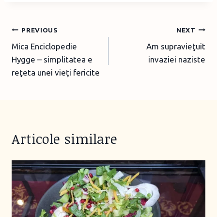
Post
PREVIOUS
NEXT
Mica Enciclopedie
Am supravieţuit
navigation
Hygge – simplitatea e
invaziei naziste
reţeta unei vieţi fericite
Articole similare