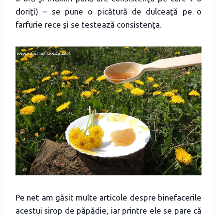
doriţi) – se pune o picătură de dulceaţă pe o
farfurie rece şi se testează consistenţa.
Pe net am găsit multe articole despre binefacerile
acestui sirop de păpădie, iar printre ele se pare că