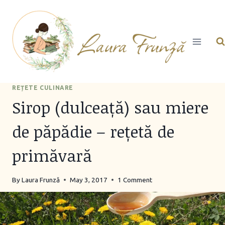
Skip
to
content
REȚETE CULINARE
Sirop (dulceață) sau miere
de păpădie – rețetă de
primăvară
By
Laura Frunză
May 3, 2017
1 Comment