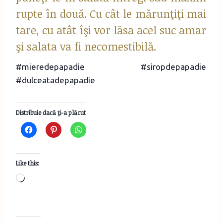
rupte în două. Cu cât le mărunţiţi mai
tare, cu atât îşi vor lăsa acel suc amar
şi salata va fi necomestibilă.
#mieredepapadie #siropdepapadie
#dulceatadepapadie
Distribuie dacă ţi-a plăcut
Like this:
L
o
a
d