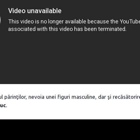
l părinţilor, nevoia unei figuri masculine, dar şi recăsător
zuc
.