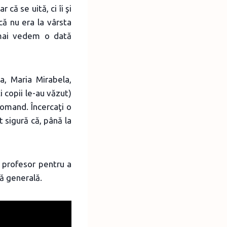
că se uită, ci îi şi
că nu era la vârsta
 mai vedem o dată
a, Maria Mirabela,
 copii le-au văzut)
comand. Încercaţi o
t sigură că, până la
 profesor pentru a
ră generală.