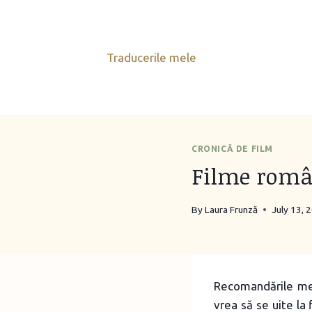
Skip
to
content
Traducerile mele
CRONICĂ DE FILM
Filme român
By
Laura Frunză
July 13, 
Recomandările mel
vrea să se uite la