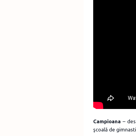
Campioana
– desp
şcoală de gimnasti