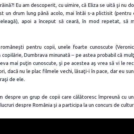
ăină?! Eu am descoperit, cu uimire, că Eliza se uită şi nu doar 
ost un drum lung până acolo, mai întâi s-a plictisit (pentru 
înţeleagă), apoi a început să ceară, în mod repetat, să
româneşti pentru copii, unele foarte cunoscute (Veronic
 copilărie, Dumbrava minunată – pe astea probabil că mulţi
teva mai puţin cunoscute, şi pe acestea aş vrea să vi le re
i, dacă nu le plac filmele vechi, lăsaţi-i în pace, dar eu sun
traşi de ele.
lm despre un grup de copii care călătoresc împreună cu un
lucruri despre România şi a participa la un concurs de cultu