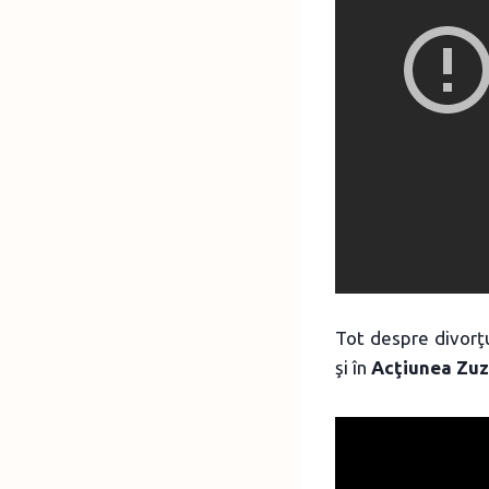
Tot despre divorţu
şi în
Acţiunea Zu