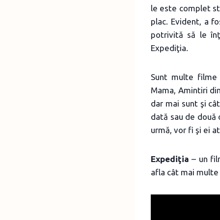
le este complet str
plac. Evident, a f
potrivită să le 
Expediţia.
Sunt multe filme 
Mama, Amintiri din
dar mai sunt şi câ
dată sau de două or
urmă, vor fi şi ei a
Expediţia
– un fi
afla cât mai multe 