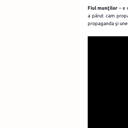
Fiul munţilor
– e u
a părut cam propag
propaganda şi uneor