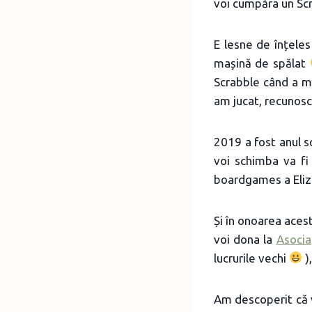
voi cumpăra un Sc
E lesne de înțeles
mașină de spălat
Scrabble când a ma
am jucat, recunosc
2019 a fost anul sc
voi schimba va fi
boardgames a Elizei
Și în onoarea acest
voi dona la
Asocia
lucrurile vechi
)
Am descoperit că v