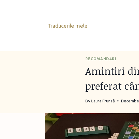
Skip
to
content
Traducerile mele
RECOMANDĂRI
Amintiri din
preferat cân
By
Laura Frunză
December