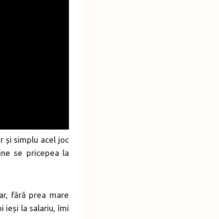
 și simplu acel joc
cine se pricepea la
ar, fără prea mare
ieși la salariu, îmi