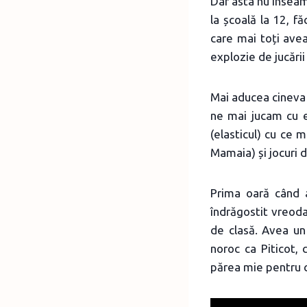
Dar asta nu înseam
la școală la 12, f
care mai toți avea
explozie de jucării 
Mai aducea cineva 
ne mai jucam cu el
(elasticul) cu ce 
Mamaia) și jocuri d
Prima oară când 
îndrăgostit vreoda
de clasă. Avea un
noroc ca Piticot, 
părea mie pentru co