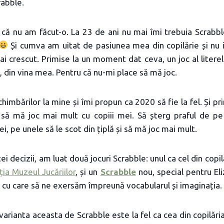
rabble.
 că nu am făcut-o. La 23 de ani nu mai îmi trebuia Scrabbl
Și cumva am uitat de pasiunea mea din copilărie și nu i-
i crescut. Primise la un moment dat ceva, un joc al literel
, din vina mea. Pentru că nu-mi place să mă joc.
himbărilor la mine și îmi propun ca 2020 să fie la fel. Și pri
 să mă joc mai mult cu copiii mei. Să șterg praful de pe
, pe unele să le scot din țiplă și să mă joc mai mult.
ei decizii, am luat două jocuri Scrabble: unul ca cel din copil
ția Muzeul Jucăriilor
, și un
Scrabble
nou, special pentru Eli
, cu care să ne exersăm împreună vocabularul și imaginația.
arianta aceasta de Scrabble este la fel ca cea din copilăr