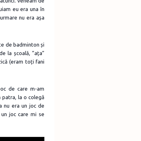
e atunci. Veneam de
cuiam eu era una în
n urmare nu era așa
ete de badminton și
de la școală, ”ața”
ică (eram toți fani
 joc de care m-am
 patra, la o colegă
a nu era un joc de
a un joc care mi se