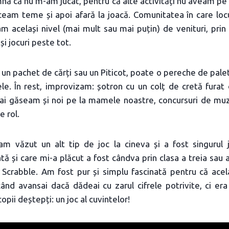
nă că nu m-am jucat, pentru că alte activități nu aveam p
ăceam teme și apoi afară la joacă. Comunitatea în care lo
m același nivel (mai mult sau mai puțin) de venituri, pri
și jocuri peste tot.
un pachet de cărți sau un Piticot, poate o pereche de pal
e. În rest, improvizam: șotron cu un colț de cretă furat 
mai găseam și noi pe la mamele noastre, concursuri de muz
e rol.
am văzut un alt tip de joc la cineva și a fost singurul
tă și care mi-a plăcut a fost cândva prin clasa a treia sau a
 Scrabble. Am fost pur și simplu fascinată pentru că acel
când avansai dacă dădeai cu zarul cifrele potrivite, ci er
pii deștepți: un joc al cuvintelor!