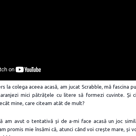
s la colega aceea acasă, am jucat Scrabble, mă fascina pur
aranjezi mici pătrățele cu litere să formezi cuvinte. Și 
ecât mine, care citeam atât de mult?
ă am avut o tentativă și de a-mi face acasă un joc simil
am promis mie însămi că, atunci când voi crește mare, și voi 