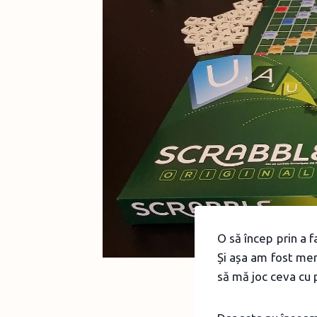
O să încep prin a 
Și așa am fost mer
să mă joc ceva cu p