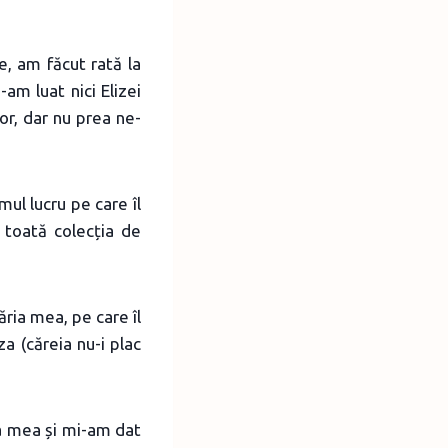
e, am făcut rată la
am luat nici Elizei
or, dar nu prea ne-
mul lucru pe care îl
 toată colecția de
ăria mea, pe care îl
za (căreia nu-i plac
ia mea și mi-am dat