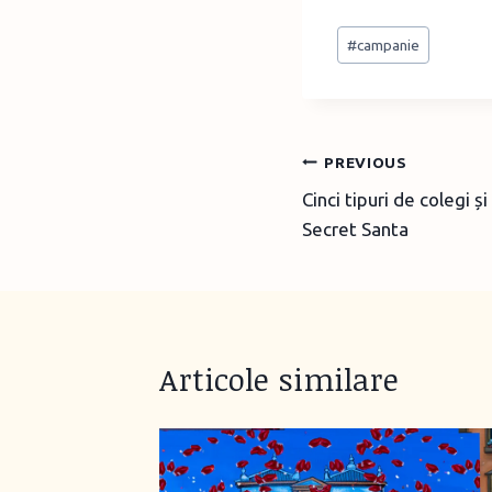
Post
#
campanie
Tags:
Post
PREVIOUS
Cinci tipuri de colegi ș
navigation
Secret Santa
Articole similare
u