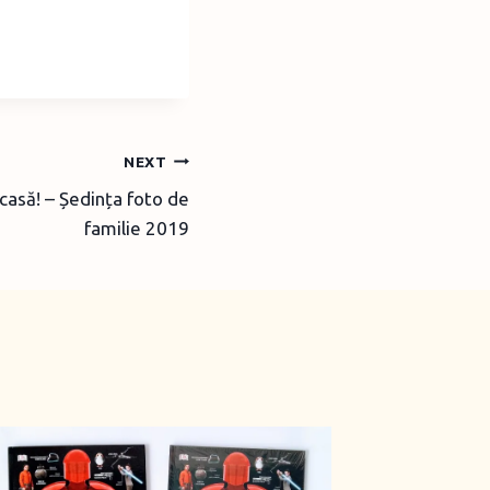
NEXT
acasă! – Ședința foto de
familie 2019
Boomer