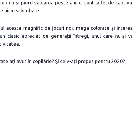
ri nu-și pierd valoarea peste ani, ci sunt la fel de captiva
re nicio schimbare.
nul acesta magnific de jocuri noi, mega colorate și intere
n clasic apreciat de generații întregi, unul care nu-și v
tivitatea.
rate ați avut în copilărie? Și ce v-ați propus pentru 2020?